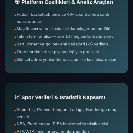
🎯 Platform Özellikleri & Analiz Araçları
Futbol, basketbol, tenis ve 40+ spor dalında canlı
bahis oranları
Maç öncesi ve anlık istatistik karşılaştırma modülü
Takım form analizi — son 10 maç performans skoru
Kart, korner ve gol beklenti değerleri (xG verileri)
Oran hareketleri ve piyasa değişim grafikleri
Güncel adres yönlendirme sistemi ile kesintisiz ulaşım
📈 Spor Verileri & İstatistik Kapsamı
Süper Lig, Premier League, La Liga, Bundesliga maç
verileri
NBA, EuroLeague, FIBA basketbol istatistik arşivi
ATP/WTA tenis turnuva analiz raporları