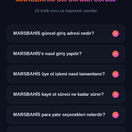
15 kritik soru ve kapsamlı yanıtlar
MARSBAHİS güncel giriş adresi nedir?
+
Güncel adres bilgisine bu bilgi platformu üzerinden anlık
olarak ulaşabilirsiniz. Adres değişikliklerinde yönlendirme
MARSBAHİS'e nasıl giriş yapılır?
+
sistemi otomatik devreye girer.
Güncel adres üzerinden giriş yap butonunu kullanarak
hesabınıza erişebilirsiniz. Doğru URL kullanımı kesintisiz
MARSBAHİS üye ol işlemi nasıl tamamlanır?
+
bağlantı için önemlidir.
Üye ol formunu doldurarak kayıt sürecini
başlatabilirsiniz. Doğrulama adımları tamamlandıktan
MARSBAHİS kayıt ol süreci ne kadar sürer?
+
sonra hesabınız aktif hale gelir.
Kayıt ol işlemi ortalama 2-3 dakika içinde
tamamlanmaktadır. Kimlik doğrulama adımı ek süre
MARSBAHİS para yatır seçenekleri nelerdir?
+
gerektirebilir.
Para yatır işlemleri için banka havalesi, kredi kartı ve e-