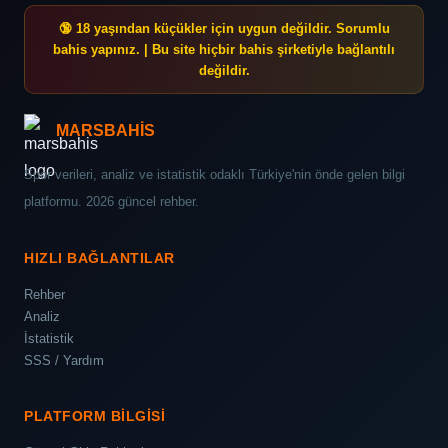
🔞 18 yaşından küçükler için uygun değildir. Sorumlu
bahis yapınız. | Bu site hiçbir bahis şirketiyle bağlantılı
değildir.
MARSBAHİS
Spor verileri, analiz ve istatistik odaklı Türkiye'nin önde gelen bilgi
platformu. 2026 güncel rehber.
HIZLI BAĞLANTILAR
Rehber
Analiz
İstatistik
SSS / Yardım
PLATFORM BILGISI