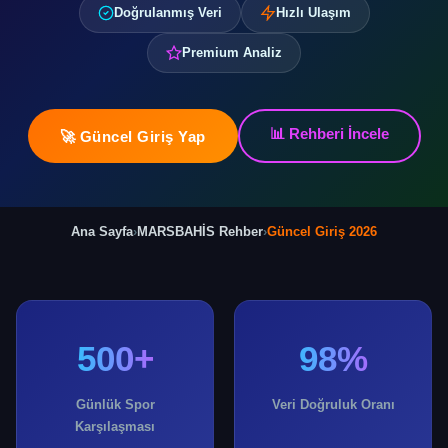
Doğrulanmış Veri
Hızlı Ulaşım
Premium Analiz
📊 Rehberi İncele
🚀 Güncel Giriş Yap
Ana Sayfa
›
MARSBAHİS Rehber
›
Güncel Giriş 2026
500+
98%
Günlük Spor
Veri Doğruluk Oranı
Karşılaşması