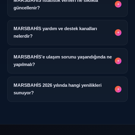
MARSBAHİS istatistik verileri ne sıklıkla
+
açıklanmaktadır.
güncellenir?
İstatistik verileri anlık güncellenmektedir. Doğrulanmış
veri kaynakları kullanılarak yüksek doğruluk oranı
MARSBAHİS yardım ve destek kanalları
+
sağlanmaktadır.
nelerdir?
Yardım bölümünden canlı destek, e-posta ve SSS
kanallarına ulaşım sağlanabilmektedir. 7/24 destek
MARSBAHİS'e ulaşım sorunu yaşandığında ne
+
hizmeti mevcuttur.
yapılmalı?
Ulaşım sorunu yaşandığında öncelikle güncel adres
bölümü kontrol edilmeli, ardından yardım kanallarına
MARSBAHİS 2026 yılında hangi yenilikleri
+
başvurulmalıdır.
sunuyor?
2026 yılında geliştirilmiş analiz araçları, genişletilmiş
spor verileri ve yenilenen canlı bahis arayüzü kullanıcı
deneyimini üst seviyeye taşımaktadır.