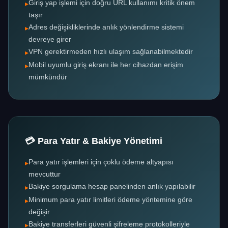
Giriş yap işlemi için doğru URL kullanımı kritik önem
taşır
Adres değişikliklerinde anlık yönlendirme sistemi
devreye girer
VPN gerektirmeden hızlı ulaşım sağlanabilmektedir
Mobil uyumlu giriş ekranı ile her cihazdan erişim
mümkündür
💳 Para Yatır & Bakiye Yönetimi
Para yatır işlemleri için çoklu ödeme altyapısı
mevcuttur
Bakiye sorgulama hesap panelinden anlık yapılabilir
Minimum para yatır limitleri ödeme yöntemine göre
değişir
Bakiye transferleri güvenli şifreleme protokolleriyle