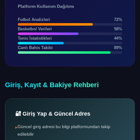
Platform Kullanım Dağılımı
Futbol Analizleri
72%
Basketbol Verileri
58%
Tenis İstatistikleri
44%
Canlı Bahis Takibi
89%
Giriş, Kayıt & Bakiye Rehberi
🔐 Giriş Yap & Güncel Adres
Güncel giriş adresi bu bilgi platformundan takip
edilebilir