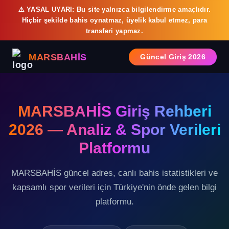
⚠️ YASAL UYARI: Bu site yalnızca bilgilendirme amaçlıdır.
Hiçbir şekilde bahis oynatmaz, üyelik kabul etmez, para
transferi yapmaz.
MARSBAHİS
Güncel Giriş 2026
MARSBAHİS Giriş Rehberi
2026 — Analiz & Spor Verileri
Platformu
MARSBAHİS güncel adres, canlı bahis istatistikleri ve
kapsamlı spor verileri için Türkiye'nin önde gelen bilgi
platformu.