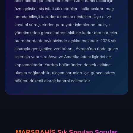
anlık olarak güncellenmektedir. Canlı bahis takibi için
özel geliştirilmiş istatistik modülleri, kullanıcıların maç
anında bilinçli kararlar almasını destekler. Üye ol ve
kayıt ol süreçlerinden para yatır işlemlerine, bakiye
yönetiminden güncel adres takibine kadar tüm süreçler
bu rehberde detaylı biçimde açıklanmaktadır. 2026 yılı
itibarıyla genişletilen veri tabanı, Avrupa'nın önde gelen
liglerinin yanı sıra Asya ve Amerika kıtası liglerini de
kapsamaktadır. Yardım bölümünden destek ekibine
ulaşım sağlanabilir; ulaşım sorunları için güncel adres
bölümü düzenli olarak kontrol edilmelidir.
MARSBAHİS Sık Sorulan Sorular