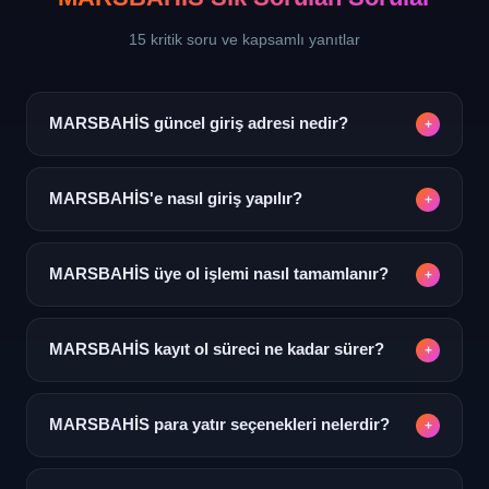
15 kritik soru ve kapsamlı yanıtlar
MARSBAHİS güncel giriş adresi nedir?
+
Güncel adres bilgisine bu bilgi platformu üzerinden anlık
olarak ulaşabilirsiniz. Adres değişikliklerinde yönlendirme
MARSBAHİS'e nasıl giriş yapılır?
+
sistemi otomatik devreye girer.
Güncel adres üzerinden giriş yap butonunu kullanarak
hesabınıza erişebilirsiniz. Doğru URL kullanımı kesintisiz
MARSBAHİS üye ol işlemi nasıl tamamlanır?
+
bağlantı için önemlidir.
Üye ol formunu doldurarak kayıt sürecini
başlatabilirsiniz. Doğrulama adımları tamamlandıktan
MARSBAHİS kayıt ol süreci ne kadar sürer?
+
sonra hesabınız aktif hale gelir.
Kayıt ol işlemi ortalama 2-3 dakika içinde
tamamlanmaktadır. Kimlik doğrulama adımı ek süre
MARSBAHİS para yatır seçenekleri nelerdir?
+
gerektirebilir.
Para yatır işlemleri için banka havalesi, kredi kartı ve e-