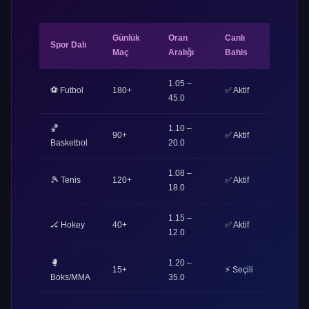
Günlük
Oran
Canlı
Spor Dalı
Maç
Aralığı
Bahis
1.05 –
⚽ Futbol
180+
✅ Aktif
45.0
🏀
1.10 –
90+
✅ Aktif
Basketbol
20.0
1.08 –
🎾 Tenis
120+
✅ Aktif
18.0
1.15 –
🏒 Hokey
40+
✅ Aktif
12.0
🥊
1.20 –
15+
⚡ Seçili
Boks/MMA
35.0