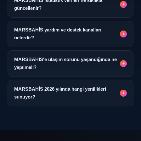
MARSBAHİS istatistik verileri ne sıklıkla
+
açıklanmaktadır.
güncellenir?
İstatistik verileri anlık güncellenmektedir. Doğrulanmış
veri kaynakları kullanılarak yüksek doğruluk oranı
MARSBAHİS yardım ve destek kanalları
+
sağlanmaktadır.
nelerdir?
Yardım bölümünden canlı destek, e-posta ve SSS
kanallarına ulaşım sağlanabilmektedir. 7/24 destek
MARSBAHİS'e ulaşım sorunu yaşandığında ne
+
hizmeti mevcuttur.
yapılmalı?
Ulaşım sorunu yaşandığında öncelikle güncel adres
bölümü kontrol edilmeli, ardından yardım kanallarına
MARSBAHİS 2026 yılında hangi yenilikleri
+
başvurulmalıdır.
sunuyor?
2026 yılında geliştirilmiş analiz araçları, genişletilmiş
spor verileri ve yenilenen canlı bahis arayüzü kullanıcı
deneyimini üst seviyeye taşımaktadır.