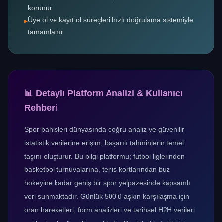
korunur
Üye ol ve kayıt ol süreçleri hızlı doğrulama sistemiyle
tamamlanır
📊 Detaylı Platform Analizi & Kullanıcı
Rehberi
Spor bahisleri dünyasında doğru analiz ve güvenilir
istatistik verilerine erişim, başarılı tahminlerin temel
taşını oluşturur. Bu bilgi platformu; futbol liglerinden
basketbol turnuvalarına, tenis kortlarından buz
hokeyine kadar geniş bir spor yelpazesinde kapsamlı
veri sunmaktadır. Günlük 500'ü aşkın karşılaşma için
oran hareketleri, form analizleri ve tarihsel H2H verileri