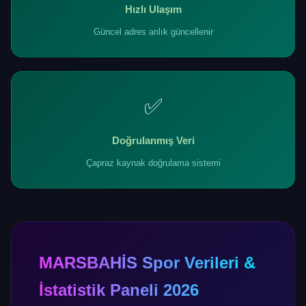
Hızlı Ulaşım
Güncel adres anlık güncellenir
✅
Doğrulanmış Veri
Çapraz kaynak doğrulama sistemi
MARSBAHİS Spor Verileri &
İstatistik Paneli 2026