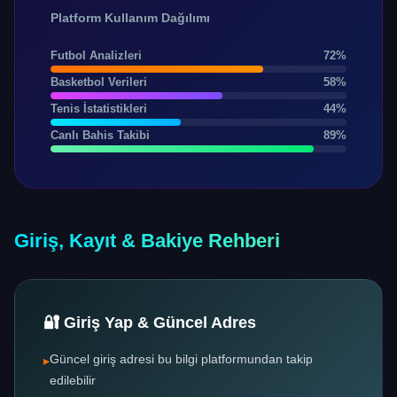
Platform Kullanım Dağılımı
Futbol Analizleri
72%
Basketbol Verileri
58%
Tenis İstatistikleri
44%
Canlı Bahis Takibi
89%
Giriş, Kayıt & Bakiye Rehberi
🔐 Giriş Yap & Güncel Adres
Güncel giriş adresi bu bilgi platformundan takip
edilebilir