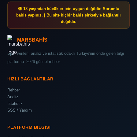
🔞 18 yaşından küçükler için uygun değildir. Sorumlu
bahis yapınız. | Bu site hiçbir bahis şirketiyle bağlantılı
değildir.
MARSBAHİS
Spor verileri, analiz ve istatistik odaklı Türkiye'nin önde gelen bilgi
platformu. 2026 güncel rehber.
HIZLI BAĞLANTILAR
Rehber
Analiz
İstatistik
SSS / Yardım
PLATFORM BILGISI