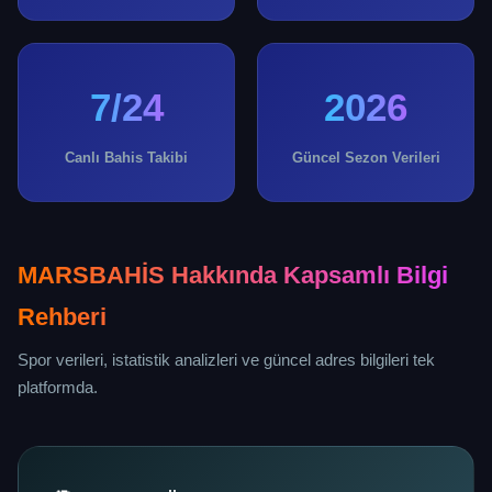
7/24
2026
Canlı Bahis Takibi
Güncel Sezon Verileri
MARSBAHİS Hakkında Kapsamlı Bilgi
Rehberi
Spor verileri, istatistik analizleri ve güncel adres bilgileri tek
platformda.