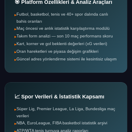
🎯 Platform Özellikleri & Analiz Araçları
Futbol, basketbol, tenis ve 40+ spor dalında canlı
bahis oranları
Maç öncesi ve anlık istatistik karşılaştırma modülü
Takım form analizi — son 10 maç performans skoru
Kart, korner ve gol beklenti değerleri (xG verileri)
Oran hareketleri ve piyasa değişim grafikleri
Güncel adres yönlendirme sistemi ile kesintisiz ulaşım
📈 Spor Verileri & İstatistik Kapsamı
Süper Lig, Premier League, La Liga, Bundesliga maç
verileri
NBA, EuroLeague, FIBA basketbol istatistik arşivi
ATP/WTA tenis turnuva analiz raporları