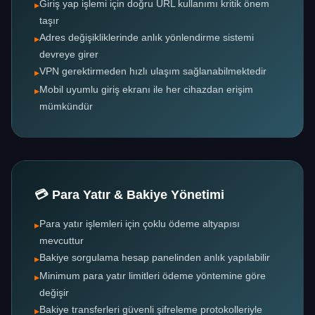
Giriş yap işlemi için doğru URL kullanımı kritik önem
taşır
Adres değişikliklerinde anlık yönlendirme sistemi
devreye girer
VPN gerektirmeden hızlı ulaşım sağlanabilmektedir
Mobil uyumlu giriş ekranı ile her cihazdan erişim
mümkündür
💳 Para Yatır & Bakiye Yönetimi
Para yatır işlemleri için çoklu ödeme altyapısı
mevcuttur
Bakiye sorgulama hesap panelinden anlık yapılabilir
Minimum para yatır limitleri ödeme yöntemine göre
değişir
Bakiye transferleri güvenli şifreleme protokolleriyle