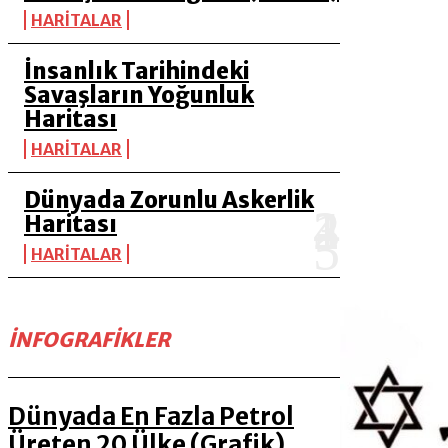
HARİTALAR
İnsanlık Tarihindeki
Savaşların Yoğunluk
Haritası
HARİTALAR
Dünyada Zorunlu Askerlik
Haritası
HARİTALAR
İNFOGRAFIKLER
Dünyada En Fazla Petrol
Üreten 20 Ülke (Grafik)