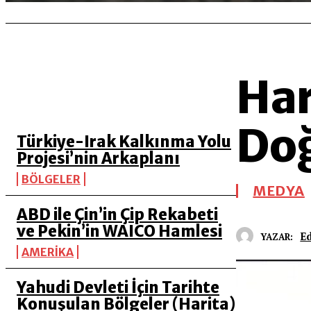
Har
SON 5 YAZI
Do
Türkiye-Irak Kalkınma Yolu
Projesi’nin Arkaplanı
BÖLGELER
MEDYA
ABD ile Çin’in Çip Rekabeti
ve Pekin’in WAICO Hamlesi
Ed
YAZAR:
AMERİKA
Yahudi Devleti İçin Tarihte
Konuşulan Bölgeler (Harita)