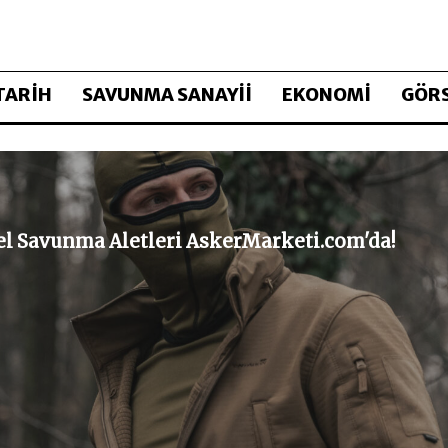
TARİH
SAVUNMA SANAYİİ
EKONOMİ
GÖRS
sel Savunma Aletleri AskerMarketi.com'da!