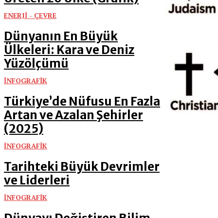
ENERJİ - ÇEVRE
Dünyanın En Büyük
Ülkeleri: Kara ve Deniz
Yüzölçümü
İNFOGRAFİK
Türkiye’de Nüfusu En Fazla
Artan ve Azalan Şehirler
(2025)
İNFOGRAFİK
Tarihteki Büyük Devrimler
ve Liderleri
İNFOGRAFİK