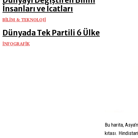
Dünyayı Değiştiren Bilim
İnsanları ve İcatları
BİLİM & TEKNOLOJİ
Dünyada Tek Partili 6 Ülke
İNFOGRAFİK
Bu harita, Asya’
kıtası. Hindista