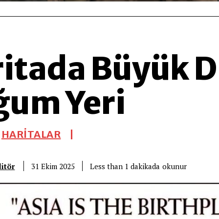
itada Büyük D
ğum Yeri
HARİTALAR
itör
okunur
Less than 1
dakikada
31 Ekim 2025