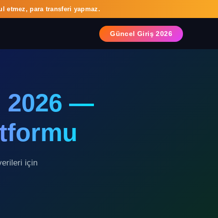
ul etmez, para transferi yapmaz.
Güncel Giriş 2026
 2026 —
atformu
rileri için