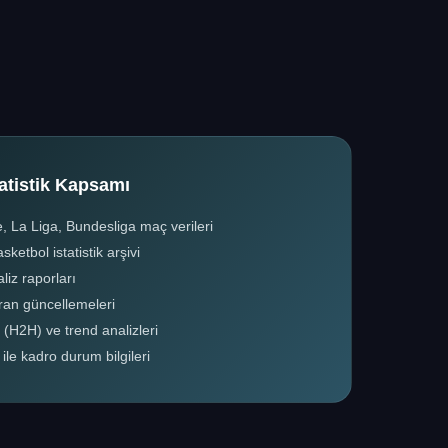
tatistik Kapsamı
 La Liga, Bundesliga maç verileri
etbol istatistik arşivi
iz raporları
oran güncellemeleri
i (H2H) ve trend analizleri
ile kadro durum bilgileri