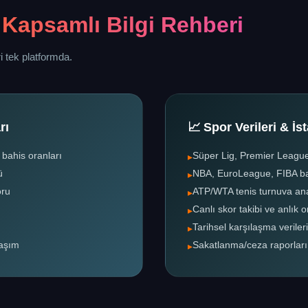
apsamlı Bilgi Rehberi
ri tek platformda.
rı
📈 Spor Verileri & İs
 bahis oranları
Süper Lig, Premier League,
ü
NBA, EuroLeague, FIBA bask
oru
ATP/WTA tenis turnuva anal
Canlı skor takibi ve anlık 
Tarihsel karşılaşma veriler
laşım
Sakatlanma/ceza raporları 