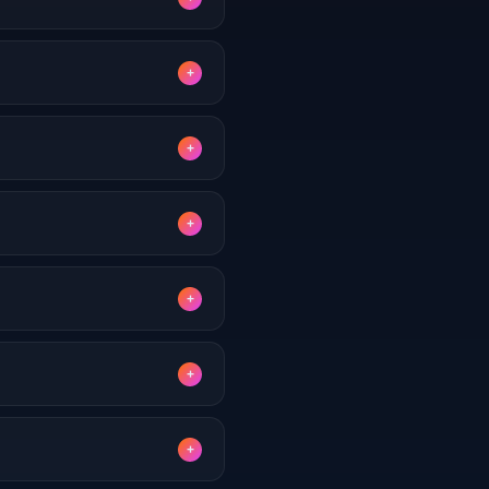
ebilir.
+
tadır.
+
ölümde görüntülenir.
+
 Oran güncellemeleri saniyeler
+
üzere tüm dallar
+
vuzları mevcuttur.
+