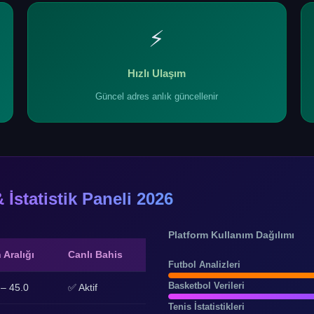
⚡
Hızlı Ulaşım
Güncel adres anlık güncellenir
İstatistik Paneli 2026
Platform Kullanım Dağılımı
 Aralığı
Canlı Bahis
Futbol Analizleri
Basketbol Verileri
 – 45.0
✅ Aktif
Tenis İstatistikleri