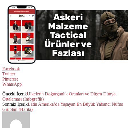
Facebook
Twitter
Pinterest
WhatsApp
Önceki İçerik
Ülkelerin Doğurganlık Oranları ve Düşen Dünya
Ortalaması (İnfografik)
Sonraki İçerik
Latin Amerika’da Yaşayan En Büyük Yabancı Nüfus
Grupları (Harita)