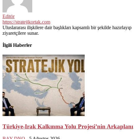
Editör
https://stratejikortak.com
Uluslararası ilişkilere dair başlıkları kapsamlı bir şekilde hazırlayıp
ziyaretçilere sunar.
İlgili Haberler
Türkiye-Irak Kalkınma Yolu Projesi’nin Arkaplanı
BAY DNO
-
5 Ağustos 2026