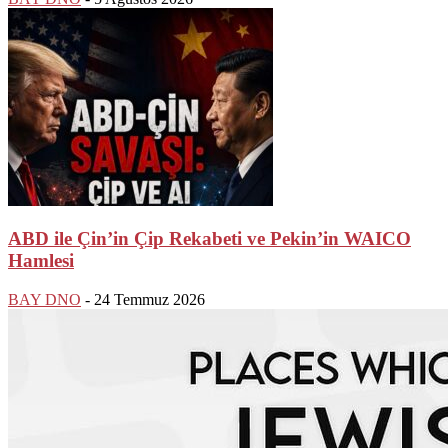
ABD ile Çin’in Çip Rekabeti ve Pekin’in WAICO
Hamlesi
BAY DNO
-
24 Temmuz 2026