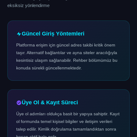
eksiksiz yönlendirme
Güncel Giriş Yöntemleri
Platforma erişim için güncel adres takibi kritik önem
taşır. Alternatif bağlantılar ve ayna siteler aracılığıyla
kesintisiz ulaşım sağlanabilir. Rehber bölümümüz bu
konuda sürekli güncellenmektedir.
Üye Ol & Kayıt Süreci
Üye ol adımları oldukça basit bir yapıya sahiptir. Kayıt
ol formunda temel kişisel bilgiler ve iletişim verileri
talep edilir. Kimlik doğrulama tamamlandıktan sonra
hesap aktif hale gelir.