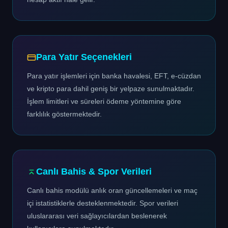
Para Yatır Seçenekleri
Para yatır işlemleri için banka havalesi, EFT, e-cüzdan
ve kripto para dahil geniş bir yelpaze sunulmaktadır.
İşlem limitleri ve süreleri ödeme yöntemine göre
farklılık göstermektedir.
Canlı Bahis & Spor Verileri
Canlı bahis modülü anlık oran güncellemeleri ve maç
içi istatistiklerle desteklenmektedir. Spor verileri
uluslararası veri sağlayıcılardan beslenerek