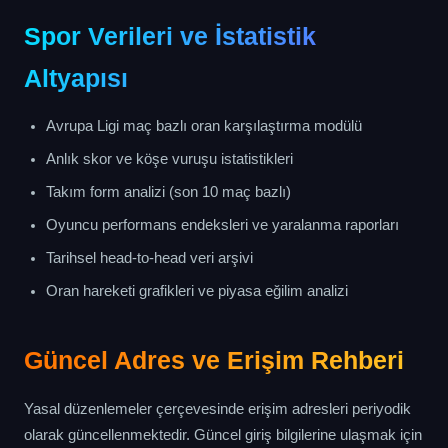
Spor Verileri ve İstatistik
Altyapısı
Avrupa Ligi maç bazlı oran karşılaştırma modülü
Anlık skor ve köşe vuruşu istatistikleri
Takım form analizi (son 10 maç bazlı)
Oyuncu performans endeksleri ve yaralanma raporları
Tarihsel head-to-head veri arşivi
Oran hareketi grafikleri ve piyasa eğilim analizi
Güncel Adres ve Erişim Rehberi
Yasal düzenlemeler çerçevesinde erişim adresleri periyodik
olarak güncellenmektedir. Güncel giriş bilgilerine ulaşmak için