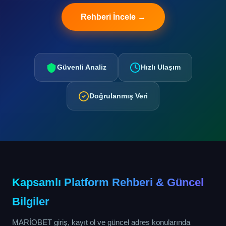
Rehberi İncele →
Güvenli Analiz
Hızlı Ulaşım
Doğrulanmış Veri
Kapsamlı Platform Rehberi & Güncel
Bilgiler
MARİOBET giriş, kayıt ol ve güncel adres konularında