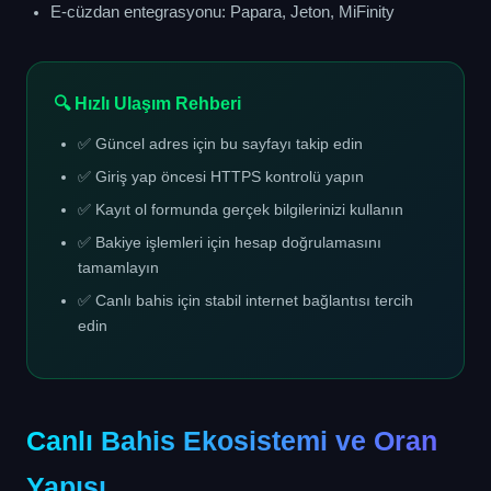
E-cüzdan entegrasyonu: Papara, Jeton, MiFinity
🔍 Hızlı Ulaşım Rehberi
✅ Güncel adres için bu sayfayı takip edin
✅ Giriş yap öncesi HTTPS kontrolü yapın
✅ Kayıt ol formunda gerçek bilgilerinizi kullanın
✅ Bakiye işlemleri için hesap doğrulamasını
tamamlayın
✅ Canlı bahis için stabil internet bağlantısı tercih
edin
Canlı Bahis Ekosistemi ve Oran
Yapısı