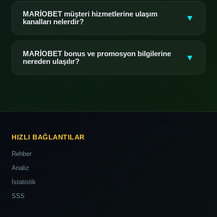
iOS 13 ve üzeri iPhone/iPad modelleri ile Android 8.0 ve
üzeri cihazlarla tam uyumlu çalışmaktadır. APK dosyası
MARİOBET müşteri hizmetlerine ulaşım
▼
kanalları nelerdir?
resmi kanaldan indirilebilmektedir.
7/24 canlı sohbet, e-posta desteği ve Telegram kanalı
üzerinden müşteri hizmetlerine ulaşım
MARİOBET bonus ve promosyon bilgilerine
▼
nereden ulaşılır?
sağlanabilmektedir. Ortalama yanıt süresi canlı
sohbette 2 dakikanın altındadır.
Promosyonlar sekmesinde hoşgeldin bonusu, kayıp
bonusu, yatırım bonusu ve freespin kampanyaları
detaylı çevrim koşullarıyla birlikte listelenmektedir.
Kampanyalar haftalık güncellenmektedir.
HIZLI BAĞLANTILAR
Rehber
Analiz
İstatistik
SSS