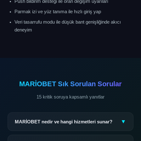
Push bildirim desteği ile oran değişim uyarıları
Parmak izi ve yüz tanıma ile hızlı giriş yap
Veri tasarrufu modu ile düşük bant genişliğinde akıcı
deneyim
MARİOBET Sık Sorulan Sorular
15 kritik soruya kapsamlı yanıtlar
▼
MARİOBET nedir ve hangi hizmetleri sunar?
Uluslararası lisanslı, spor bahsi ve casino hizmetleri