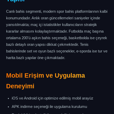
Canlı bahis segmenti, modern spor bahis platformlarının kalbi
konumundadır. Anlık oran güncellemeleri saniyeler içinde
yansıtılmakta; maç içi istatistikler kullanıcıların stratejik
kararlar almasını kolaylaştırmaktadır. Futbolda maç başına
ortalama 200'ü aşkın bahis seçeneği, basketbolda ise çeyrek
bazlı detaylı oran yapısı dikkat çekmektedir. Tenis
bahislerinde set ve oyun bazlı seçenekler, e-sporda ise tur ve
harita bazlı yapılar öne çıkmaktadır.
Mobil Erişim ve Uygulama
Deneyimi
iOS ve Android için optimize edilmiş mobil arayüz
APK indirme seçeneği ile uygulama kurulumu