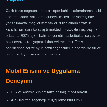
Canlı bahis segmenti, modern spor bahis platformlarının kalbi
konumundadır. Anlık oran güncellemeleri saniyeler içinde
yansıtılmakta; maç içi istatistikler kullanıcıların stratejik
kararlar almasını kolaylaştırmaktadır. Futbolda maç başına
ortalama 200'ü aşkın bahis seçeneği, basketbolda ise çeyrek
bazlı detaylı oran yapısı dikkat çekmektedir. Tenis
bahislerinde set ve oyun bazlı seçenekler, e-sporda ise tur ve
harita bazlı yapılar öne çıkmaktadır.
Mobil Erişim ve Uygulama
Deneyimi
iOS ve Android için optimize edilmiş mobil arayüz
APK indirme seçeneği ile uygulama kurulumu