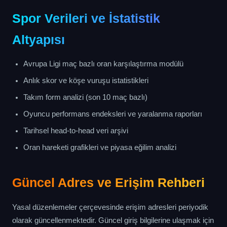
Spor Verileri ve İstatistik
Altyapısı
Avrupa Ligi maç bazlı oran karşılaştırma modülü
Anlık skor ve köşe vuruşu istatistikleri
Takım form analizi (son 10 maç bazlı)
Oyuncu performans endeksleri ve yaralanma raporları
Tarihsel head-to-head veri arşivi
Oran hareketi grafikleri ve piyasa eğilim analizi
Güncel Adres ve Erişim Rehberi
Yasal düzenlemeler çerçevesinde erişim adresleri periyodik
olarak güncellenmektedir. Güncel giriş bilgilerine ulaşmak için