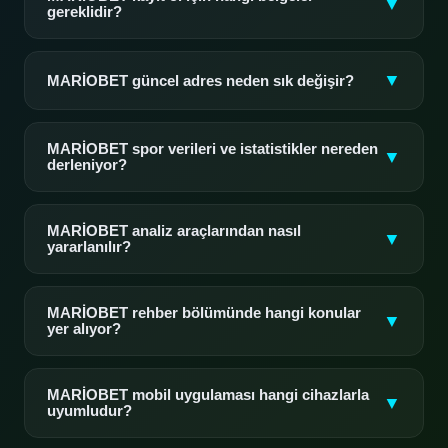
▼
gereklidir?
ayarları menüsündeki finans bölümünden ulaşılabilir.
Kimlik doğrulama için nüfus cüzdanı veya pasaport
görseli, adres doğrulama için ise son 3 aya ait fatura ya
▼
MARİOBET güncel adres neden sık değişir?
da banka ekstresi talep edilmektedir.
Ülkemizde uygulanan internet düzenlemeleri
kapsamında bahis platformlarına yönelik erişim
MARİOBET spor verileri ve istatistikler nereden
▼
derleniyor?
engellemeleri nedeniyle adresler periyodik olarak
güncellenmektedir. Bu durum sektörün genel bir
Sportradar, Opta ve Betradar gibi uluslararası veri
özelliğidir.
sağlayıcılardan beslenen platform, 500'ü aşkın lig ve
MARİOBET analiz araçlarından nasıl
▼
yararlanılır?
turnuvaya ait anlık istatistik sunmaktadır.
Platform içi analiz panelinden takım karşılaştırmaları,
oran hareketleri ve form grafikleri incelenebilir. Filtre
MARİOBET rehber bölümünde hangi konular
▼
yer alıyor?
seçenekleriyle spor dalı, lig ve tarih bazlı analiz
yapılabilmektedir.
Rehber bölümünde hesap oluşturma, para yatır/çek
işlemleri, bonus kullanımı, canlı bahis stratejileri ve
MARİOBET mobil uygulaması hangi cihazlarla
▼
uyumludur?
güvenlik ayarları hakkında kapsamlı bilgiler yer
almaktadır.