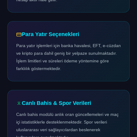
Para Yatır Seçenekleri
Para yatır işlemleri için banka havalesi, EFT, e-cüzdan
ve kripto para dahil geniş bir yelpaze sunulmaktadır.
İşlem limitleri ve süreleri ödeme yöntemine göre
farklılık göstermektedir.
Canlı Bahis & Spor Verileri
Canlı bahis modülü anlık oran güncellemeleri ve maç
içi istatistiklerle desteklenmektedir. Spor verileri
uluslararası veri sağlayıcılardan beslenerek