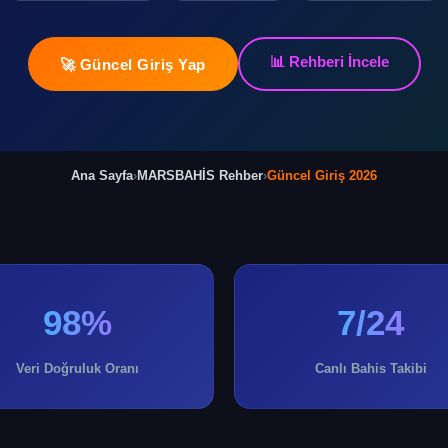
📊 Rehberi İncele
🚀 Güncel Giriş Yap
Ana Sayfa
›
MARSBAHİS Rehber
›
Güncel Giriş 2026
98%
7/24
Veri Doğruluk Oranı
Canlı Bahis Takibi