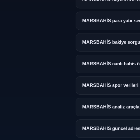
Kayıt ol işlemi ortalama 2-3 
MARSBAHİS para yatır seç
Para yatır işlemleri için ban
MARSBAHİS bakiye sorgula
Hesap panelinden bakiye bilgi
MARSBAHİS canlı bahis öze
Canlı bahis bölümünde 40'tan 
içinde yansıtılır.
MARSBAHİS spor verileri n
Spor verileri ve istatistik bö
kapsanmaktadır.
MARSBAHİS analiz araçları
Analiz araçları sezgisel aray
MARSBAHİS güncel adres de