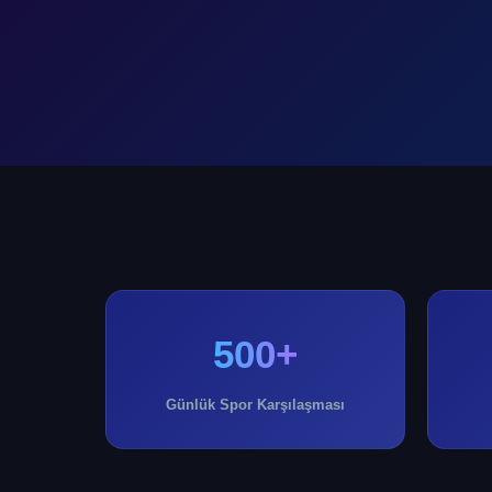
500+
Günlük Spor Karşılaşması