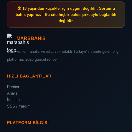
🔞 18 yaşından küçükler için uygun değildir. Sorumlu
bahis yapınız. | Bu site hiçbir bahis şirketiyle bağlantılı
değildir.
MARSBAHİS
Spor verileri, analiz ve istatistik odaklı Türkiye'nin önde gelen bilgi
platformu. 2026 güncel rehber.
HIZLI BAĞLANTILAR
Rehber
Analiz
İstatistik
SSS / Yardım
PLATFORM BILGISI