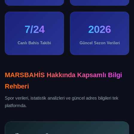
7/24
2026
Canlı Bahis Takibi
Güncel Sezon Verileri
MARSBAHİS Hakkında Kapsamlı Bilgi
Rehberi
Spor verileri, istatistik analizleri ve güncel adres bilgileri tek
platformda.