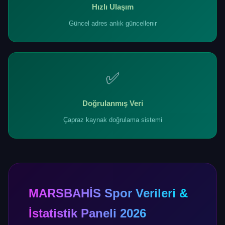
Hızlı Ulaşım
Güncel adres anlık güncellenir
✅
Doğrulanmış Veri
Çapraz kaynak doğrulama sistemi
MARSBAHİS Spor Verileri &
İstatistik Paneli 2026