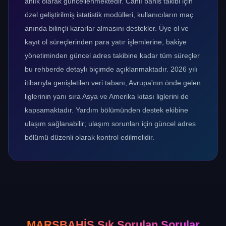
anlık olarak güncellenmektedir. Canlı bahis takibi için
özel geliştirilmiş istatistik modülleri, kullanıcıların maç
anında bilinçli kararlar almasını destekler. Üye ol ve
kayıt ol süreçlerinden para yatır işlemlerine, bakiye
yönetiminden güncel adres takibine kadar tüm süreçler
bu rehberde detaylı biçimde açıklanmaktadır. 2026 yılı
itibarıyla genişletilen veri tabanı, Avrupa'nın önde gelen
liglerinin yanı sıra Asya ve Amerika kıtası liglerini de
kapsamaktadır. Yardım bölümünden destek ekibine
ulaşım sağlanabilir; ulaşım sorunları için güncel adres
bölümü düzenli olarak kontrol edilmelidir.
MARSBAHİS Sık Sorulan Sorular