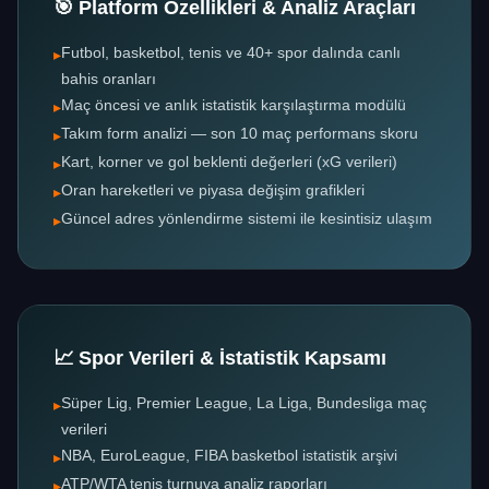
🎯 Platform Özellikleri & Analiz Araçları
Futbol, basketbol, tenis ve 40+ spor dalında canlı
bahis oranları
Maç öncesi ve anlık istatistik karşılaştırma modülü
Takım form analizi — son 10 maç performans skoru
Kart, korner ve gol beklenti değerleri (xG verileri)
Oran hareketleri ve piyasa değişim grafikleri
Güncel adres yönlendirme sistemi ile kesintisiz ulaşım
📈 Spor Verileri & İstatistik Kapsamı
Süper Lig, Premier League, La Liga, Bundesliga maç
verileri
NBA, EuroLeague, FIBA basketbol istatistik arşivi
ATP/WTA tenis turnuva analiz raporları