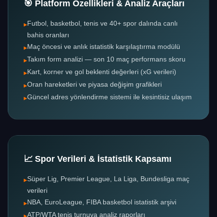
🎯 Platform Özellikleri & Analiz Araçları
Futbol, basketbol, tenis ve 40+ spor dalında canlı
bahis oranları
Maç öncesi ve anlık istatistik karşılaştırma modülü
Takım form analizi — son 10 maç performans skoru
Kart, korner ve gol beklenti değerleri (xG verileri)
Oran hareketleri ve piyasa değişim grafikleri
Güncel adres yönlendirme sistemi ile kesintisiz ulaşım
📈 Spor Verileri & İstatistik Kapsamı
Süper Lig, Premier League, La Liga, Bundesliga maç
verileri
NBA, EuroLeague, FIBA basketbol istatistik arşivi
ATP/WTA tenis turnuva analiz raporları