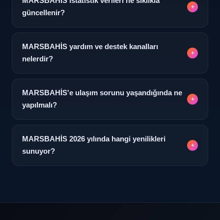
MARSBAHİS istatistik verileri ne sıklıkla
+
açıklanmaktadır.
güncellenir?
İstatistik verileri anlık güncellenmektedir. Doğrulanmış
veri kaynakları kullanılarak yüksek doğruluk oranı
MARSBAHİS yardım ve destek kanalları
+
sağlanmaktadır.
nelerdir?
Yardım bölümünden canlı destek, e-posta ve SSS
kanallarına ulaşım sağlanabilmektedir. 7/24 destek
MARSBAHİS'e ulaşım sorunu yaşandığında ne
+
hizmeti mevcuttur.
yapılmalı?
Ulaşım sorunu yaşandığında öncelikle güncel adres
bölümü kontrol edilmeli, ardından yardım kanallarına
MARSBAHİS 2026 yılında hangi yenilikleri
+
başvurulmalıdır.
sunuyor?
2026 yılında geliştirilmiş analiz araçları, genişletilmiş
spor verileri ve yenilenen canlı bahis arayüzü kullanıcı
deneyimini üst seviyeye taşımaktadır.