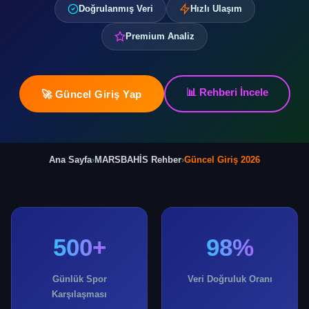
Doğrulanmış Veri
Hızlı Ulaşım
Premium Analiz
📊 Rehberi İncele
🚀 Güncel Giriş Yap
Ana Sayfa
›
MARSBAHİS Rehber
›
Güncel Giriş 2026
500+
98%
Günlük Spor
Veri Doğruluk Oranı
Karşılaşması