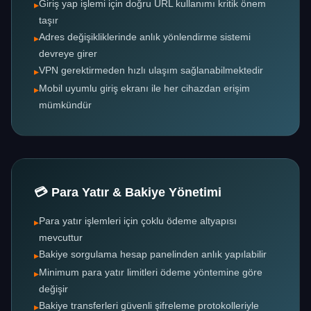
Giriş yap işlemi için doğru URL kullanımı kritik önem
taşır
Adres değişikliklerinde anlık yönlendirme sistemi
devreye girer
VPN gerektirmeden hızlı ulaşım sağlanabilmektedir
Mobil uyumlu giriş ekranı ile her cihazdan erişim
mümkündür
💳 Para Yatır & Bakiye Yönetimi
Para yatır işlemleri için çoklu ödeme altyapısı
mevcuttur
Bakiye sorgulama hesap panelinden anlık yapılabilir
Minimum para yatır limitleri ödeme yöntemine göre
değişir
Bakiye transferleri güvenli şifreleme protokolleriyle