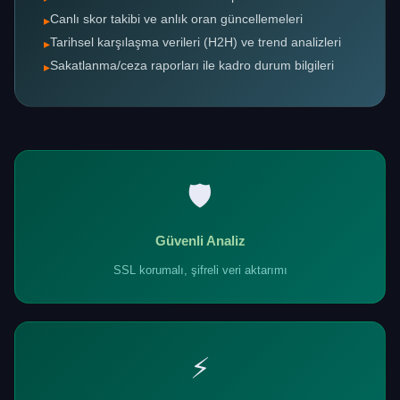
Canlı skor takibi ve anlık oran güncellemeleri
Tarihsel karşılaşma verileri (H2H) ve trend analizleri
Sakatlanma/ceza raporları ile kadro durum bilgileri
🛡️
Güvenli Analiz
SSL korumalı, şifreli veri aktarımı
⚡