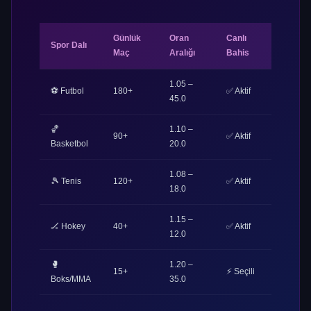
Günlük
Oran
Canlı
Spor Dalı
Maç
Aralığı
Bahis
1.05 –
⚽ Futbol
180+
✅ Aktif
45.0
🏀
1.10 –
90+
✅ Aktif
Basketbol
20.0
1.08 –
🎾 Tenis
120+
✅ Aktif
18.0
1.15 –
🏒 Hokey
40+
✅ Aktif
12.0
🥊
1.20 –
15+
⚡ Seçili
Boks/MMA
35.0