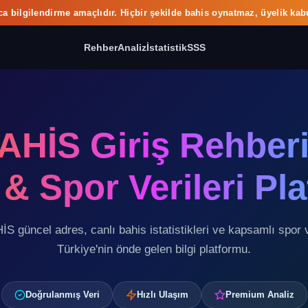
a bilgilendirme amaçlıdır. Hiçbir şekilde bahis oynatmaz, üyelik kab
Rehber
Analiz
İstatistik
SSS
HİS Giriş Rehberi
 & Spor Verileri Pl
güncel adres, canlı bahis istatistikleri ve kapsamlı spor ve
Türkiye'nin önde gelen bilgi platformu.
Doğrulanmış Veri
Hızlı Ulaşım
Premium Analiz