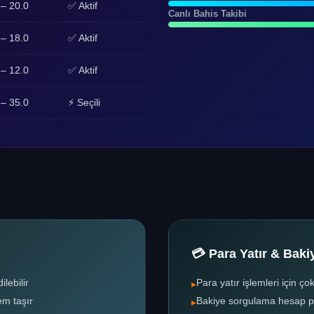
 – 20.0
✅ Aktif
Canlı Bahis Takibi
 – 18.0
✅ Aktif
 – 12.0
✅ Aktif
 – 35.0
⚡ Seçili
💳 Para Yatır & Baki
lebilir
Para yatır işlemleri için ç
em taşır
Bakiye sorgulama hesap pan