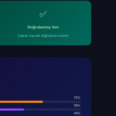
✅
Doğrulanmış Veri
Çapraz kaynak doğrulama sistemi
72%
58%
44%