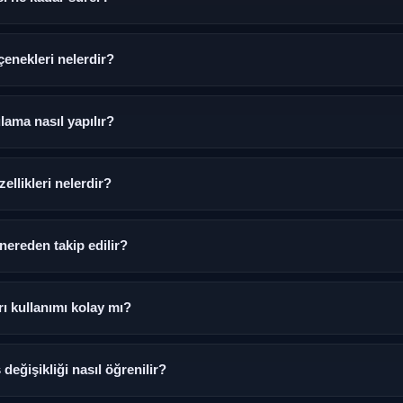
dakika içinde tamamlanmaktadır. Kimlik doğrulama adımı ek süre gerektir
enekleri nelerdir?
ka havalesi, kredi kartı ve e-cüzdan dahil çoklu ödeme yöntemi sunulmak
ma nasıl yapılır?
lerinize anlık ulaşabilirsiniz. Bakiye geçmişi ve işlem detayları da bu b
llikleri nelerdir?
fazla spor dalında anlık oranlar ve maç içi istatistikler sunulmaktadır.
ereden takip edilir?
lümünden anlık veriler izlenebilir. Futbol, basketbol ve tenis başta olmak 
 kullanımı kolay mı?
üzüyle kolayca kullanılabilir. Rehber bölümünde adım adım kullanım kıla
ğişikliği nasıl öğrenilir?