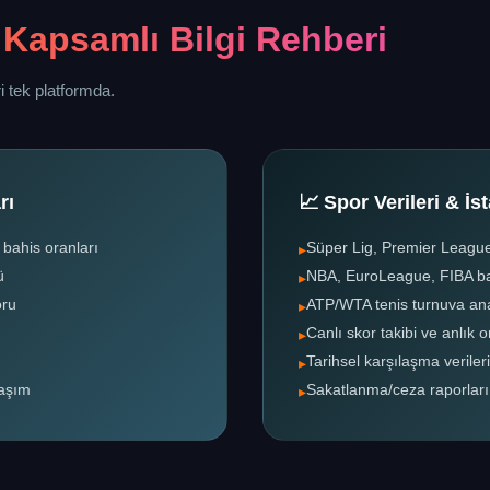
apsamlı Bilgi Rehberi
ri tek platformda.
rı
📈 Spor Verileri & İs
 bahis oranları
Süper Lig, Premier League,
ü
NBA, EuroLeague, FIBA bask
oru
ATP/WTA tenis turnuva anal
Canlı skor takibi ve anlık 
Tarihsel karşılaşma veriler
laşım
Sakatlanma/ceza raporları 