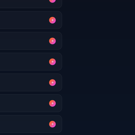
ebilir.
+
tadır.
+
ölümde görüntülenir.
+
 Oran güncellemeleri saniyeler
+
üzere tüm dallar
+
vuzları mevcuttur.
+