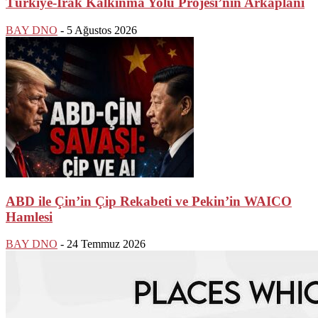
Türkiye-Irak Kalkınma Yolu Projesi’nin Arkaplanı
BAY DNO
-
5 Ağustos 2026
ABD ile Çin’in Çip Rekabeti ve Pekin’in WAICO
Hamlesi
BAY DNO
-
24 Temmuz 2026