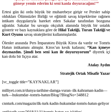
güneşe yemin ederim ki seni kanla doyuracağım!’”
Ertesi gün iki ordu büyük bir muharebeye girişir ve Persler sahip
oldukları Ölümsüzler Birliği ve eğitimli savaş köpeklerine rağmen
intikam duygularıyla hareket eden Sakalar tarafından bozguna
uğratılır. Sakalar bu savaşta okçuluk alanında büyük bir ustalık
gösterir ve bazı kaynaklara göre de
Hilal Taktiği, Turan Taktiği ve
Kurt Oyunu
savaş stratejilerini kullanmışlardır.
Ölenler arasında Pers İmparatoru Büyük Kiros da vardır ve Tomris
Hatun intikamını almıştır. Kiros’un kesik kafasını;
“Kan içmeye
doymazdın. Şimdi ben seni kan ile doyuruyorum”
diyerek içi
kan dolu bir fıçıya atar.
Atalay Aydın
Stratejik Ortak Misafir Yazar
[vc_toggle title=”KAYNAKLAR”]
milliyet.com.tr/dunya-tarihine-damga-vuran–ilk-kahraman-kadin—
turk—hukumdar–tomris-hatun/Blog/?BlogNo=348812
cnnturk.com/magazin/ilk-turk-kadin-hukumdar-tomris-hatun-geliyor
antiktarih.com/2018/11/11/tomris-hatun-ve-iskitler/