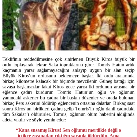
Teklifinin reddedilmesine çok sinirlenen Büyük Kiros büyük bir
ordu toplayarak tekrar Saka topraklarına girer. Tomris Hatun artık
kaçmanın yarar sağlamayacağını anlayıp uygun bir alan seçip
Büyük Kiros’un ordusunu beklemeye başlar. İki ordu aralarında
birkaç kilometre kalacak bir biçimde mevzilenir. Güneş battığı için
savaşa başlamazlar fakat Kiros gece yarısı iki ordunun arasına bir
eğlence çadırı kurdurur. Tomris Hatun’un oğlu ve oğlunun
yanındaki askerler bu çadıra bir baskın düzenler ve orada bulunan
birkaç Pers askerini öldürüp eğlencenin ortasına dalarlar. Birkaç saat
sonra Kiros’un birlikleri çadıra gelip Tomris’in oğlu dahil çadırdaki
tüm Sakalar’ı öldürürler. Tomris, oğlunun ölüm haberini aldığında
adeta yıkılır ve şöyle yemin eder:
“Kana susamış Kirus! Sen oğlumu mertlikle değil o
içtikçe zıvanadan çıktığın şarapla öldürdün. Ama