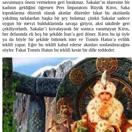
savunmaya önem vermekten geri bırakmaz. Sakalar’ın idaresine bir
kadının geldiğini öğrenen Pers İmparatoru Büyük Kiros, Saka
topraklarına düzenli olarak akınlar düzenler fakat bu akınlarda
yakılmış tarlalardan başka bir şey bulamaz çünkü Sakalar sadece
uygun bir mevzi bulduklarında savaşa giriyor, aksi takdirde geri
çekiliyorlardı. Sakalar’ı kovalayarak bir sonuca varamayan Kiros,
her defasında eli boş bir şekilde İran’a geri döner. Kiros bu işi öyle
ya da böyle bir şekilde bitirmek ister ve Tomris Hatun’a evlilik
teklifi yapar. Eğer bu teklifi kabul ederse akınları sonlandıracağını
söyler. Fakat Tomris Hatun bu teklifi kesin bir dille reddeder.