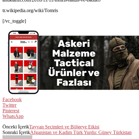
tr.wikipedia.org/wiki/Tomris
[/vc_toggle]
Facebook
Twitter
Pinterest
WhatsApp
Önceki İçerik
Tayvan Seçimleri ve Bölgeye Etkisi
Sonraki İçerik
Afganistan ve Kadim Türk Yurdu: Güney Türkistan