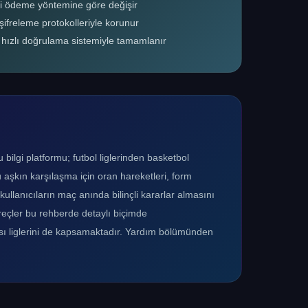
ri ödeme yöntemine göre değişir
 şifreleme protokolleriyle korunur
i hızlı doğrulama sistemiyle tamamlanır
u bilgi platformu; futbol liglerinden basketbol
 aşkın karşılaşma için oran hareketleri, form
, kullanıcıların maç anında bilinçli kararlar almasını
üreçler bu rehberde detaylı biçimde
ıtası liglerini de kapsamaktadır. Yardım bölümünden