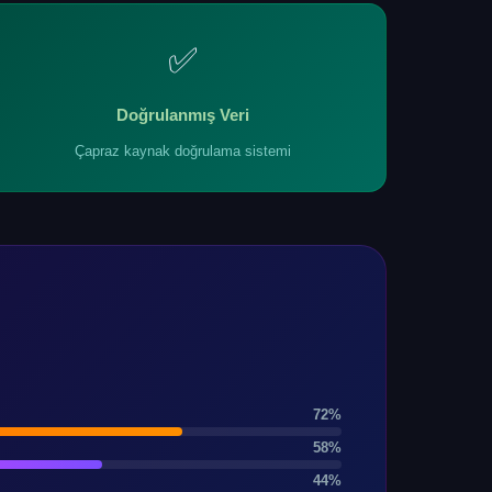
✅
Doğrulanmış Veri
Çapraz kaynak doğrulama sistemi
72%
58%
44%