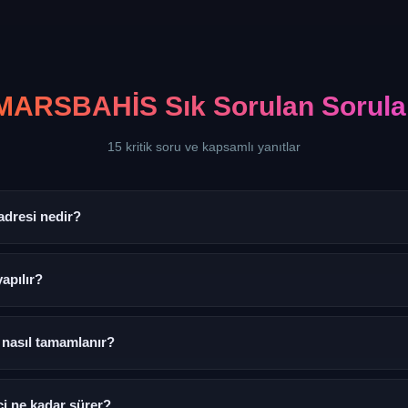
MARSBAHİS Sık Sorulan Sorula
15 kritik soru ve kapsamlı yanıtlar
dresi nedir?
i platformu üzerinden anlık olarak ulaşabilirsiniz. Adres değişikliklerin
apılır?
yap butonunu kullanarak hesabınıza erişebilirsiniz. Doğru URL kullanımı 
nasıl tamamlanır?
ıt sürecini başlatabilirsiniz. Doğrulama adımları tamamlandıktan sonra 
i ne kadar sürer?