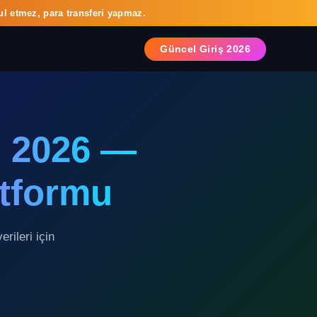
ul etmez, para transferi yapmaz.
Güncel Giriş 2026
 2026 —
atformu
rileri için