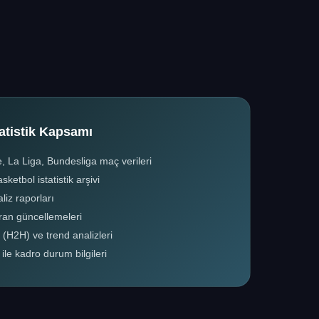
tatistik Kapsamı
 La Liga, Bundesliga maç verileri
etbol istatistik arşivi
iz raporları
oran güncellemeleri
i (H2H) ve trend analizleri
ile kadro durum bilgileri