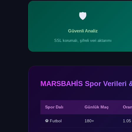
🛡️
Güvenli Analiz
SSL korumalı, şifreli veri aktarımı
MARSBAHİS Spor Verileri & 
Spor Dalı
Günlük Maç
Oran
⚽ Futbol
180+
1.05