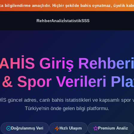
a bilgilendirme amaçlıdır. Hiçbir şekilde bahis oynatmaz, üyelik kab
Rehber
Analiz
İstatistik
SSS
HİS Giriş Rehberi
 & Spor Verileri Pl
güncel adres, canlı bahis istatistikleri ve kapsamlı spor ve
Türkiye'nin önde gelen bilgi platformu.
Doğrulanmış Veri
Hızlı Ulaşım
Premium Analiz