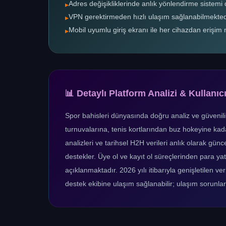
Adres değişikliklerinde anlık yönlendirme sistemi 
VPN gerektirmeden hızlı ulaşım sağlanabilmekted
Mobil uyumlu giriş ekranı ile her cihazdan eriş
📊 Detaylı Platform Analizi & Kullanıc
Spor bahisleri dünyasında doğru analiz ve güvenilir i
turnuvalarına, tenis kortlarından buz hokeyine kad
analizleri ve tarihsel H2H verileri anlık olarak günce
destekler. Üye ol ve kayıt ol süreçlerinden para y
açıklanmaktadır. 2026 yılı itibarıyla genişletilen 
destek ekibine ulaşım sağlanabilir; ulaşım sorunlar