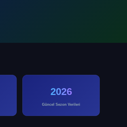
2026
Güncel Sezon Verileri