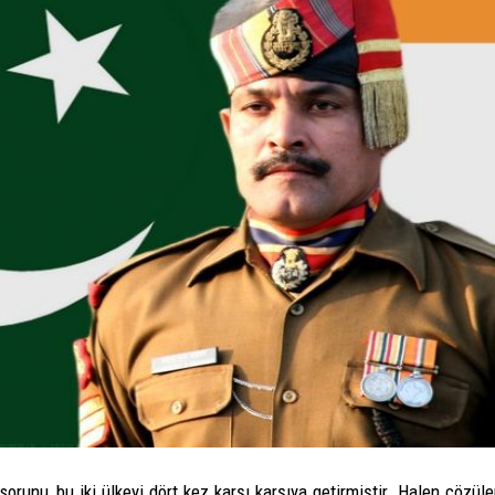
sorunu, bu iki ülkeyi dört kez karşı karşıya getirmiştir. Halen çö