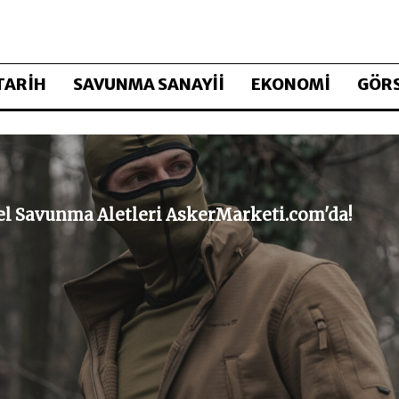
TARİH
SAVUNMA SANAYİİ
EKONOMİ
GÖRS
sel Savunma Aletleri AskerMarketi.com'da!