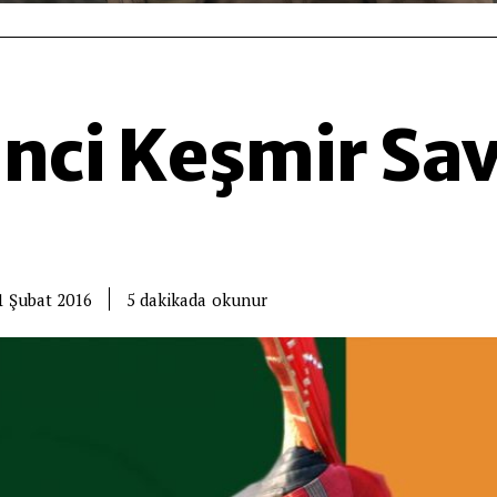
inci Keşmir Sa
okunur
5
dakikada
1 Şubat 2016