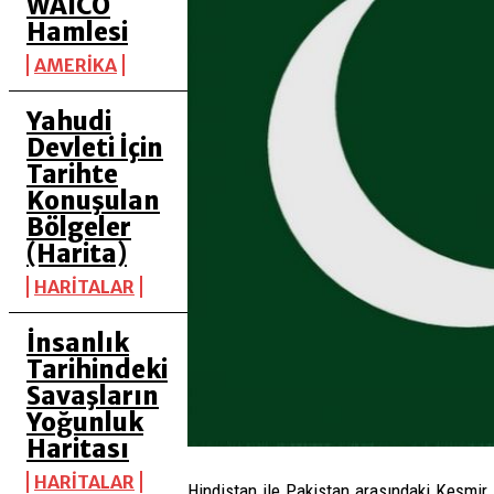
WAICO
Hamlesi
AMERİKA
Yahudi
Devleti İçin
Tarihte
Konuşulan
Bölgeler
(Harita)
HARİTALAR
İnsanlık
Tarihindeki
Savaşların
Yoğunluk
Haritası
HARİTALAR
Hindistan ile Pakistan arasındaki Keşmir 