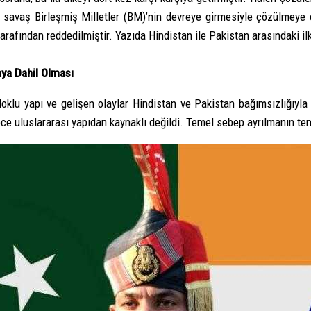
u savaş Birleşmiş Milletler (BM)’nin devreye girmesiyle çözülmeye
arafından reddedilmiştir. Yazıda Hindistan ile Pakistan arasındaki il
aya Dahil Olması
 bloklu yapı ve gelişen olaylar Hindistan ve Pakistan bağımsızlığı
ece uluslararası yapıdan kaynaklı değildi. Temel sebep ayrılmanın te