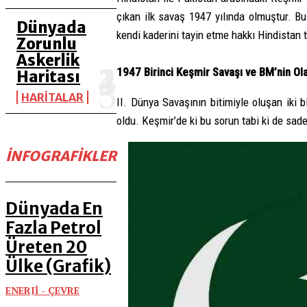
çıkan ilk savaş 1947 yılında olmuştur. B
Dünyada
kendi kaderini tayin etme hakkı Hindistan t
Zorunlu
Askerlik
1947 Birinci Keşmir Savaşı ve BM’nin Ol
Haritası
HARİTALAR
II. Dünya Savaşının bitimiyle oluşan iki
oldu. Keşmir’de ki bu sorun tabi ki de sad
İNFOGRAFIKLER
Dünyada En
Fazla Petrol
Üreten 20
Ülke (Grafik)
ENERJİ - ÇEVRE