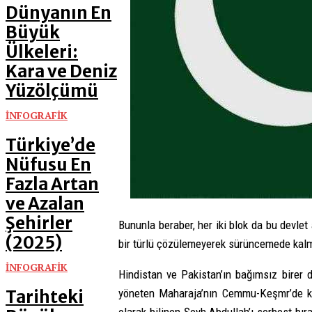
Dünyanın En
Büyük
Ülkeleri:
Kara ve Deniz
Yüzölçümü
İNFOGRAFİK
Türkiye’de
Nüfusu En
Fazla Artan
ve Azalan
Şehirler
Bununla beraber, her iki blok da bu devle
(2025)
bir türlü çözülemeyerek sürüncemede kalm
İNFOGRAFİK
Hindistan ve Pakistan’ın bağımsız birer d
Tarihteki
yöneten Maharaja’nın Cemmu-Keşmr’de kon