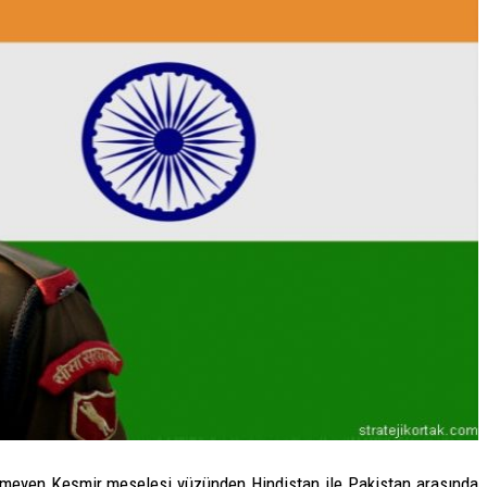
zülemeyen Keşmir meselesi yüzünden Hindistan ile Pakistan arasında