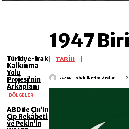
1947 Bir
SON 5 YAZI
Türkiye-Irak
TARİH
Kalkınma
Yolu
Abdulkerim Arslan
2
YAZAR:
Projesi’nin
Arkaplanı
BÖLGELER
ABD ile Çin’in
Çip Rekabeti
ve Pekin’in