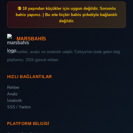
🔞 18 yaşından küçükler için uygun değildir. Sorumlu
bahis yapınız. | Bu site hiçbir bahis şirketiyle bağlantılı
değildir.
MARSBAHİS
Spor verileri, analiz ve istatistik odaklı Türkiye'nin önde gelen bilgi
platformu. 2026 güncel rehber.
HIZLI BAĞLANTILAR
Rehber
Analiz
İstatistik
SSS / Yardım
PLATFORM BILGISI