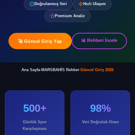
Doğrulanmış Veri
Hızlı Ulaşım
Premium Analiz
📊 Rehberi İncele
🚀 Güncel Giriş Yap
Ana Sayfa
›
MARSBAHİS Rehber
›
Güncel Giriş 2026
500+
98%
Günlük Spor
Veri Doğruluk Oranı
Karşılaşması