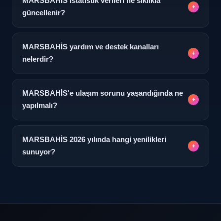
MARSBAHİS istatistik verileri ne sıklıkla
+
açıklanmaktadır.
güncellenir?
İstatistik verileri anlık güncellenmektedir. Doğrulanmış
veri kaynakları kullanılarak yüksek doğruluk oranı
MARSBAHİS yardım ve destek kanalları
+
sağlanmaktadır.
nelerdir?
Yardım bölümünden canlı destek, e-posta ve SSS
kanallarına ulaşım sağlanabilmektedir. 7/24 destek
MARSBAHİS'e ulaşım sorunu yaşandığında ne
+
hizmeti mevcuttur.
yapılmalı?
Ulaşım sorunu yaşandığında öncelikle güncel adres
bölümü kontrol edilmeli, ardından yardım kanallarına
MARSBAHİS 2026 yılında hangi yenilikleri
+
başvurulmalıdır.
sunuyor?
2026 yılında geliştirilmiş analiz araçları, genişletilmiş
spor verileri ve yenilenen canlı bahis arayüzü kullanıcı
deneyimini üst seviyeye taşımaktadır.