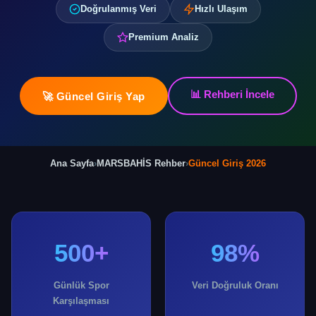
Doğrulanmış Veri
Hızlı Ulaşım
Premium Analiz
📊 Rehberi İncele
🚀 Güncel Giriş Yap
Ana Sayfa
›
MARSBAHİS Rehber
›
Güncel Giriş 2026
500+
98%
Günlük Spor
Veri Doğruluk Oranı
Karşılaşması