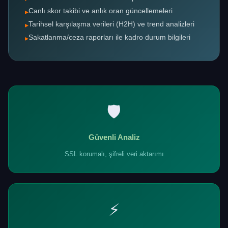
Canlı skor takibi ve anlık oran güncellemeleri
Tarihsel karşılaşma verileri (H2H) ve trend analizleri
Sakatlanma/ceza raporları ile kadro durum bilgileri
🛡️
Güvenli Analiz
SSL korumalı, şifreli veri aktarımı
⚡