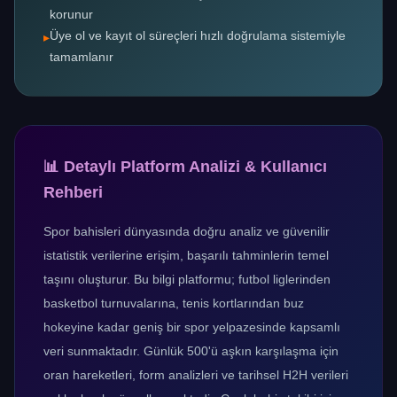
korunur
Üye ol ve kayıt ol süreçleri hızlı doğrulama sistemiyle
tamamlanır
📊 Detaylı Platform Analizi & Kullanıcı
Rehberi
Spor bahisleri dünyasında doğru analiz ve güvenilir
istatistik verilerine erişim, başarılı tahminlerin temel
taşını oluşturur. Bu bilgi platformu; futbol liglerinden
basketbol turnuvalarına, tenis kortlarından buz
hokeyine kadar geniş bir spor yelpazesinde kapsamlı
veri sunmaktadır. Günlük 500'ü aşkın karşılaşma için
oran hareketleri, form analizleri ve tarihsel H2H verileri