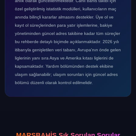
anlık olarak güncellenmektedir. Canlı bahis takibi için
özel geliştirilmiş istatistik modülleri, kullanıcıların maç
anında bilinçli kararlar almasını destekler. Üye ol ve
kayıt ol süreçlerinden para yatır işlemlerine, bakiye
yönetiminden güncel adres takibine kadar tüm süreçler
bu rehberde detaylı biçimde açıklanmaktadır. 2026 yılı
itibarıyla genişletilen veri tabanı, Avrupa'nın önde gelen
liglerinin yanı sıra Asya ve Amerika kıtası liglerini de
kapsamaktadır. Yardım bölümünden destek ekibine
ulaşım sağlanabilir; ulaşım sorunları için güncel adres
bölümü düzenli olarak kontrol edilmelidir.
MARSBAHİS Sık Sorulan Sorular