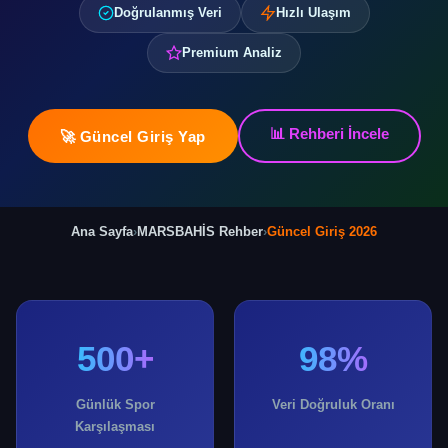
Doğrulanmış Veri
Hızlı Ulaşım
Premium Analiz
📊 Rehberi İncele
🚀 Güncel Giriş Yap
Ana Sayfa
›
MARSBAHİS Rehber
›
Güncel Giriş 2026
500+
98%
Günlük Spor
Veri Doğruluk Oranı
Karşılaşması