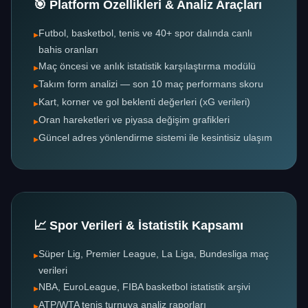
🎯 Platform Özellikleri & Analiz Araçları
Futbol, basketbol, tenis ve 40+ spor dalında canlı
bahis oranları
Maç öncesi ve anlık istatistik karşılaştırma modülü
Takım form analizi — son 10 maç performans skoru
Kart, korner ve gol beklenti değerleri (xG verileri)
Oran hareketleri ve piyasa değişim grafikleri
Güncel adres yönlendirme sistemi ile kesintisiz ulaşım
📈 Spor Verileri & İstatistik Kapsamı
Süper Lig, Premier League, La Liga, Bundesliga maç
verileri
NBA, EuroLeague, FIBA basketbol istatistik arşivi
ATP/WTA tenis turnuva analiz raporları