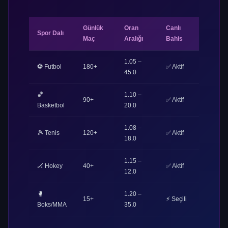
Günlük
Oran
Canlı
Spor Dalı
Maç
Aralığı
Bahis
1.05 –
⚽ Futbol
180+
✅ Aktif
45.0
🏀
1.10 –
90+
✅ Aktif
Basketbol
20.0
1.08 –
🎾 Tenis
120+
✅ Aktif
18.0
1.15 –
🏒 Hokey
40+
✅ Aktif
12.0
🥊
1.20 –
15+
⚡ Seçili
Boks/MMA
35.0