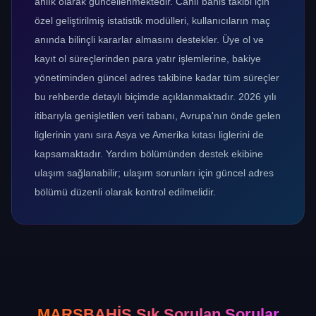
anlık olarak güncellenmektedir. Canlı bahis takibi için
özel geliştirilmiş istatistik modülleri, kullanıcıların maç
anında bilinçli kararlar almasını destekler. Üye ol ve
kayıt ol süreçlerinden para yatır işlemlerine, bakiye
yönetiminden güncel adres takibine kadar tüm süreçler
bu rehberde detaylı biçimde açıklanmaktadır. 2026 yılı
itibarıyla genişletilen veri tabanı, Avrupa'nın önde gelen
liglerinin yanı sıra Asya ve Amerika kıtası liglerini de
kapsamaktadır. Yardım bölümünden destek ekibine
ulaşım sağlanabilir; ulaşım sorunları için güncel adres
bölümü düzenli olarak kontrol edilmelidir.
MARSBAHİS Sık Sorulan Sorular