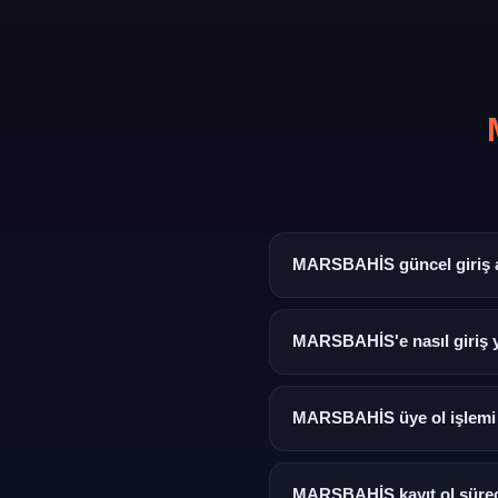
MARSBAHİS güncel giriş a
Güncel adres bilgisine bu bilg
otomatik devreye girer.
MARSBAHİS'e nasıl giriş y
Güncel adres üzerinden giriş 
önemlidir.
MARSBAHİS üye ol işlemi 
Üye ol formunu doldurarak kay
MARSBAHİS kayıt ol sürec