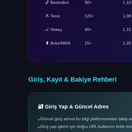
🏀 Basketbol
90+
1.10
🎾 Tenis
120+
1.08
🏒 Hokey
40+
1.15
🥊 Boks/MMA
15+
1.20
Giriş, Kayıt & Bakiye Rehberi
🔐 Giriş Yap & Güncel Adres
Güncel giriş adresi bu bilgi platformundan takip edi
Giriş yap işlemi için doğru URL kullanımı kritik ön