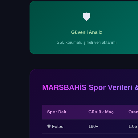
🛡️
Güvenli Analiz
SSL korumalı, şifreli veri aktarımı
MARSBAHİS Spor Verileri & 
Spor Dalı
Günlük Maç
Oran
⚽ Futbol
180+
1.05