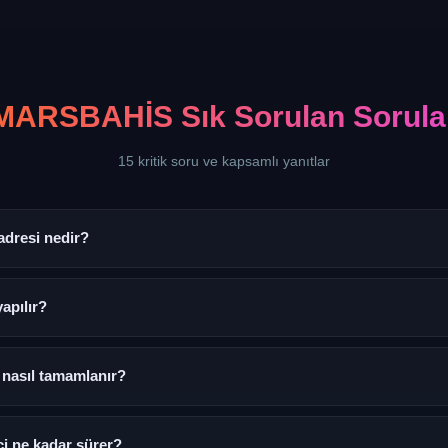
MARSBAHİS Sık Sorulan Sorula
15 kritik soru ve kapsamlı yanıtlar
dresi nedir?
i platformu üzerinden anlık olarak ulaşabilirsiniz. Adres değişikliklerin
apılır?
yap butonunu kullanarak hesabınıza erişebilirsiniz. Doğru URL kullanımı 
nasıl tamamlanır?
ıt sürecini başlatabilirsiniz. Doğrulama adımları tamamlandıktan sonra 
i ne kadar sürer?