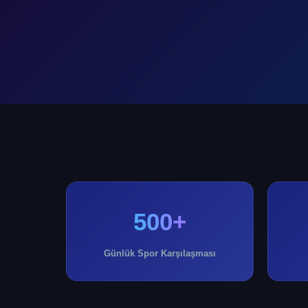
500+
Günlük Spor Karşılaşması