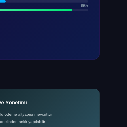
89%
ye Yönetimi
oklu ödeme altyapısı mevcuttur
elinden anlık yapılabilir