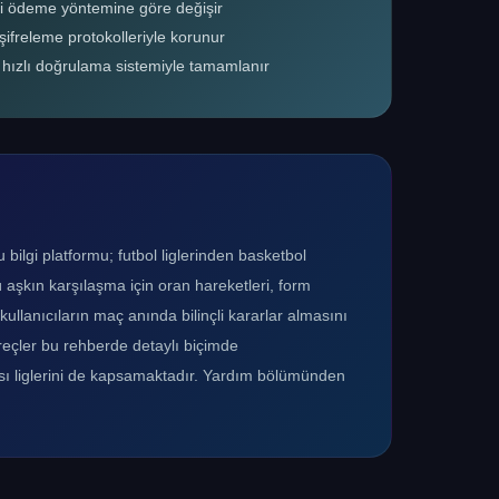
ri ödeme yöntemine göre değişir
 şifreleme protokolleriyle korunur
i hızlı doğrulama sistemiyle tamamlanır
u bilgi platformu; futbol liglerinden basketbol
 aşkın karşılaşma için oran hareketleri, form
, kullanıcıların maç anında bilinçli kararlar almasını
üreçler bu rehberde detaylı biçimde
ıtası liglerini de kapsamaktadır. Yardım bölümünden