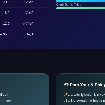
 – 20.0
✅ Aktif
Canlı Bahis Takibi
 – 18.0
✅ Aktif
 – 12.0
✅ Aktif
 – 35.0
⚡ Seçili
💳 Para Yatır & Baki
lebilir
Para yatır işlemleri için ç
em taşır
Bakiye sorgulama hesap pan