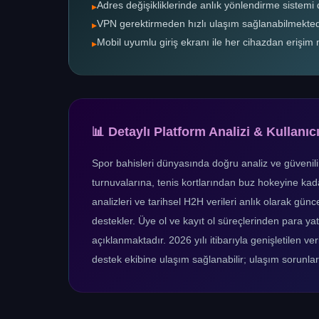
Adres değişikliklerinde anlık yönlendirme sistemi 
VPN gerektirmeden hızlı ulaşım sağlanabilmekted
Mobil uyumlu giriş ekranı ile her cihazdan eriş
📊 Detaylı Platform Analizi & Kullanıc
Spor bahisleri dünyasında doğru analiz ve güvenilir i
turnuvalarına, tenis kortlarından buz hokeyine kad
analizleri ve tarihsel H2H verileri anlık olarak günce
destekler. Üye ol ve kayıt ol süreçlerinden para y
açıklanmaktadır. 2026 yılı itibarıyla genişletilen 
destek ekibine ulaşım sağlanabilir; ulaşım sorunlar