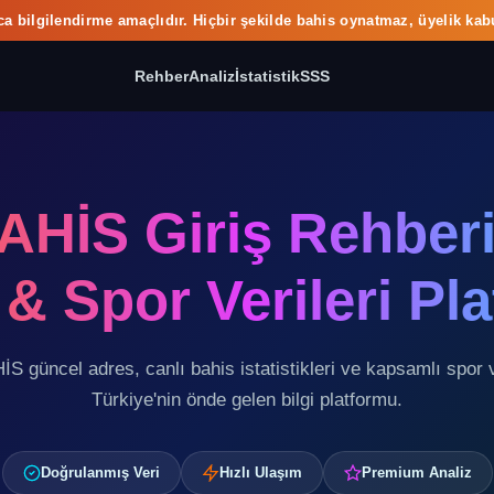
a bilgilendirme amaçlıdır. Hiçbir şekilde bahis oynatmaz, üyelik kab
Rehber
Analiz
İstatistik
SSS
HİS Giriş Rehberi
 & Spor Verileri Pl
güncel adres, canlı bahis istatistikleri ve kapsamlı spor ve
Türkiye'nin önde gelen bilgi platformu.
Doğrulanmış Veri
Hızlı Ulaşım
Premium Analiz