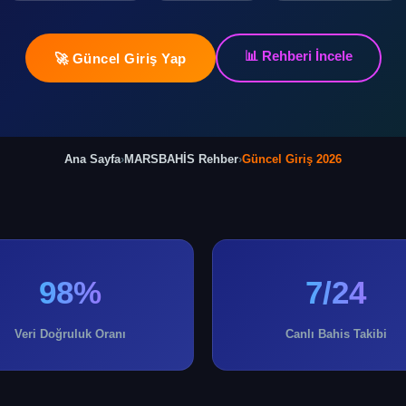
📊 Rehberi İncele
🚀 Güncel Giriş Yap
Ana Sayfa
›
MARSBAHİS Rehber
›
Güncel Giriş 2026
98%
7/24
Veri Doğruluk Oranı
Canlı Bahis Takibi