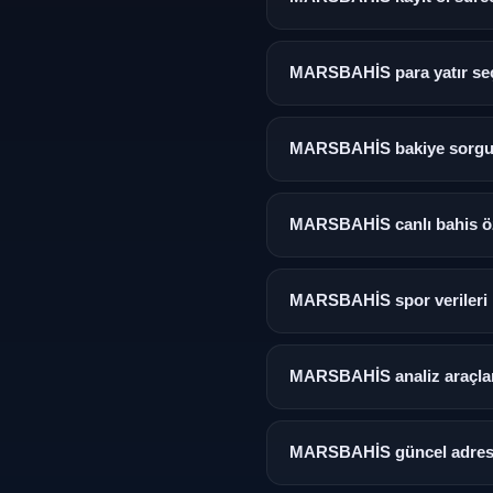
Kayıt ol işlemi ortalama 2-3 
MARSBAHİS para yatır seç
Para yatır işlemleri için ban
MARSBAHİS bakiye sorgula
Hesap panelinden bakiye bilgi
MARSBAHİS canlı bahis öze
Canlı bahis bölümünde 40'tan 
içinde yansıtılır.
MARSBAHİS spor verileri n
Spor verileri ve istatistik bö
kapsanmaktadır.
MARSBAHİS analiz araçları
Analiz araçları sezgisel aray
MARSBAHİS güncel adres de