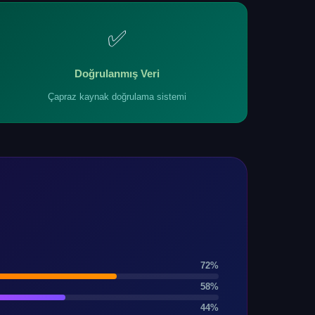
✅
Doğrulanmış Veri
Çapraz kaynak doğrulama sistemi
72%
58%
44%