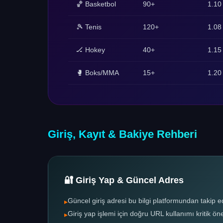
🏀 Basketbol
90+
1.10
🎾 Tenis
120+
1.08
🏒 Hokey
40+
1.15
🥊 Boks/MMA
15+
1.20
Giriş, Kayıt & Bakiye Rehberi
🔐 Giriş Yap & Güncel Adres
Güncel giriş adresi bu bilgi platformundan takip edi
Giriş yap işlemi için doğru URL kullanımı kritik ön