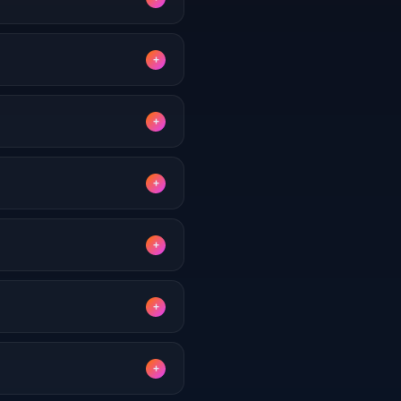
ebilir.
+
tadır.
+
ölümde görüntülenir.
+
 Oran güncellemeleri saniyeler
+
üzere tüm dallar
+
vuzları mevcuttur.
+