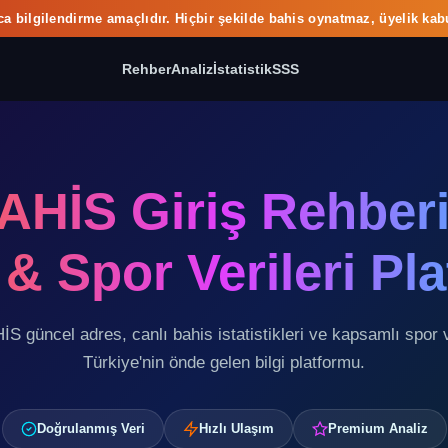
a bilgilendirme amaçlıdır. Hiçbir şekilde bahis oynatmaz, üyelik kab
Rehber
Analiz
İstatistik
SSS
HİS Giriş Rehberi
 & Spor Verileri Pl
güncel adres, canlı bahis istatistikleri ve kapsamlı spor ve
Türkiye'nin önde gelen bilgi platformu.
Doğrulanmış Veri
Hızlı Ulaşım
Premium Analiz