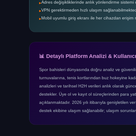
Adres değişikliklerinde anlık yönlendirme sistemi 
VPN gerektirmeden hızlı ulaşım sağlanabilmekted
Mobil uyumlu giriş ekranı ile her cihazdan eriş
📊 Detaylı Platform Analizi & Kullanıc
Spor bahisleri dünyasında doğru analiz ve güvenilir i
turnuvalarına, tenis kortlarından buz hokeyine kad
analizleri ve tarihsel H2H verileri anlık olarak günce
destekler. Üye ol ve kayıt ol süreçlerinden para y
açıklanmaktadır. 2026 yılı itibarıyla genişletilen 
destek ekibine ulaşım sağlanabilir; ulaşım sorunlar