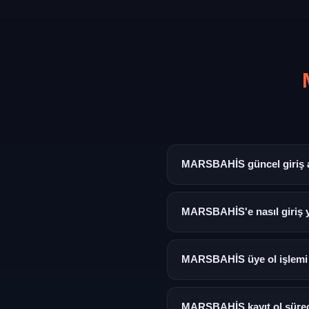
MARSBAHİS güncel giriş a
Güncel adres bilgisine bu bilg
otomatik devreye girer.
MARSBAHİS'e nasıl giriş y
Güncel adres üzerinden giriş 
önemlidir.
MARSBAHİS üye ol işlemi 
Üye ol formunu doldurarak kay
MARSBAHİS kayıt ol sürec