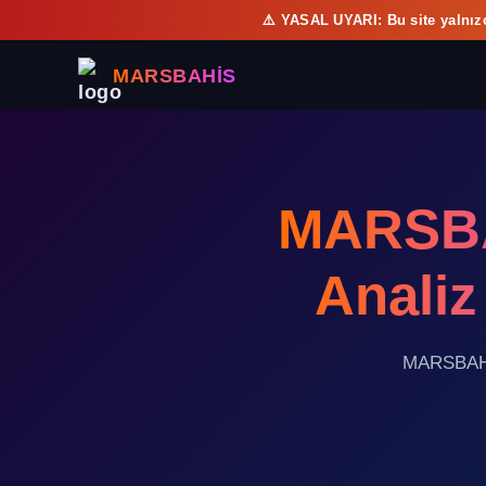
⚠️ YASAL UYARI: Bu site yalnızc
MARSBAHİS
MARSBA
Analiz
MARSBAHİS 