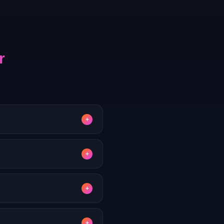
r
+
de yönlendirme sistemi
+
kesintisiz bağlantı için
+
hesabınız aktif hale gelir.
+