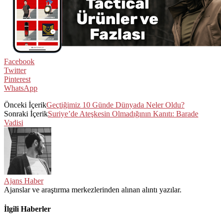
Facebook
Twitter
Pinterest
WhatsApp
Önceki İçerik
Geçtiğimiz 10 Günde Dünyada Neler Oldu?
Sonraki İçerik
Suriye’de Ateşkesin Olmadığının Kanıtı: Barade
Vadisi
Ajans Haber
Ajanslar ve araştırma merkezlerinden alınan alıntı yazılar.
İlgili Haberler