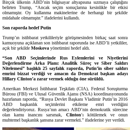
Birçok ülkenin ABD’nin bilgisayar altyapısına sızmaya çalıştığını
belirten Trump, “Ancak seçim sonuçlarına kesinlikle bir etkisi
olmamıştır. Oy kullanma makinelerine de herhangi bir şekilde
müdahale olmamıştır.” ifadelerini kullandı.
Son raporda hedef Putin
Trump’ın istihbarat yetkilileriyle görüşmesinden birkaç saat sonra
kamuoyuna açıklanan son istihbarat raporunda ise ABD’li yetkililer,
açık bir şekilde
Moskova
yönetimini hedef aldı.
“Son ABD Seçimlerinde Rus Eylemlerini ve Niyetlerini
Değerlendirme Arka Planı: Analitik Süreç ve Siber Saldırı
Nitelemesi” başlıklı 25 sayfalık raporda, Putin’in siber saldırı
emrini bizzat verdiği ve amacın da Demokrat başkan adayı
Hillary Clinton’a zarar vermek olduğu öne sürüldü.
Amerikan Merkezi İstihbarat Teşkilatı (CIA), Federal Soruşturma
Bürosu (FBI) ve Ulusal Güvenlik Ajansı (NSA) koordinasyonunda
hazırlanan raporda, “Rusya Devlet Başkanı Vladimir Putin’in 2016
ABD başkanlık seçimlerini etkileme emri verdiğini
değerlendiriyoruz. Rusya’nın amacı ABD’nin demokratik sürecine
olan kamu inancını sarsmak,
Clinton
‘ı kötülemek ve onun
muhtemel başkanlık şansına zarar vermekti.” ifadelerine yer verildi.