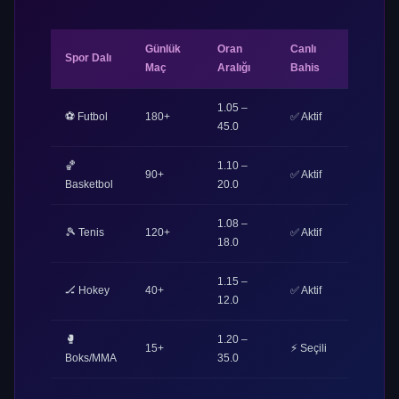
Günlük
Oran
Canlı
Spor Dalı
Maç
Aralığı
Bahis
1.05 –
⚽ Futbol
180+
✅ Aktif
45.0
🏀
1.10 –
90+
✅ Aktif
Basketbol
20.0
1.08 –
🎾 Tenis
120+
✅ Aktif
18.0
1.15 –
🏒 Hokey
40+
✅ Aktif
12.0
🥊
1.20 –
15+
⚡ Seçili
Boks/MMA
35.0