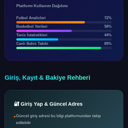
Platform Kullanım Dağılımı
Futbol Analizleri
72%
Basketbol Verileri
58%
Tenis İstatistikleri
44%
Canlı Bahis Takibi
89%
Giriş, Kayıt & Bakiye Rehberi
🔐 Giriş Yap & Güncel Adres
Güncel giriş adresi bu bilgi platformundan takip
edilebilir