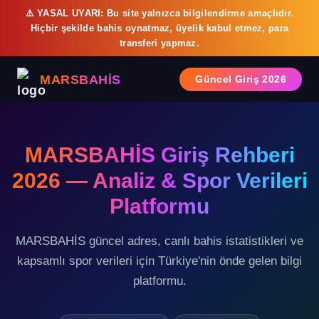
⚠️ YASAL UYARI: Bu site yalnızca bilgilendirme amaçlıdır.
Hiçbir şekilde bahis oynatmaz, üyelik kabul etmez, para
transferi yapmaz.
MARSBAHİS
Güncel Giriş 2026
MARSBAHİS Giriş Rehberi
2026 — Analiz & Spor Verileri
Platformu
MARSBAHİS güncel adres, canlı bahis istatistikleri ve
kapsamlı spor verileri için Türkiye'nin önde gelen bilgi
platformu.