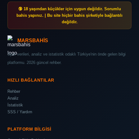
🔞 18 yaşından küçükler için uygun değildir. Sorumlu
bahis yapınız. | Bu site hiçbir bahis şirketiyle bağlantılı
değildir.
MARSBAHİS
Spor verileri, analiz ve istatistik odaklı Türkiye'nin önde gelen bilgi
platformu. 2026 güncel rehber.
HIZLI BAĞLANTILAR
Rehber
Analiz
İstatistik
SSS / Yardım
PLATFORM BILGISI