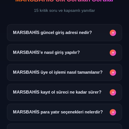
15 kritik soru ve kapsamlı yanıtlar
MARSBAHİS güncel giriş adresi nedir?
+
Güncel adres bilgisine bu bilgi platformu üzerinden anlık
olarak ulaşabilirsiniz. Adres değişikliklerinde yönlendirme
MARSBAHİS'e nasıl giriş yapılır?
+
sistemi otomatik devreye girer.
Güncel adres üzerinden giriş yap butonunu kullanarak
hesabınıza erişebilirsiniz. Doğru URL kullanımı kesintisiz
MARSBAHİS üye ol işlemi nasıl tamamlanır?
+
bağlantı için önemlidir.
Üye ol formunu doldurarak kayıt sürecini
başlatabilirsiniz. Doğrulama adımları tamamlandıktan
MARSBAHİS kayıt ol süreci ne kadar sürer?
+
sonra hesabınız aktif hale gelir.
Kayıt ol işlemi ortalama 2-3 dakika içinde
tamamlanmaktadır. Kimlik doğrulama adımı ek süre
MARSBAHİS para yatır seçenekleri nelerdir?
+
gerektirebilir.
Para yatır işlemleri için banka havalesi, kredi kartı ve e-