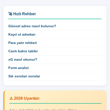
🚀 Hızlı Rehber
Güncel adres nasıl bulunur?
Kayıt ol adımları
Para yatır rehberi
Canlı bahis takibi
xG nasıl okunur?
Form analizi
Sık sorulan sorular
⚠️ 2026 Uyarıları