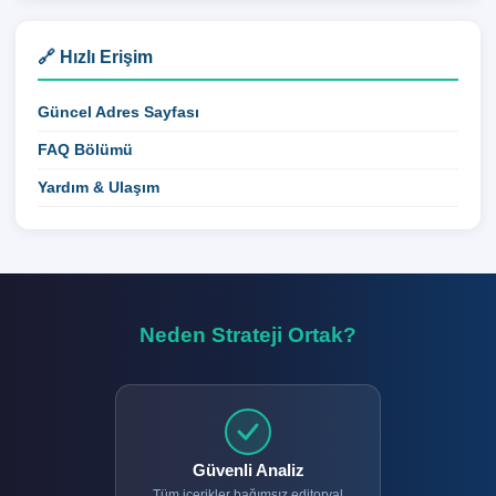
🔗 Hızlı Erişim
Güncel Adres Sayfası
FAQ Bölümü
Yardım & Ulaşım
Neden Strateji Ortak?
Güvenli Analiz
Tüm içerikler bağımsız editoryal