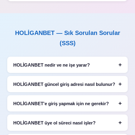
HOLİGANBET — Sık Sorulan Sorular
(SSS)
+
HOLİGANBET nedir ve ne işe yarar?
+
HOLİGANBET güncel giriş adresi nasıl bulunur?
+
HOLİGANBET'e giriş yapmak için ne gerekir?
+
HOLİGANBET üye ol süreci nasıl işler?