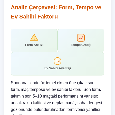
Analiz Çerçevesi: Form, Tempo ve
Ev Sahibi Faktörü
Form Analizi
Tempo Grafiği
Ev
Ev Sahibi Avantajı
Spor analizinde üç temel eksen öne çıkar: son
form, maç temposu ve ev sahibi faktörü. Son form,
takımın son 5–10 maçtaki performansını yansıtır;
ancak rakip kalitesi ve deplasman/iç saha dengesi
göz önünde bulundurulmadan form verisi yanıltıcı