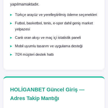
yapılmamaktadır.
Türkçe arayüz ve yerelleştirilmiş ödeme seçenekleri
Futbol, basketbol, tenis, e-spor dahil geniş market
yelpazesi
Canlı oran akışı ve maç içi istatistik paneli
Mobil uyumlu tasarım ve uygulama desteği
7/24 müşteri destek hattı
HOLİGANBET Güncel Giriş —
Adres Takip Mantığı