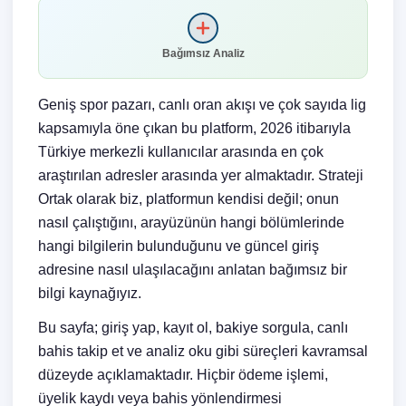
Bağımsız Analiz
Geniş spor pazarı, canlı oran akışı ve çok sayıda lig
kapsamıyla öne çıkan bu platform, 2026 itibarıyla
Türkiye merkezli kullanıcılar arasında en çok
araştırılan adresler arasında yer almaktadır. Strateji
Ortak olarak biz, platformun kendisi değil; onun
nasıl çalıştığını, arayüzünün hangi bölümlerinde
hangi bilgilerin bulunduğunu ve güncel giriş
adresine nasıl ulaşılacağını anlatan bağımsız bir
bilgi kaynağıyız.
Bu sayfa; giriş yap, kayıt ol, bakiye sorgula, canlı
bahis takip et ve analiz oku gibi süreçleri kavramsal
düzeyde açıklamaktadır. Hiçbir ödeme işlemi,
üyelik kaydı veya bahis yönlendirmesi