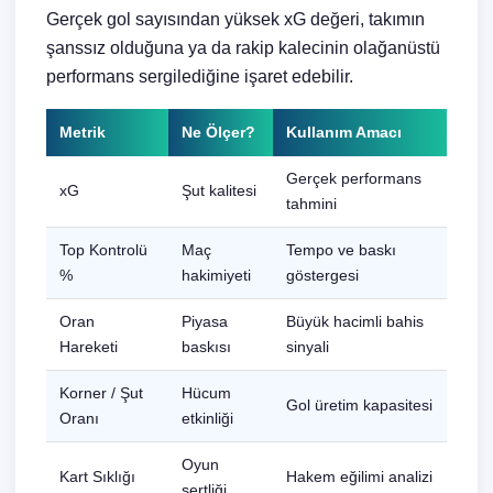
Gerçek gol sayısından yüksek xG değeri, takımın
şanssız olduğuna ya da rakip kalecinin olağanüstü
performans sergilediğine işaret edebilir.
Metrik
Ne Ölçer?
Kullanım Amacı
Gerçek performans
xG
Şut kalitesi
tahmini
Top Kontrolü
Maç
Tempo ve baskı
%
hakimiyeti
göstergesi
Oran
Piyasa
Büyük hacimli bahis
Hareketi
baskısı
sinyali
Korner / Şut
Hücum
Gol üretim kapasitesi
Oranı
etkinliği
Oyun
Kart Sıklığı
Hakem eğilimi analizi
sertliği