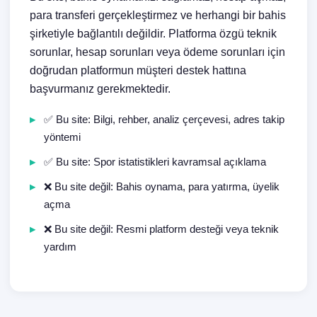
para transferi gerçekleştirmez ve herhangi bir bahis
şirketiyle bağlantılı değildir. Platforma özgü teknik
sorunlar, hesap sorunları veya ödeme sorunları için
doğrudan platformun müşteri destek hattına
başvurmanız gerekmektedir.
✅ Bu site: Bilgi, rehber, analiz çerçevesi, adres takip
yöntemi
✅ Bu site: Spor istatistikleri kavramsal açıklama
❌ Bu site değil: Bahis oynama, para yatırma, üyelik
açma
❌ Bu site değil: Resmi platform desteği veya teknik
yardım