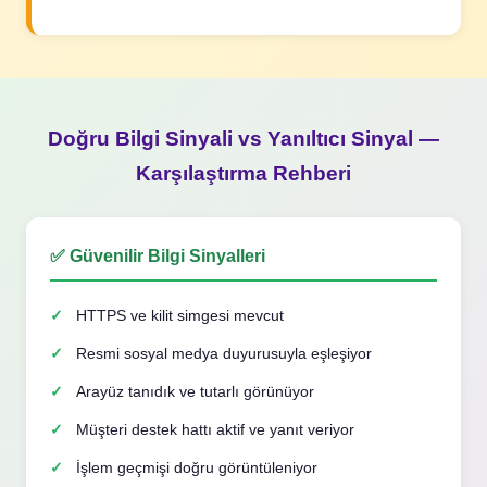
Doğru Bilgi Sinyali vs Yanıltıcı Sinyal —
Karşılaştırma Rehberi
✅ Güvenilir Bilgi Sinyalleri
HTTPS ve kilit simgesi mevcut
Resmi sosyal medya duyurusuyla eşleşiyor
Arayüz tanıdık ve tutarlı görünüyor
Müşteri destek hattı aktif ve yanıt veriyor
İşlem geçmişi doğru görüntüleniyor