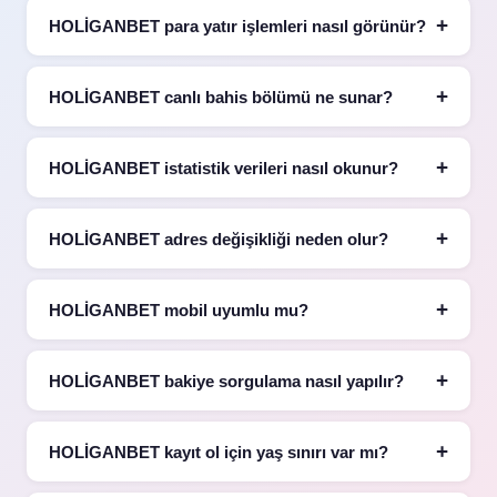
+
HOLİGANBET para yatır işlemleri nasıl görünür?
+
HOLİGANBET canlı bahis bölümü ne sunar?
+
HOLİGANBET istatistik verileri nasıl okunur?
+
HOLİGANBET adres değişikliği neden olur?
+
HOLİGANBET mobil uyumlu mu?
+
HOLİGANBET bakiye sorgulama nasıl yapılır?
+
HOLİGANBET kayıt ol için yaş sınırı var mı?