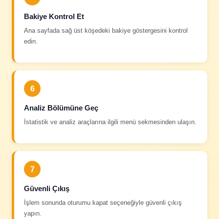
Bakiye Kontrol Et
Ana sayfada sağ üst köşedeki bakiye göstergesini kontrol
edin.
6
Analiz Bölümüne Geç
İstatistik ve analiz araçlarına ilgili menü sekmesinden ulaşın.
7
Güvenli Çıkış
İşlem sonunda oturumu kapat seçeneğiyle güvenli çıkış
yapın.