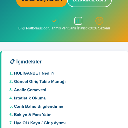
2026 Analiz Özeti
26
Bilgi Platformu
Doğrulanmış Veri
Canlı İstatistik
2026 Sezonu
📋 İçindekiler
HOLİGANBET Nedir?
Güncel Giriş Takip Mantığı
Analiz Çerçevesi
İstatistik Okuma
Canlı Bahis Bilgilendirme
Bakiye & Para Yatır
Üye Ol / Kayıt / Giriş Ayrımı