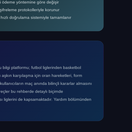
ri ödeme yöntemine göre değişir
 şifreleme protokolleriyle korunur
i hızlı doğrulama sistemiyle tamamlanır
u bilgi platformu; futbol liglerinden basketbol
 aşkın karşılaşma için oran hareketleri, form
, kullanıcıların maç anında bilinçli kararlar almasını
üreçler bu rehberde detaylı biçimde
ıtası liglerini de kapsamaktadır. Yardım bölümünden