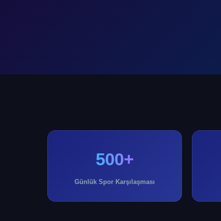
500+
Günlük Spor Karşılaşması