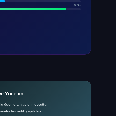
89%
ye Yönetimi
oklu ödeme altyapısı mevcuttur
elinden anlık yapılabilir