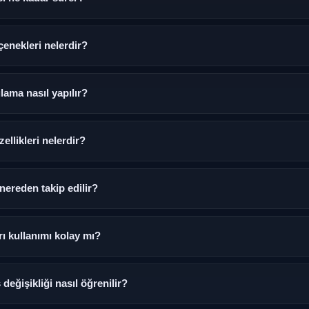
dakika içinde tamamlanmaktadır. Kimlik doğrulama adımı ek süre gerektir
enekleri nelerdir?
ka havalesi, kredi kartı ve e-cüzdan dahil çoklu ödeme yöntemi sunulmak
ma nasıl yapılır?
lerinize anlık ulaşabilirsiniz. Bakiye geçmişi ve işlem detayları da bu b
llikleri nelerdir?
fazla spor dalında anlık oranlar ve maç içi istatistikler sunulmaktadır.
ereden takip edilir?
lümünden anlık veriler izlenebilir. Futbol, basketbol ve tenis başta olmak 
 kullanımı kolay mı?
üzüyle kolayca kullanılabilir. Rehber bölümünde adım adım kullanım kıla
ğişikliği nasıl öğrenilir?