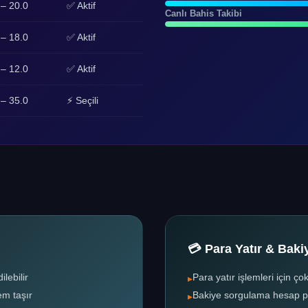
 – 20.0
✅ Aktif
Canlı Bahis Takibi
 – 18.0
✅ Aktif
 – 12.0
✅ Aktif
 – 35.0
⚡ Seçili
💳 Para Yatır & Baki
lebilir
Para yatır işlemleri için ç
em taşır
Bakiye sorgulama hesap pan