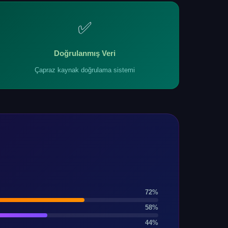
✅
Doğrulanmış Veri
Çapraz kaynak doğrulama sistemi
72%
58%
44%