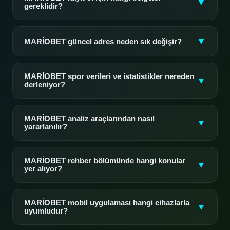
▼
gereklidir?
ayarları menüsündeki finans bölümünden ulaşılabilir.
Kimlik doğrulama için nüfus cüzdanı veya pasaport
görseli, adres doğrulama için ise son 3 aya ait fatura ya
▼
MARİOBET güncel adres neden sık değişir?
da banka ekstresi talep edilmektedir.
Ülkemizde uygulanan internet düzenlemeleri
kapsamında bahis platformlarına yönelik erişim
MARİOBET spor verileri ve istatistikler nereden
▼
derleniyor?
engellemeleri nedeniyle adresler periyodik olarak
güncellenmektedir. Bu durum sektörün genel bir
Sportradar, Opta ve Betradar gibi uluslararası veri
özelliğidir.
sağlayıcılardan beslenen platform, 500'ü aşkın lig ve
MARİOBET analiz araçlarından nasıl
▼
yararlanılır?
turnuvaya ait anlık istatistik sunmaktadır.
Platform içi analiz panelinden takım karşılaştırmaları,
oran hareketleri ve form grafikleri incelenebilir. Filtre
MARİOBET rehber bölümünde hangi konular
▼
yer alıyor?
seçenekleriyle spor dalı, lig ve tarih bazlı analiz
yapılabilmektedir.
Rehber bölümünde hesap oluşturma, para yatır/çek
işlemleri, bonus kullanımı, canlı bahis stratejileri ve
MARİOBET mobil uygulaması hangi cihazlarla
▼
uyumludur?
güvenlik ayarları hakkında kapsamlı bilgiler yer
almaktadır.