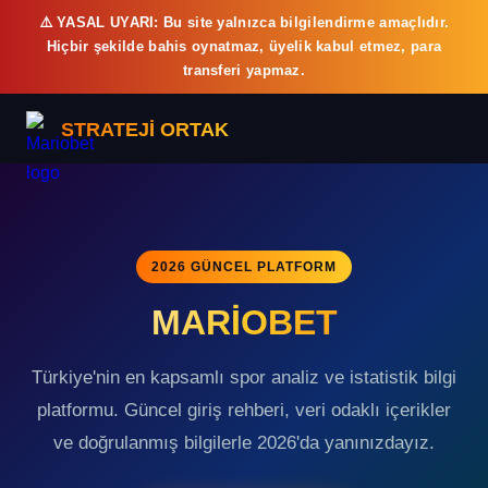
⚠️ YASAL UYARI: Bu site yalnızca bilgilendirme amaçlıdır.
Hiçbir şekilde bahis oynatmaz, üyelik kabul etmez, para
transferi yapmaz.
STRATEJİ ORTAK
2026 GÜNCEL PLATFORM
MARİOBET
Türkiye'nin en kapsamlı spor analiz ve istatistik bilgi
platformu. Güncel giriş rehberi, veri odaklı içerikler
ve doğrulanmış bilgilerle 2026'da yanınızdayız.