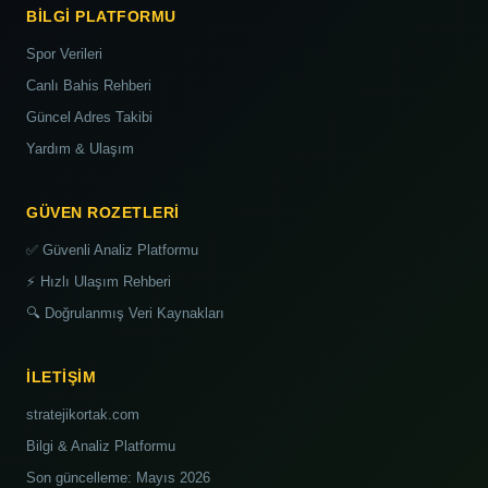
BILGI PLATFORMU
Spor Verileri
Canlı Bahis Rehberi
Güncel Adres Takibi
Yardım & Ulaşım
GÜVEN ROZETLERI
✅ Güvenli Analiz Platformu
⚡ Hızlı Ulaşım Rehberi
🔍 Doğrulanmış Veri Kaynakları
İLETIŞIM
stratejikortak.com
Bilgi & Analiz Platformu
Son güncelleme: Mayıs 2026