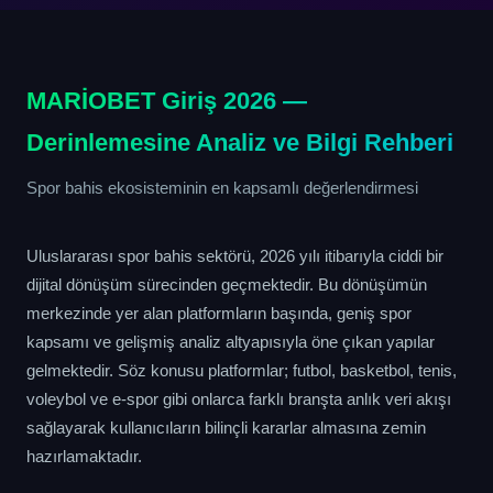
MARİOBET Giriş 2026 —
Derinlemesine Analiz ve Bilgi Rehberi
Spor bahis ekosisteminin en kapsamlı değerlendirmesi
Uluslararası spor bahis sektörü, 2026 yılı itibarıyla ciddi bir
dijital dönüşüm sürecinden geçmektedir. Bu dönüşümün
merkezinde yer alan platformların başında, geniş spor
kapsamı ve gelişmiş analiz altyapısıyla öne çıkan yapılar
gelmektedir. Söz konusu platformlar; futbol, basketbol, tenis,
voleybol ve e-spor gibi onlarca farklı branşta anlık veri akışı
sağlayarak kullanıcıların bilinçli kararlar almasına zemin
hazırlamaktadır.