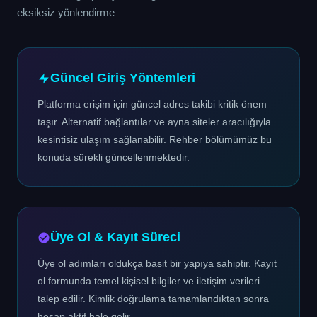
eksiksiz yönlendirme
Güncel Giriş Yöntemleri
Platforma erişim için güncel adres takibi kritik önem
taşır. Alternatif bağlantılar ve ayna siteler aracılığıyla
kesintisiz ulaşım sağlanabilir. Rehber bölümümüz bu
konuda sürekli güncellenmektedir.
Üye Ol & Kayıt Süreci
Üye ol adımları oldukça basit bir yapıya sahiptir. Kayıt
ol formunda temel kişisel bilgiler ve iletişim verileri
talep edilir. Kimlik doğrulama tamamlandıktan sonra
hesap aktif hale gelir.