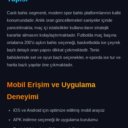
Canlı bahis segmenti, modern spor bahis platformlarının kalbi
konumundadır. Anlık oran güncellemeleri saniyeler içinde
yansıtılmakta; maç içi istatistikler kullanıcıların stratejik
kararlar almasını kolaylaştırmaktadır. Futbolda maç başına
ortalama 200'ü aşkın bahis seçeneği, basketbolda ise çeyrek
bazlı detaylı oran yapısı dikkat çekmektedir. Tenis
bahislerinde set ve oyun bazlı seçenekler, e-sporda ise tur ve
harita bazlı yapılar öne çıkmaktadır.
Mobil Erişim ve Uygulama
Deneyimi
iOS ve Android için optimize edilmiş mobil arayüz
APK indirme seçeneği ile uygulama kurulumu