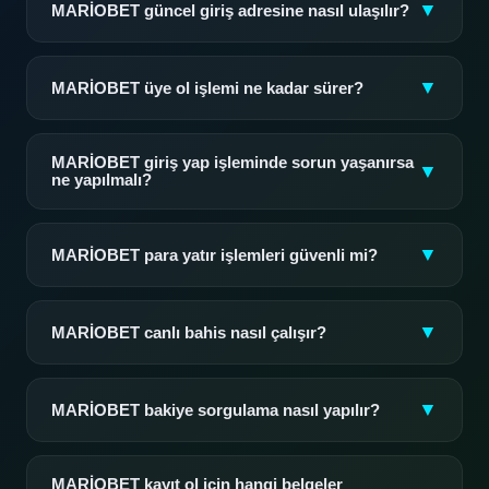
sunan köklü bir dijital platform olup futbol, basketbol,
▼
MARİOBET güncel giriş adresine nasıl ulaşılır?
tenis ve e-spor başta olmak üzere 30'dan fazla branşı
Güncel adrese güvenilir rehber platformları, sosyal
kapsamaktadır.
medya kanalları veya müşteri hizmetleri aracılığıyla
▼
MARİOBET üye ol işlemi ne kadar sürer?
ulaşılabilir. Bu bilgi platformu güncel giriş bilgilerini
Kayıt ol formu doldurulduktan sonra e-posta
düzenli olarak paylaşmaktadır.
doğrulaması ile birlikte hesap 2–5 dakika içinde aktif
MARİOBET giriş yap işleminde sorun yaşanırsa
▼
ne yapılmalı?
hale gelmektedir. Kimlik doğrulama süreci 24 saate
kadar uzayabilir.
Tarayıcı önbelleği temizlenmeli, farklı bir tarayıcı
denenmeli ve güncel adres kontrol edilmelidir. Sorun
▼
MARİOBET para yatır işlemleri güvenli mi?
devam ederse 7/24 canlı destek hattına başvurulabilir.
256-bit SSL şifreleme ve PCI DSS uyumlu ödeme
altyapısı sayesinde tüm finansal işlemler güvenli
▼
MARİOBET canlı bahis nasıl çalışır?
ortamda gerçekleştirilmektedir. Banka havalesi, e-
Devam eden maçlara anlık olarak bahis yapılabilmekte;
cüzdan ve kripto para seçenekleri mevcuttur.
oranlar her birkaç saniyede bir güncellenmektedir. Canlı
▼
MARİOBET bakiye sorgulama nasıl yapılır?
istatistikler ve görsel skor takibi aynı ekranda
Hesap panelinin sağ üst köşesinde anlık bakiye
sunulmaktadır.
görüntülenmektedir. Detaylı işlem geçmişine ise hesap
MARİOBET kayıt ol için hangi belgeler