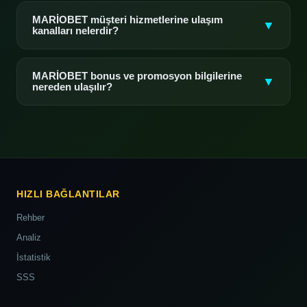
iOS 13 ve üzeri iPhone/iPad modelleri ile Android 8.0 ve
üzeri cihazlarla tam uyumlu çalışmaktadır. APK dosyası
MARİOBET müşteri hizmetlerine ulaşım
▼
kanalları nelerdir?
resmi kanaldan indirilebilmektedir.
7/24 canlı sohbet, e-posta desteği ve Telegram kanalı
üzerinden müşteri hizmetlerine ulaşım
MARİOBET bonus ve promosyon bilgilerine
▼
nereden ulaşılır?
sağlanabilmektedir. Ortalama yanıt süresi canlı
sohbette 2 dakikanın altındadır.
Promosyonlar sekmesinde hoşgeldin bonusu, kayıp
bonusu, yatırım bonusu ve freespin kampanyaları
detaylı çevrim koşullarıyla birlikte listelenmektedir.
Kampanyalar haftalık güncellenmektedir.
HIZLI BAĞLANTILAR
Rehber
Analiz
İstatistik
SSS