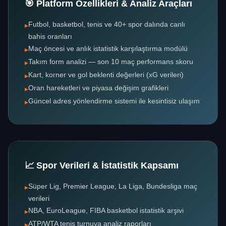
🎯 Platform Özellikleri & Analiz Araçları
Futbol, basketbol, tenis ve 40+ spor dalında canlı
bahis oranları
Maç öncesi ve anlık istatistik karşılaştırma modülü
Takım form analizi — son 10 maç performans skoru
Kart, korner ve gol beklenti değerleri (xG verileri)
Oran hareketleri ve piyasa değişim grafikleri
Güncel adres yönlendirme sistemi ile kesintisiz ulaşım
📈 Spor Verileri & İstatistik Kapsamı
Süper Lig, Premier League, La Liga, Bundesliga maç
verileri
NBA, EuroLeague, FIBA basketbol istatistik arşivi
ATP/WTA tenis turnuva analiz raporları