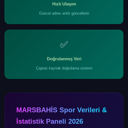
Hızlı Ulaşım
Güncel adres anlık güncellenir
✅
Doğrulanmış Veri
Çapraz kaynak doğrulama sistemi
MARSBAHİS Spor Verileri &
İstatistik Paneli 2026