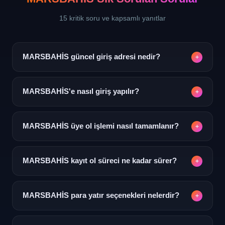
15 kritik soru ve kapsamlı yanıtlar
MARSBAHİS güncel giriş adresi nedir?
+
Güncel adres bilgisine bu bilgi platformu üzerinden anlık
olarak ulaşabilirsiniz. Adres değişikliklerinde yönlendirme
MARSBAHİS'e nasıl giriş yapılır?
+
sistemi otomatik devreye girer.
Güncel adres üzerinden giriş yap butonunu kullanarak
hesabınıza erişebilirsiniz. Doğru URL kullanımı kesintisiz
MARSBAHİS üye ol işlemi nasıl tamamlanır?
+
bağlantı için önemlidir.
Üye ol formunu doldurarak kayıt sürecini
başlatabilirsiniz. Doğrulama adımları tamamlandıktan
MARSBAHİS kayıt ol süreci ne kadar sürer?
+
sonra hesabınız aktif hale gelir.
Kayıt ol işlemi ortalama 2-3 dakika içinde
tamamlanmaktadır. Kimlik doğrulama adımı ek süre
MARSBAHİS para yatır seçenekleri nelerdir?
+
gerektirebilir.
Para yatır işlemleri için banka havalesi, kredi kartı ve e-