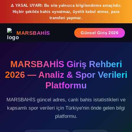
⚠️ YASAL UYARI: Bu site yalnızca bilgilendirme amaçlıdır.
Hiçbir şekilde bahis oynatmaz, üyelik kabul etmez, para
transferi yapmaz.
MARSBAHİS
Güncel Giriş 2026
MARSBAHİS Giriş Rehberi
2026 — Analiz & Spor Verileri
Platformu
MARSBAHİS güncel adres, canlı bahis istatistikleri ve
kapsamlı spor verileri için Türkiye'nin önde gelen bilgi
platformu.