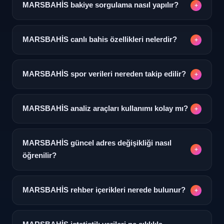
cüzdan dahil çoklu ödeme yöntemi sunulmaktadır.
MARSBAHİS bakiye sorgulama nasıl yapılır?
+
Hesap panelinden bakiye bilgilerinize anlık
ulaşabilirsiniz. Bakiye geçmişi ve işlem detayları da bu
MARSBAHİS canlı bahis özellikleri nelerdir?
+
bölümde görüntülenir.
Canlı bahis bölümünde 40'tan fazla spor dalında anlık
oranlar ve maç içi istatistikler sunulmaktadır. Oran
MARSBAHİS spor verileri nereden takip edilir?
+
güncellemeleri saniyeler içinde yansıtılır.
Spor verileri ve istatistik bölümünden anlık veriler
izlenebilir. Futbol, basketbol ve tenis başta olmak üzere
MARSBAHİS analiz araçları kullanımı kolay mı?
+
tüm dallar kapsanmaktadır.
Analiz araçları sezgisel arayüzüyle kolayca kullanılabilir.
Rehber bölümünde adım adım kullanım kılavuzları
MARSBAHİS güncel adres değişikliği nasıl
+
mevcuttur.
öğrenilir?
Bu bilgi platformunu düzenli takip ederek güncel adres
bilgisine her zaman ulaşabilirsiniz. Bildirim sistemi de
MARSBAHİS rehber içerikleri nerede bulunur?
+
mevcuttur.
Rehber bölümünde tüm kullanım kılavuzları, giriş yap
adımları ve platform özellikleri detaylı şekilde