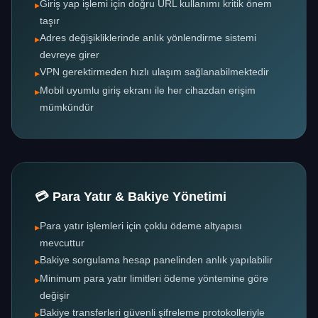
Giriş yap işlemi için doğru URL kullanımı kritik önem
taşır
Adres değişikliklerinde anlık yönlendirme sistemi
devreye girer
VPN gerektirmeden hızlı ulaşım sağlanabilmektedir
Mobil uyumlu giriş ekranı ile her cihazdan erişim
mümkündür
💳 Para Yatır & Bakiye Yönetimi
Para yatır işlemleri için çoklu ödeme altyapısı
mevcuttur
Bakiye sorgulama hesap panelinden anlık yapılabilir
Minimum para yatır limitleri ödeme yöntemine göre
değişir
Bakiye transferleri güvenli şifreleme protokolleriyle