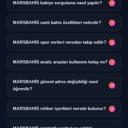
cüzdan dahil çoklu ödeme yöntemi sunulmaktadır.
MARSBAHİS bakiye sorgulama nasıl yapılır?
+
Hesap panelinden bakiye bilgilerinize anlık
ulaşabilirsiniz. Bakiye geçmişi ve işlem detayları da bu
MARSBAHİS canlı bahis özellikleri nelerdir?
+
bölümde görüntülenir.
Canlı bahis bölümünde 40'tan fazla spor dalında anlık
oranlar ve maç içi istatistikler sunulmaktadır. Oran
MARSBAHİS spor verileri nereden takip edilir?
+
güncellemeleri saniyeler içinde yansıtılır.
Spor verileri ve istatistik bölümünden anlık veriler
izlenebilir. Futbol, basketbol ve tenis başta olmak üzere
MARSBAHİS analiz araçları kullanımı kolay mı?
+
tüm dallar kapsanmaktadır.
Analiz araçları sezgisel arayüzüyle kolayca kullanılabilir.
Rehber bölümünde adım adım kullanım kılavuzları
MARSBAHİS güncel adres değişikliği nasıl
+
mevcuttur.
öğrenilir?
Bu bilgi platformunu düzenli takip ederek güncel adres
bilgisine her zaman ulaşabilirsiniz. Bildirim sistemi de
MARSBAHİS rehber içerikleri nerede bulunur?
+
mevcuttur.
Rehber bölümünde tüm kullanım kılavuzları, giriş yap
adımları ve platform özellikleri detaylı şekilde