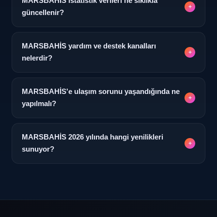
MARSBAHİS istatistik verileri ne sıklıkla
+
açıklanmaktadır.
güncellenir?
İstatistik verileri anlık güncellenmektedir. Doğrulanmış
veri kaynakları kullanılarak yüksek doğruluk oranı
MARSBAHİS yardım ve destek kanalları
+
sağlanmaktadır.
nelerdir?
Yardım bölümünden canlı destek, e-posta ve SSS
kanallarına ulaşım sağlanabilmektedir. 7/24 destek
MARSBAHİS'e ulaşım sorunu yaşandığında ne
+
hizmeti mevcuttur.
yapılmalı?
Ulaşım sorunu yaşandığında öncelikle güncel adres
bölümü kontrol edilmeli, ardından yardım kanallarına
MARSBAHİS 2026 yılında hangi yenilikleri
+
başvurulmalıdır.
sunuyor?
2026 yılında geliştirilmiş analiz araçları, genişletilmiş
spor verileri ve yenilenen canlı bahis arayüzü kullanıcı
deneyimini üst seviyeye taşımaktadır.