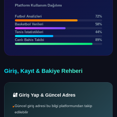
Platform Kullanım Dağılımı
Futbol Analizleri
72%
Basketbol Verileri
58%
Tenis İstatistikleri
44%
Canlı Bahis Takibi
89%
Giriş, Kayıt & Bakiye Rehberi
🔐 Giriş Yap & Güncel Adres
Güncel giriş adresi bu bilgi platformundan takip
edilebilir