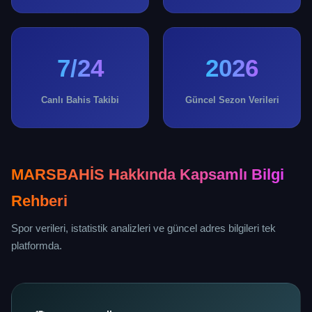
7/24
2026
Canlı Bahis Takibi
Güncel Sezon Verileri
MARSBAHİS Hakkında Kapsamlı Bilgi
Rehberi
Spor verileri, istatistik analizleri ve güncel adres bilgileri tek
platformda.