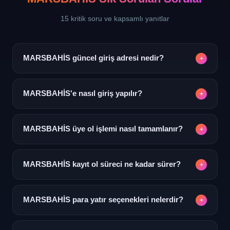
15 kritik soru ve kapsamlı yanıtlar
MARSBAHİS güncel giriş adresi nedir?
+
Güncel adres bilgisine bu bilgi platformu üzerinden anlık
olarak ulaşabilirsiniz. Adres değişikliklerinde yönlendirme
MARSBAHİS'e nasıl giriş yapılır?
+
sistemi otomatik devreye girer.
Güncel adres üzerinden giriş yap butonunu kullanarak
hesabınıza erişebilirsiniz. Doğru URL kullanımı kesintisiz
MARSBAHİS üye ol işlemi nasıl tamamlanır?
+
bağlantı için önemlidir.
Üye ol formunu doldurarak kayıt sürecini
başlatabilirsiniz. Doğrulama adımları tamamlandıktan
MARSBAHİS kayıt ol süreci ne kadar sürer?
+
sonra hesabınız aktif hale gelir.
Kayıt ol işlemi ortalama 2-3 dakika içinde
tamamlanmaktadır. Kimlik doğrulama adımı ek süre
MARSBAHİS para yatır seçenekleri nelerdir?
+
gerektirebilir.
Para yatır işlemleri için banka havalesi, kredi kartı ve e-