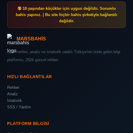
🔞 18 yaşından küçükler için uygun değildir. Sorumlu
bahis yapınız. | Bu site hiçbir bahis şirketiyle bağlantılı
değildir.
MARSBAHİS
Spor verileri, analiz ve istatistik odaklı Türkiye'nin önde gelen bilgi
platformu. 2026 güncel rehber.
HIZLI BAĞLANTILAR
Rehber
Analiz
İstatistik
SSS / Yardım
PLATFORM BILGISI