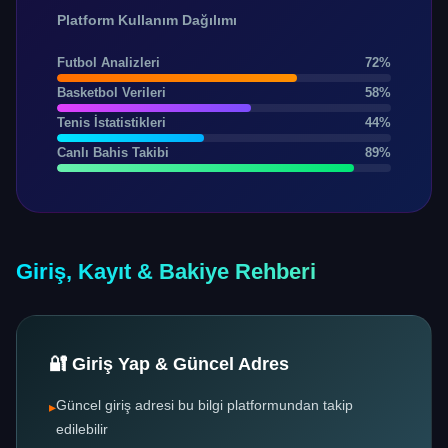
Platform Kullanım Dağılımı
Futbol Analizleri
72%
Basketbol Verileri
58%
Tenis İstatistikleri
44%
Canlı Bahis Takibi
89%
Giriş, Kayıt & Bakiye Rehberi
🔐 Giriş Yap & Güncel Adres
Güncel giriş adresi bu bilgi platformundan takip
edilebilir