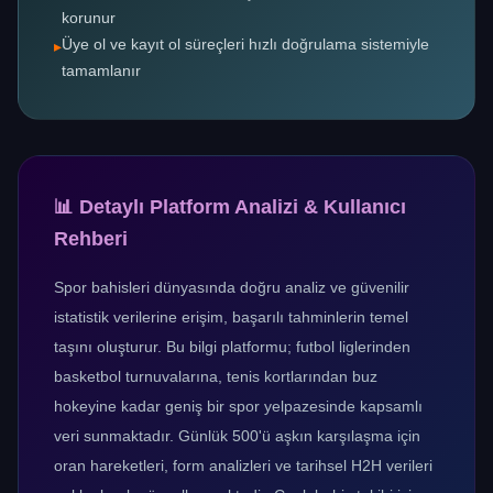
korunur
Üye ol ve kayıt ol süreçleri hızlı doğrulama sistemiyle
tamamlanır
📊 Detaylı Platform Analizi & Kullanıcı
Rehberi
Spor bahisleri dünyasında doğru analiz ve güvenilir
istatistik verilerine erişim, başarılı tahminlerin temel
taşını oluşturur. Bu bilgi platformu; futbol liglerinden
basketbol turnuvalarına, tenis kortlarından buz
hokeyine kadar geniş bir spor yelpazesinde kapsamlı
veri sunmaktadır. Günlük 500'ü aşkın karşılaşma için
oran hareketleri, form analizleri ve tarihsel H2H verileri