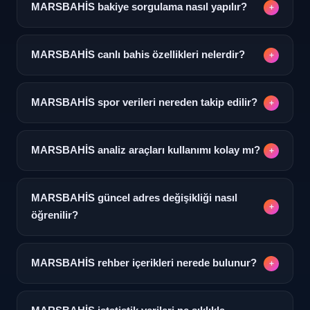
cüzdan dahil çoklu ödeme yöntemi sunulmaktadır.
MARSBAHİS bakiye sorgulama nasıl yapılır?
+
Hesap panelinden bakiye bilgilerinize anlık
ulaşabilirsiniz. Bakiye geçmişi ve işlem detayları da bu
MARSBAHİS canlı bahis özellikleri nelerdir?
+
bölümde görüntülenir.
Canlı bahis bölümünde 40'tan fazla spor dalında anlık
oranlar ve maç içi istatistikler sunulmaktadır. Oran
MARSBAHİS spor verileri nereden takip edilir?
+
güncellemeleri saniyeler içinde yansıtılır.
Spor verileri ve istatistik bölümünden anlık veriler
izlenebilir. Futbol, basketbol ve tenis başta olmak üzere
MARSBAHİS analiz araçları kullanımı kolay mı?
+
tüm dallar kapsanmaktadır.
Analiz araçları sezgisel arayüzüyle kolayca kullanılabilir.
Rehber bölümünde adım adım kullanım kılavuzları
MARSBAHİS güncel adres değişikliği nasıl
+
mevcuttur.
öğrenilir?
Bu bilgi platformunu düzenli takip ederek güncel adres
bilgisine her zaman ulaşabilirsiniz. Bildirim sistemi de
MARSBAHİS rehber içerikleri nerede bulunur?
+
mevcuttur.
Rehber bölümünde tüm kullanım kılavuzları, giriş yap
adımları ve platform özellikleri detaylı şekilde