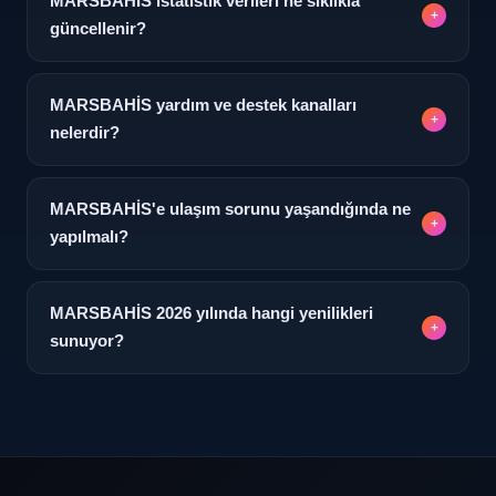
MARSBAHİS istatistik verileri ne sıklıkla
+
açıklanmaktadır.
güncellenir?
İstatistik verileri anlık güncellenmektedir. Doğrulanmış
veri kaynakları kullanılarak yüksek doğruluk oranı
MARSBAHİS yardım ve destek kanalları
+
sağlanmaktadır.
nelerdir?
Yardım bölümünden canlı destek, e-posta ve SSS
kanallarına ulaşım sağlanabilmektedir. 7/24 destek
MARSBAHİS'e ulaşım sorunu yaşandığında ne
+
hizmeti mevcuttur.
yapılmalı?
Ulaşım sorunu yaşandığında öncelikle güncel adres
bölümü kontrol edilmeli, ardından yardım kanallarına
MARSBAHİS 2026 yılında hangi yenilikleri
+
başvurulmalıdır.
sunuyor?
2026 yılında geliştirilmiş analiz araçları, genişletilmiş
spor verileri ve yenilenen canlı bahis arayüzü kullanıcı
deneyimini üst seviyeye taşımaktadır.