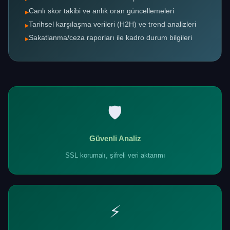
Canlı skor takibi ve anlık oran güncellemeleri
Tarihsel karşılaşma verileri (H2H) ve trend analizleri
Sakatlanma/ceza raporları ile kadro durum bilgileri
🛡️
Güvenli Analiz
SSL korumalı, şifreli veri aktarımı
⚡