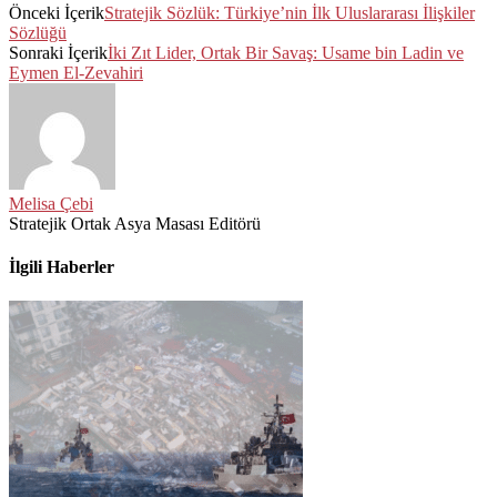
Önceki İçerik
Stratejik Sözlük: Türkiye’nin İlk Uluslararası İlişkiler
Sözlüğü
Sonraki İçerik
İki Zıt Lider, Ortak Bir Savaş: Usame bin Ladin ve
Eymen El-Zevahiri
Melisa Çebi
Stratejik Ortak Asya Masası Editörü
İlgili Haberler