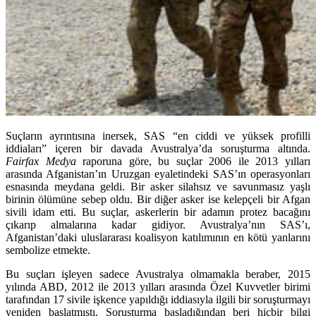
Suçların ayrıntısına inersek, SAS “en ciddi ve yüksek profilli
iddiaları” içeren bir davada Avustralya’da soruşturma altında.
Fairfax Medya
raporuna göre, bu suçlar 2006 ile 2013 yılları
arasında Afganistan’ın Uruzgan eyaletindeki SAS’ın operasyonları
esnasında meydana geldi. Bir asker silahsız ve savunmasız yaşlı
birinin ölümüne sebep oldu. Bir diğer asker ise kelepçeli bir Afgan
sivili idam etti. Bu suçlar, askerlerin bir adamın protez bacağını
çıkarıp almalarına kadar gidiyor. Avustralya’nın SAS’ı,
Afganistan’daki uluslararası koalisyon katılımının en kötü yanlarını
sembolize etmekte.
Bu suçları işleyen sadece Avustralya olmamakla beraber, 2015
yılında ABD, 2012 ile 2013 yılları arasında Özel Kuvvetler birimi
tarafından 17 sivile işkence yapıldığı iddiasıyla ilgili bir soruşturmayı
yeniden başlatmıştı. Soruşturma başladığından beri hiçbir bilgi