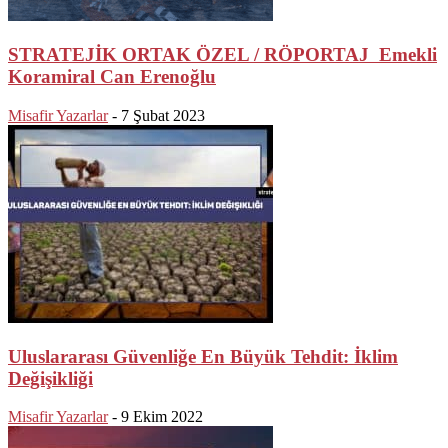
STRATEJİK ORTAK ÖZEL / RÖPORTAJ Emekli
Koramiral Can Erenoğlu
Misafir Yazarlar
-
7 Şubat 2023
Uluslararası Güvenliğe En Büyük Tehdit: İklim
Değişikliği
Misafir Yazarlar
-
9 Ekim 2022