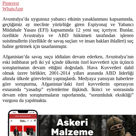
Pinterest
WhatsApp
Avustralya’da uygunsuz yabancı etkinin yasaklanması kapsamında,
geçtiğimiz ay mecliste yürürlüğe giren Espiyonaj ve Yabancı
Müdahale Yasası (EFI) kapsamında 12 yeni suç içeriyor. Bunlar,
özellikle Avustralya ve ABD hükümeti tarafından işlenen
suistimallerin (özellikle de savaş suçları ve insan hakları ihlalleri) suç
haline getirmek için tasarlanmıştır.
Afganistan’da savaş suçu iddiaları devam ederken, Avustralya’nın
eski istihbarat şefi iki yıl içinde ülkenin özel kuvvetleri için üçüncü
soruşturmanın devam ettiğini doğruladı. Hava Kuvvetleri dahil
olmak üzere birlikler, 2001-2014 yılları arasında ABD liderliği
altında ülkede görevlerini yapmışlardı. Medyaya yansıyan haberlere
göre soruşturma, Afganistan’daki özel kuvvetlerin operasyon
esnasında “yasadışı” eylemlerine ilişkindi. İkinci ve sonrasında
devam eden soruşturmaların raporlarında, “sorumluluk eksikliği”
vurgusu da yapılmakta.