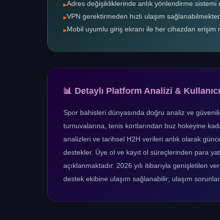
Adres değişikliklerinde anlık yönlendirme sistemi 
VPN gerektirmeden hızlı ulaşım sağlanabilmekted
Mobil uyumlu giriş ekranı ile her cihazdan eriş
📊 Detaylı Platform Analizi & Kullanıc
Spor bahisleri dünyasında doğru analiz ve güvenilir i
turnuvalarına, tenis kortlarından buz hokeyine kad
analizleri ve tarihsel H2H verileri anlık olarak günce
destekler. Üye ol ve kayıt ol süreçlerinden para y
açıklanmaktadır. 2026 yılı itibarıyla genişletilen 
destek ekibine ulaşım sağlanabilir; ulaşım sorunlar