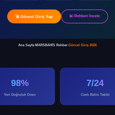
📊 Rehberi İncele
🚀 Güncel Giriş Yap
Ana Sayfa
›
MARSBAHİS Rehber
›
Güncel Giriş 2026
98%
7/24
Veri Doğruluk Oranı
Canlı Bahis Takibi