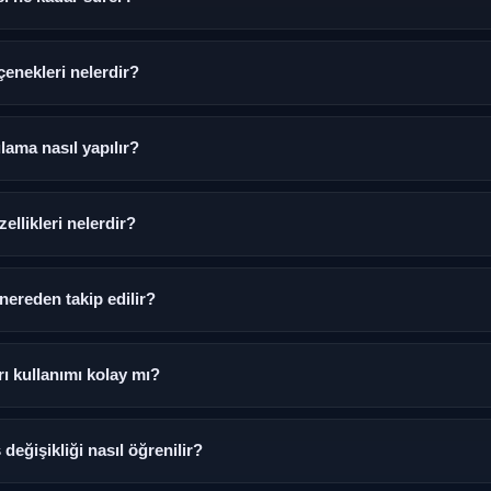
dakika içinde tamamlanmaktadır. Kimlik doğrulama adımı ek süre gerektir
enekleri nelerdir?
ka havalesi, kredi kartı ve e-cüzdan dahil çoklu ödeme yöntemi sunulmak
ma nasıl yapılır?
lerinize anlık ulaşabilirsiniz. Bakiye geçmişi ve işlem detayları da bu b
llikleri nelerdir?
fazla spor dalında anlık oranlar ve maç içi istatistikler sunulmaktadır.
ereden takip edilir?
lümünden anlık veriler izlenebilir. Futbol, basketbol ve tenis başta olmak 
 kullanımı kolay mı?
üzüyle kolayca kullanılabilir. Rehber bölümünde adım adım kullanım kıla
ğişikliği nasıl öğrenilir?