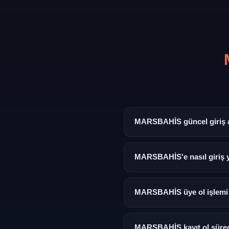
MARSBAHİS güncel giriş a
Güncel adres bilgisine bu bilg
otomatik devreye girer.
MARSBAHİS'e nasıl giriş y
Güncel adres üzerinden giriş 
önemlidir.
MARSBAHİS üye ol işlemi 
Üye ol formunu doldurarak kay
MARSBAHİS kayıt ol sürec