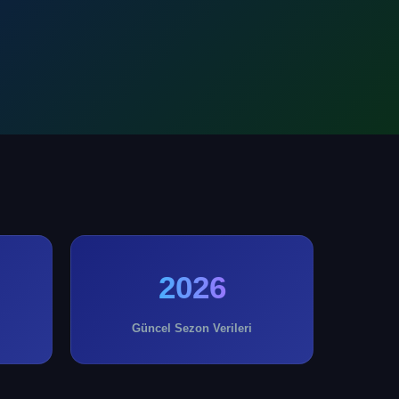
2026
Güncel Sezon Verileri