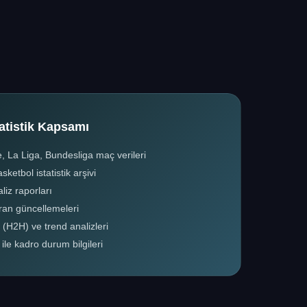
tatistik Kapsamı
 La Liga, Bundesliga maç verileri
etbol istatistik arşivi
iz raporları
oran güncellemeleri
i (H2H) ve trend analizleri
ile kadro durum bilgileri