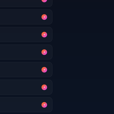
ebilir.
+
tadır.
+
ölümde görüntülenir.
+
 Oran güncellemeleri saniyeler
+
üzere tüm dallar
+
vuzları mevcuttur.
+