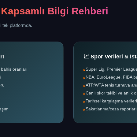
apsamlı Bilgi Rehberi
ri tek platformda.
rı
📈 Spor Verileri & İs
 bahis oranları
Süper Lig, Premier League,
ü
NBA, EuroLeague, FIBA bask
oru
ATP/WTA tenis turnuva anal
Canlı skor takibi ve anlık 
Tarihsel karşılaşma veriler
laşım
Sakatlanma/ceza raporları 