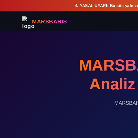
⚠️ YASAL UYARI: Bu site yalnızc
MARSBAHİS
MARSBA
Analiz
MARSBAHİS 