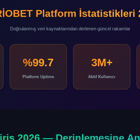
OBET Platform İstatistikleri
Doğrulanmış veri kaynaklarından derlenen güncel rakamlar
%99.7
3M+
Platform Uptime
Aktif Kullanıcı
iş 2026 — Derinlemesine Anal