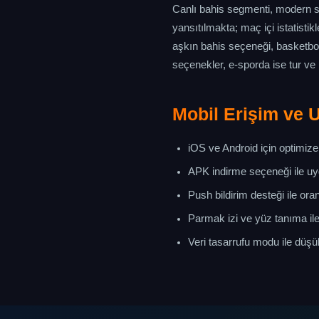
Canlı bahis segmenti, modern sp
yansıtılmakta; maç içi istatisti
aşkın bahis seçeneği, basketbol
seçenekler, e-sporda ise tur ve 
Mobil Erişim ve
iOS ve Android için optimize
APK indirme seçeneği ile u
Push bildirim desteği ile ora
Parmak izi ve yüz tanıma ile 
Veri tasarrufu modu ile düşü