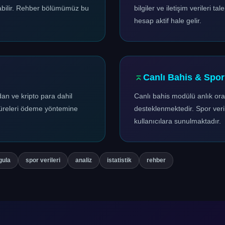
anabilir. Rehber bölümümüz bu
bilgiler ve iletişim verileri 
hesap aktif hale gelir.
Canlı Bahis & Spor 
dan ve kripto para dahil
Canlı bahis modülü anlık oran
 süreleri ödeme yöntemine
desteklenmektedir. Spor veril
kullanıcılara sunulmaktadır.
gula
spor verileri
analiz
istatistik
rehber