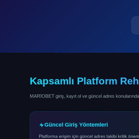
Kapsamlı Platform Rehb
MARİOBET giriş, kayıt ol ve güncel adres konularınd
Güncel Giriş Yöntemleri
Platforma erişim için güncel adres takibi kritik önem 