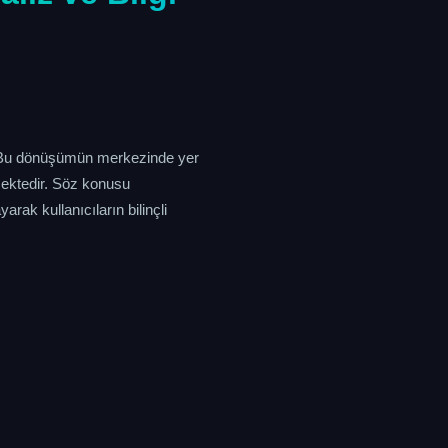
ir. Bu dönüşümün merkezinde yer
mektedir. Söz konusu
arak kullanıcıların bilinçli