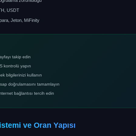
doğrulama zorunluluğu
ETH, USDT
ara, Jeton, MiFinity
yfayı takip edin
S kontrolü yapın
 bilgilerinizi kullanın
hesap doğrulamasını tamamlayın
internet bağlantısı tercih edin
istemi ve Oran Yapısı