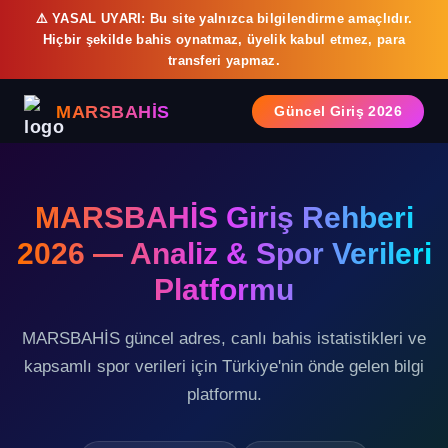
⚠️ YASAL UYARI: Bu site yalnızca bilgilendirme amaçlıdır.
Hiçbir şekilde bahis oynatmaz, üyelik kabul etmez, para
transferi yapmaz.
MARSBAHİS
Güncel Giriş 2026
MARSBAHİS Giriş Rehberi
2026 — Analiz & Spor Verileri
Platformu
MARSBAHİS güncel adres, canlı bahis istatistikleri ve
kapsamlı spor verileri için Türkiye'nin önde gelen bilgi
platformu.