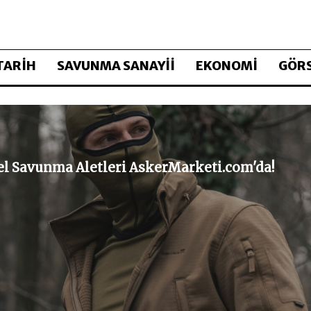
TARİH
SAVUNMA SANAYİİ
EKONOMİ
GÖRS
sel Savunma Aletleri AskerMarketi.com'da!