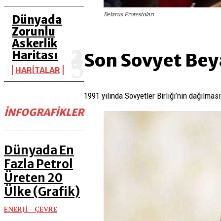
Belarus Protestoları
Dünyada
Zorunlu
Askerlik
Haritası
Son Sovyet Bey
HARİTALAR
1991 yılında Sovyetler Birliği’nin dağılmas
İNFOGRAFIKLER
Dünyada En
Fazla Petrol
Üreten 20
Ülke (Grafik)
ENERJİ - ÇEVRE