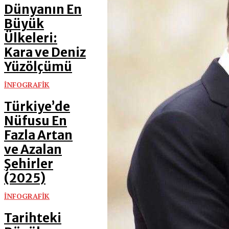
Dünyanın En
Büyük
Ülkeleri:
Kara ve Deniz
Yüzölçümü
İNFOGRAFİK
Türkiye’de
Nüfusu En
Fazla Artan
ve Azalan
Şehirler
(2025)
İNFOGRAFİK
Tarihteki