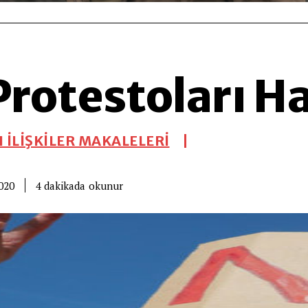
Protestoları 
 İLİŞKİLER MAKALELERİ
okunur
4
dakikada
020