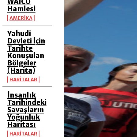
WAICO
Hamlesi
AMERİKA
Yahudi
Devleti İçin
Tarihte
Konuşulan
Bölgeler
(Harita)
HARİTALAR
İnsanlık
Tarihindeki
Savaşların
Yoğunluk
Haritası
HARİTALAR