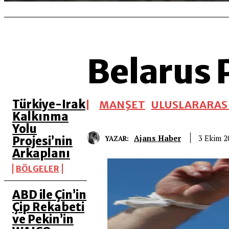
Belarus 
SON 5 YAZI
Türkiye-Irak
MANŞET
ULUSLARARASI
Kalkınma
Yolu
Ajans Haber
3 Ekim 2
YAZAR:
Projesi’nin
Arkaplanı
BÖLGELER
ABD ile Çin’in
Çip Rekabeti
ve Pekin’in