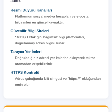
adımdır.
Resmi Duyuru Kanalları
Platformun sosyal medya hesapları ve e-posta
bildirimleri en güncel kaynaktır.
Güvenilir Bilgi Siteleri
Strateji Ortak gibi bağımsız bilgi platformları,
doğrulanmış adres bilgisi sunar.
Tarayıcı Yer İmleri
Doğruladığınız adresi yer imlerine ekleyerek tekrar
aramadan erişebilirsiniz.
HTTPS Kontrolü
Adres çubuğunda kilit simgesi ve "https://" olduğundan
emin olun.