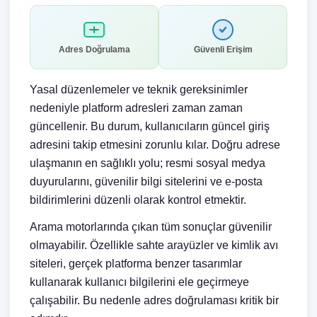
Adres Doğrulama
Güvenli Erişim
Yasal düzenlemeler ve teknik gereksinimler
nedeniyle platform adresleri zaman zaman
güncellenir. Bu durum, kullanıcıların güncel giriş
adresini takip etmesini zorunlu kılar. Doğru adrese
ulaşmanın en sağlıklı yolu; resmi sosyal medya
duyurularını, güvenilir bilgi sitelerini ve e-posta
bildirimlerini düzenli olarak kontrol etmektir.
Arama motorlarında çıkan tüm sonuçlar güvenilir
olmayabilir. Özellikle sahte arayüzler ve kimlik avı
siteleri, gerçek platforma benzer tasarımlar
kullanarak kullanıcı bilgilerini ele geçirmeye
çalışabilir. Bu nedenle adres doğrulaması kritik bir