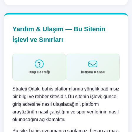
Yardım & Ulaşım — Bu Sitenin
İşlevi ve Sınırları
Bilgi Desteği
İletişim Kanalı
Strateji Ortak, bahis platformlarına yönelik bağımsız
bir bilgi ve rehber sitesidir. Bu sitenin işlevi; güncel
giriş adresine nasıl ulaşılacağını, platform
arayüzünün nasıl çalıştığını ve spor verilerinin nasıl
okunacağını açıklamaktır.
Bu site; bahis oynamanızı sağlamaz, hesap açmaz,