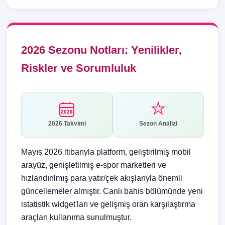
2026 Sezonu Notları: Yenilikler,
Riskler ve Sorumluluk
2026
2026 Takvimi
Sezon Analizi
Mayıs 2026
itibarıyla platform, geliştirilmiş mobil
arayüz, genişletilmiş e-spor marketleri ve
hızlandırılmış para yatır/çek akışlarıyla önemli
güncellemeler almıştır. Canlı bahis bölümünde yeni
istatistik widget'ları ve gelişmiş oran karşılaştırma
araçları kullanıma sunulmuştur.