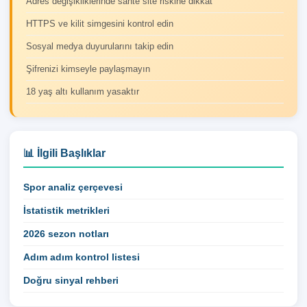
Adres değişikliklerinde sahte site riskine dikkat
HTTPS ve kilit simgesini kontrol edin
Sosyal medya duyurularını takip edin
Şifrenizi kimseyle paylaşmayın
18 yaş altı kullanım yasaktır
📊 İlgili Başlıklar
Spor analiz çerçevesi
İstatistik metrikleri
2026 sezon notları
Adım adım kontrol listesi
Doğru sinyal rehberi