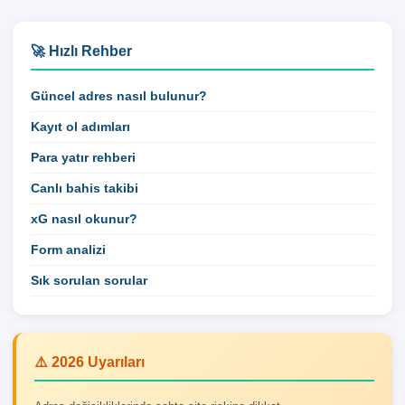
🚀 Hızlı Rehber
Güncel adres nasıl bulunur?
Kayıt ol adımları
Para yatır rehberi
Canlı bahis takibi
xG nasıl okunur?
Form analizi
Sık sorulan sorular
⚠️ 2026 Uyarıları