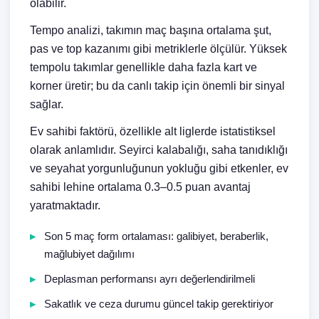
olabilir.
Tempo analizi, takımın maç başına ortalama şut,
pas ve top kazanımı gibi metriklerle ölçülür. Yüksek
tempolu takımlar genellikle daha fazla kart ve
korner üretir; bu da canlı takip için önemli bir sinyal
sağlar.
Ev sahibi faktörü, özellikle alt liglerde istatistiksel
olarak anlamlıdır. Seyirci kalabalığı, saha tanıdıklığı
ve seyahat yorgunluğunun yokluğu gibi etkenler, ev
sahibi lehine ortalama 0.3–0.5 puan avantaj
yaratmaktadır.
Son 5 maç form ortalaması: galibiyet, beraberlik,
mağlubiyet dağılımı
Deplasman performansı ayrı değerlendirilmeli
Sakatlık ve ceza durumu güncel takip gerektiriyor