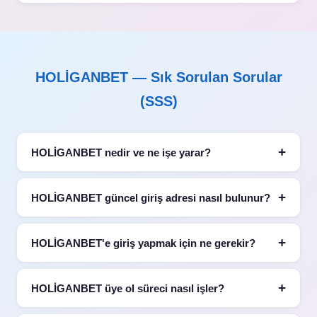
HOLİGANBET — Sık Sorulan Sorular
(SSS)
+
HOLİGANBET nedir ve ne işe yarar?
+
HOLİGANBET güncel giriş adresi nasıl bulunur?
+
HOLİGANBET'e giriş yapmak için ne gerekir?
+
HOLİGANBET üye ol süreci nasıl işler?