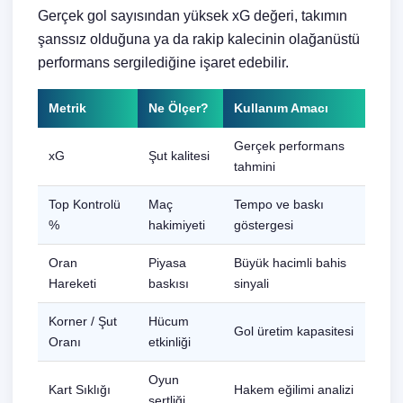
Gerçek gol sayısından yüksek xG değeri, takımın
şanssız olduğuna ya da rakip kalecinin olağanüstü
performans sergilediğine işaret edebilir.
Metrik
Ne Ölçer?
Kullanım Amacı
Gerçek performans
xG
Şut kalitesi
tahmini
Top Kontrolü
Maç
Tempo ve baskı
%
hakimiyeti
göstergesi
Oran
Piyasa
Büyük hacimli bahis
Hareketi
baskısı
sinyali
Korner / Şut
Hücum
Gol üretim kapasitesi
Oranı
etkinliği
Oyun
Kart Sıklığı
Hakem eğilimi analizi
sertliği