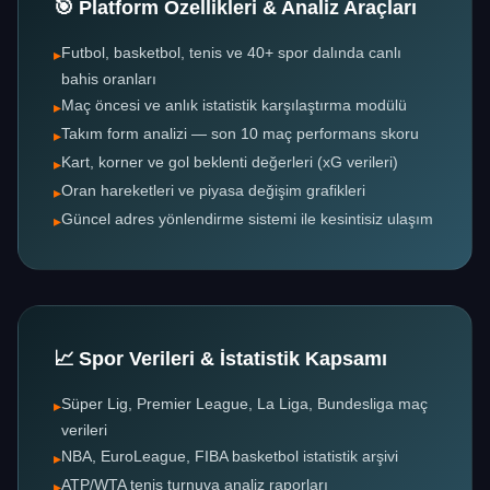
🎯 Platform Özellikleri & Analiz Araçları
Futbol, basketbol, tenis ve 40+ spor dalında canlı
bahis oranları
Maç öncesi ve anlık istatistik karşılaştırma modülü
Takım form analizi — son 10 maç performans skoru
Kart, korner ve gol beklenti değerleri (xG verileri)
Oran hareketleri ve piyasa değişim grafikleri
Güncel adres yönlendirme sistemi ile kesintisiz ulaşım
📈 Spor Verileri & İstatistik Kapsamı
Süper Lig, Premier League, La Liga, Bundesliga maç
verileri
NBA, EuroLeague, FIBA basketbol istatistik arşivi
ATP/WTA tenis turnuva analiz raporları