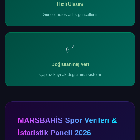
Hızlı Ulaşım
Güncel adres anlık güncellenir
✅
Doğrulanmış Veri
Çapraz kaynak doğrulama sistemi
MARSBAHİS Spor Verileri &
İstatistik Paneli 2026