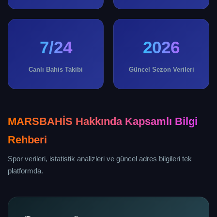
7/24
2026
Canlı Bahis Takibi
Güncel Sezon Verileri
MARSBAHİS Hakkında Kapsamlı Bilgi
Rehberi
Spor verileri, istatistik analizleri ve güncel adres bilgileri tek
platformda.