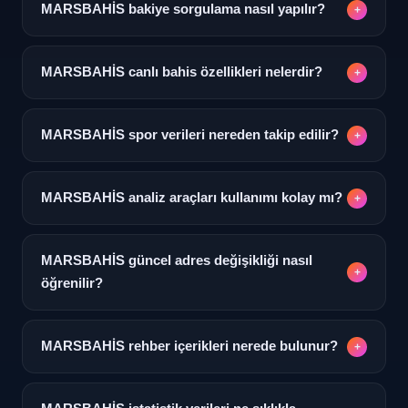
cüzdan dahil çoklu ödeme yöntemi sunulmaktadır.
MARSBAHİS bakiye sorgulama nasıl yapılır?
+
Hesap panelinden bakiye bilgilerinize anlık
ulaşabilirsiniz. Bakiye geçmişi ve işlem detayları da bu
MARSBAHİS canlı bahis özellikleri nelerdir?
+
bölümde görüntülenir.
Canlı bahis bölümünde 40'tan fazla spor dalında anlık
oranlar ve maç içi istatistikler sunulmaktadır. Oran
MARSBAHİS spor verileri nereden takip edilir?
+
güncellemeleri saniyeler içinde yansıtılır.
Spor verileri ve istatistik bölümünden anlık veriler
izlenebilir. Futbol, basketbol ve tenis başta olmak üzere
MARSBAHİS analiz araçları kullanımı kolay mı?
+
tüm dallar kapsanmaktadır.
Analiz araçları sezgisel arayüzüyle kolayca kullanılabilir.
Rehber bölümünde adım adım kullanım kılavuzları
MARSBAHİS güncel adres değişikliği nasıl
+
mevcuttur.
öğrenilir?
Bu bilgi platformunu düzenli takip ederek güncel adres
bilgisine her zaman ulaşabilirsiniz. Bildirim sistemi de
MARSBAHİS rehber içerikleri nerede bulunur?
+
mevcuttur.
Rehber bölümünde tüm kullanım kılavuzları, giriş yap
adımları ve platform özellikleri detaylı şekilde