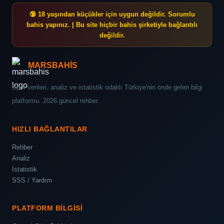
🔞 18 yaşından küçükler için uygun değildir. Sorumlu
bahis yapınız. | Bu site hiçbir bahis şirketiyle bağlantılı
değildir.
MARSBAHİS
Spor verileri, analiz ve istatistik odaklı Türkiye'nin önde gelen bilgi
platformu. 2026 güncel rehber.
HIZLI BAĞLANTILAR
Rehber
Analiz
İstatistik
SSS / Yardım
PLATFORM BILGISI