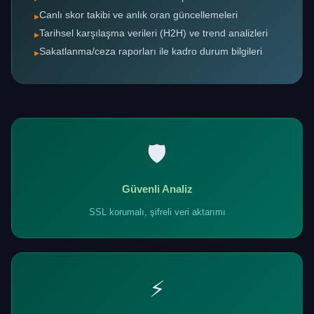
Canlı skor takibi ve anlık oran güncellemeleri
Tarihsel karşılaşma verileri (H2H) ve trend analizleri
Sakatlanma/ceza raporları ile kadro durum bilgileri
🛡️
Güvenli Analiz
SSL korumalı, şifreli veri aktarımı
⚡