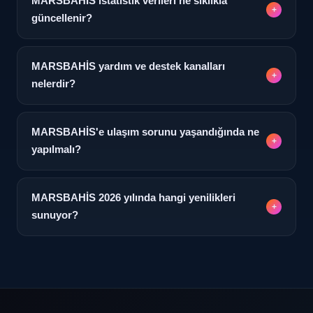
MARSBAHİS istatistik verileri ne sıklıkla
+
açıklanmaktadır.
güncellenir?
İstatistik verileri anlık güncellenmektedir. Doğrulanmış
veri kaynakları kullanılarak yüksek doğruluk oranı
MARSBAHİS yardım ve destek kanalları
+
sağlanmaktadır.
nelerdir?
Yardım bölümünden canlı destek, e-posta ve SSS
kanallarına ulaşım sağlanabilmektedir. 7/24 destek
MARSBAHİS'e ulaşım sorunu yaşandığında ne
+
hizmeti mevcuttur.
yapılmalı?
Ulaşım sorunu yaşandığında öncelikle güncel adres
bölümü kontrol edilmeli, ardından yardım kanallarına
MARSBAHİS 2026 yılında hangi yenilikleri
+
başvurulmalıdır.
sunuyor?
2026 yılında geliştirilmiş analiz araçları, genişletilmiş
spor verileri ve yenilenen canlı bahis arayüzü kullanıcı
deneyimini üst seviyeye taşımaktadır.