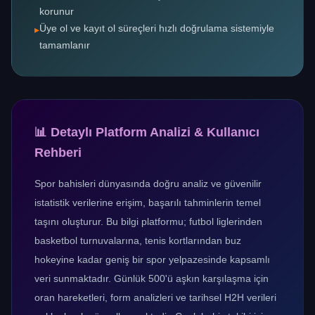
korunur
Üye ol ve kayıt ol süreçleri hızlı doğrulama sistemiyle
tamamlanır
📊 Detaylı Platform Analizi & Kullanıcı
Rehberi
Spor bahisleri dünyasında doğru analiz ve güvenilir
istatistik verilerine erişim, başarılı tahminlerin temel
taşını oluşturur. Bu bilgi platformu; futbol liglerinden
basketbol turnuvalarına, tenis kortlarından buz
hokeyine kadar geniş bir spor yelpazesinde kapsamlı
veri sunmaktadır. Günlük 500'ü aşkın karşılaşma için
oran hareketleri, form analizleri ve tarihsel H2H verileri