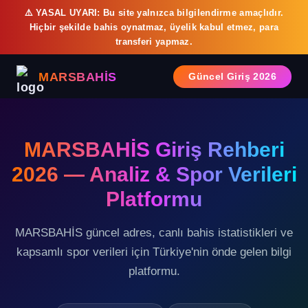
⚠️ YASAL UYARI: Bu site yalnızca bilgilendirme amaçlıdır.
Hiçbir şekilde bahis oynatmaz, üyelik kabul etmez, para
transferi yapmaz.
MARSBAHİS
Güncel Giriş 2026
MARSBAHİS Giriş Rehberi
2026 — Analiz & Spor Verileri
Platformu
MARSBAHİS güncel adres, canlı bahis istatistikleri ve
kapsamlı spor verileri için Türkiye'nin önde gelen bilgi
platformu.