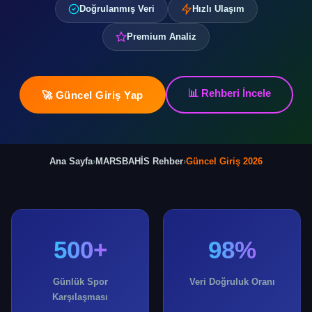
Doğrulanmış Veri
Hızlı Ulaşım
Premium Analiz
📊 Rehberi İncele
🚀 Güncel Giriş Yap
Ana Sayfa
›
MARSBAHİS Rehber
›
Güncel Giriş 2026
500+
98%
Günlük Spor
Veri Doğruluk Oranı
Karşılaşması