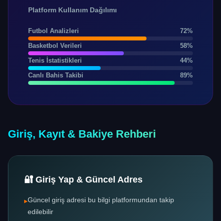
Platform Kullanım Dağılımı
Futbol Analizleri
72%
Basketbol Verileri
58%
Tenis İstatistikleri
44%
Canlı Bahis Takibi
89%
Giriş, Kayıt & Bakiye Rehberi
🔐 Giriş Yap & Güncel Adres
Güncel giriş adresi bu bilgi platformundan takip
edilebilir