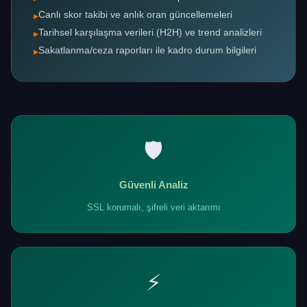
Canlı skor takibi ve anlık oran güncellemeleri
Tarihsel karşılaşma verileri (H2H) ve trend analizleri
Sakatlanma/ceza raporları ile kadro durum bilgileri
🛡️
Güvenli Analiz
SSL korumalı, şifreli veri aktarımı
⚡