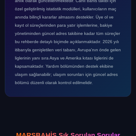
anlık olarak güncellenmektedir. Canlı bahis takibi için
özel geliştirilmiş istatistik modülleri, kullanıcıların maç
anında bilinçli kararlar almasını destekler. Üye ol ve
kayıt ol süreçlerinden para yatır işlemlerine, bakiye
yönetiminden güncel adres takibine kadar tüm süreçler
bu rehberde detaylı biçimde açıklanmaktadır. 2026 yılı
itibarıyla genişletilen veri tabanı, Avrupa'nın önde gelen
liglerinin yanı sıra Asya ve Amerika kıtası liglerini de
kapsamaktadır. Yardım bölümünden destek ekibine
ulaşım sağlanabilir; ulaşım sorunları için güncel adres
bölümü düzenli olarak kontrol edilmelidir.
MARSBAHİS Sık Sorulan Sorular