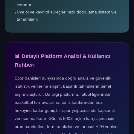
korunur
Üye ol ve kayıt ol süreçleri hızlı doğrulama sistemiyle
tamamlanır
📊 Detaylı Platform Analizi & Kullanıcı
Rehberi
Spor bahisleri dünyasında doğru analiz ve güvenilir
istatistik verilerine erişim, başarılı tahminlerin temel
taşını oluşturur. Bu bilgi platformu; futbol liglerinden
basketbol turnuvalarına, tenis kortlarından buz
hokeyine kadar geniş bir spor yelpazesinde kapsamlı
veri sunmaktadır. Günlük 500'ü aşkın karşılaşma için
oran hareketleri, form analizleri ve tarihsel H2H verileri