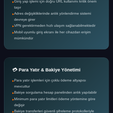
Giriş yap işlemi için doğru URL kullanımı kritik önem
taşır
Adres değişikliklerinde anlık yönlendirme sistemi
devreye girer
VPN gerektirmeden hızlı ulaşım sağlanabilmektedir
Mobil uyumlu giriş ekranı ile her cihazdan erişim
mümkündür
💳 Para Yatır & Bakiye Yönetimi
Para yatır işlemleri için çoklu ödeme altyapısı
mevcuttur
Bakiye sorgulama hesap panelinden anlık yapılabilir
Minimum para yatır limitleri ödeme yöntemine göre
değişir
Bakiye transferleri güvenli şifreleme protokolleriyle