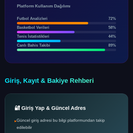
Platform Kullanım Dağılımı
Futbol Analizleri
72%
Basketbol Verileri
58%
Tenis İstatistikleri
44%
Canlı Bahis Takibi
89%
Giriş, Kayıt & Bakiye Rehberi
🔐 Giriş Yap & Güncel Adres
Güncel giriş adresi bu bilgi platformundan takip
edilebilir