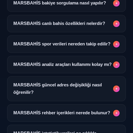
cüzdan dahil çoklu ödeme yöntemi sunulmaktadır.
MARSBAHİS bakiye sorgulama nasıl yapılır?
+
Hesap panelinden bakiye bilgilerinize anlık
ulaşabilirsiniz. Bakiye geçmişi ve işlem detayları da bu
MARSBAHİS canlı bahis özellikleri nelerdir?
+
bölümde görüntülenir.
Canlı bahis bölümünde 40'tan fazla spor dalında anlık
oranlar ve maç içi istatistikler sunulmaktadır. Oran
MARSBAHİS spor verileri nereden takip edilir?
+
güncellemeleri saniyeler içinde yansıtılır.
Spor verileri ve istatistik bölümünden anlık veriler
izlenebilir. Futbol, basketbol ve tenis başta olmak üzere
MARSBAHİS analiz araçları kullanımı kolay mı?
+
tüm dallar kapsanmaktadır.
Analiz araçları sezgisel arayüzüyle kolayca kullanılabilir.
Rehber bölümünde adım adım kullanım kılavuzları
MARSBAHİS güncel adres değişikliği nasıl
+
mevcuttur.
öğrenilir?
Bu bilgi platformunu düzenli takip ederek güncel adres
bilgisine her zaman ulaşabilirsiniz. Bildirim sistemi de
MARSBAHİS rehber içerikleri nerede bulunur?
+
mevcuttur.
Rehber bölümünde tüm kullanım kılavuzları, giriş yap
adımları ve platform özellikleri detaylı şekilde