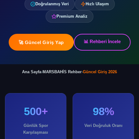
Doğrulanmış Veri
Hızlı Ulaşım
Premium Analiz
📊 Rehberi İncele
🚀 Güncel Giriş Yap
Ana Sayfa
›
MARSBAHİS Rehber
›
Güncel Giriş 2026
500+
98%
Günlük Spor
Veri Doğruluk Oranı
Karşılaşması