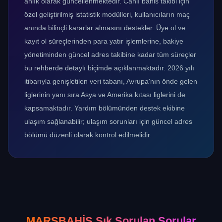
anlık olarak güncellenmektedir. Canlı bahis takibi için
özel geliştirilmiş istatistik modülleri, kullanıcıların maç
anında bilinçli kararlar almasını destekler. Üye ol ve
kayıt ol süreçlerinden para yatır işlemlerine, bakiye
yönetiminden güncel adres takibine kadar tüm süreçler
bu rehberde detaylı biçimde açıklanmaktadır. 2026 yılı
itibarıyla genişletilen veri tabanı, Avrupa'nın önde gelen
liglerinin yanı sıra Asya ve Amerika kıtası liglerini de
kapsamaktadır. Yardım bölümünden destek ekibine
ulaşım sağlanabilir; ulaşım sorunları için güncel adres
bölümü düzenli olarak kontrol edilmelidir.
MARSBAHİS Sık Sorulan Sorular