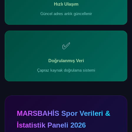
Hızlı Ulaşım
Güncel adres anlık güncellenir
✅
Doğrulanmış Veri
Çapraz kaynak doğrulama sistemi
MARSBAHİS Spor Verileri &
İstatistik Paneli 2026