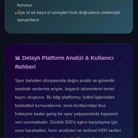
korunur
Üye ol ve kayıt ol süreçleri hızlı doğrulama sistemiyle
tamamlanır
📊 Detaylı Platform Analizi & Kullanıcı
Rehberi
Spor bahisleri dünyasında doğru analiz ve güvenilir
istatistik verilerine erişim, başarılı tahminlerin temel
taşını oluşturur. Bu bilgi platformu; futbol liglerinden
basketbol turnuvalarına, tenis kortlarından buz
hokeyine kadar geniş bir spor yelpazesinde kapsamlı
veri sunmaktadır. Günlük 500'ü aşkın karşılaşma için
oran hareketleri, form analizleri ve tarihsel H2H verileri