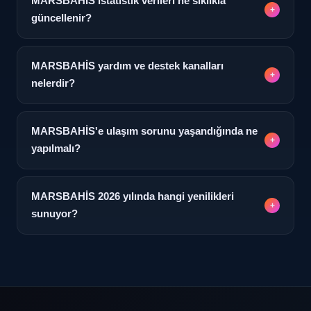
MARSBAHİS istatistik verileri ne sıklıkla
+
açıklanmaktadır.
güncellenir?
İstatistik verileri anlık güncellenmektedir. Doğrulanmış
veri kaynakları kullanılarak yüksek doğruluk oranı
MARSBAHİS yardım ve destek kanalları
+
sağlanmaktadır.
nelerdir?
Yardım bölümünden canlı destek, e-posta ve SSS
kanallarına ulaşım sağlanabilmektedir. 7/24 destek
MARSBAHİS'e ulaşım sorunu yaşandığında ne
+
hizmeti mevcuttur.
yapılmalı?
Ulaşım sorunu yaşandığında öncelikle güncel adres
bölümü kontrol edilmeli, ardından yardım kanallarına
MARSBAHİS 2026 yılında hangi yenilikleri
+
başvurulmalıdır.
sunuyor?
2026 yılında geliştirilmiş analiz araçları, genişletilmiş
spor verileri ve yenilenen canlı bahis arayüzü kullanıcı
deneyimini üst seviyeye taşımaktadır.