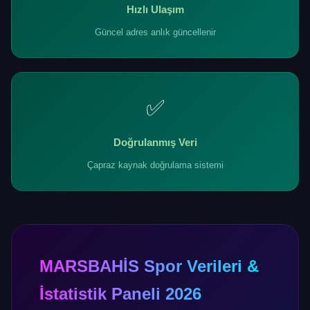
Hızlı Ulaşım
Güncel adres anlık güncellenir
✅
Doğrulanmış Veri
Çapraz kaynak doğrulama sistemi
MARSBAHİS Spor Verileri &
İstatistik Paneli 2026