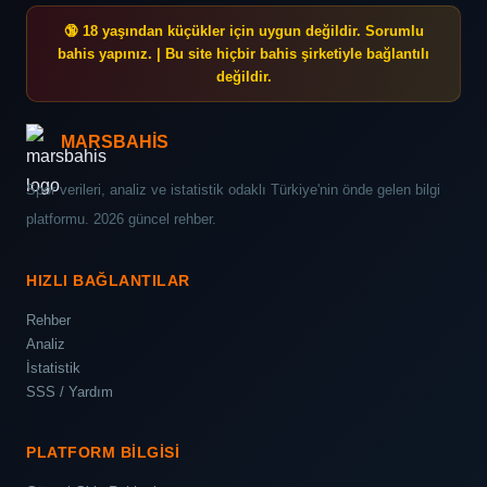
🔞 18 yaşından küçükler için uygun değildir. Sorumlu
bahis yapınız. | Bu site hiçbir bahis şirketiyle bağlantılı
değildir.
MARSBAHİS
Spor verileri, analiz ve istatistik odaklı Türkiye'nin önde gelen bilgi
platformu. 2026 güncel rehber.
HIZLI BAĞLANTILAR
Rehber
Analiz
İstatistik
SSS / Yardım
PLATFORM BILGISI