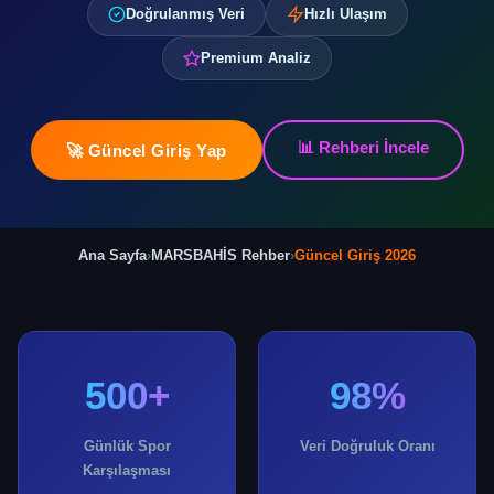
Doğrulanmış Veri
Hızlı Ulaşım
Premium Analiz
📊 Rehberi İncele
🚀 Güncel Giriş Yap
Ana Sayfa
›
MARSBAHİS Rehber
›
Güncel Giriş 2026
500+
98%
Günlük Spor
Veri Doğruluk Oranı
Karşılaşması