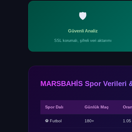
🛡️
Güvenli Analiz
SSL korumalı, şifreli veri aktarımı
MARSBAHİS Spor Verileri & 
Spor Dalı
Günlük Maç
Oran
⚽ Futbol
180+
1.05