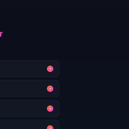
r
+
de yönlendirme sistemi
+
kesintisiz bağlantı için
+
hesabınız aktif hale gelir.
+