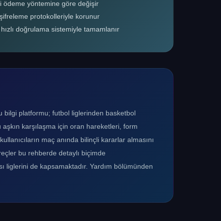
ri ödeme yöntemine göre değişir
 şifreleme protokolleriyle korunur
i hızlı doğrulama sistemiyle tamamlanır
u bilgi platformu; futbol liglerinden basketbol
 aşkın karşılaşma için oran hareketleri, form
, kullanıcıların maç anında bilinçli kararlar almasını
üreçler bu rehberde detaylı biçimde
ıtası liglerini de kapsamaktadır. Yardım bölümünden