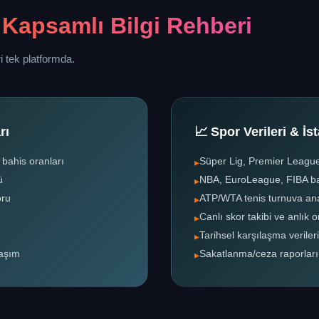
apsamlı Bilgi Rehberi
ri tek platformda.
rı
📈 Spor Verileri & İs
 bahis oranları
Süper Lig, Premier League,
ü
NBA, EuroLeague, FIBA bask
oru
ATP/WTA tenis turnuva anal
Canlı skor takibi ve anlık 
Tarihsel karşılaşma veriler
laşım
Sakatlanma/ceza raporları 