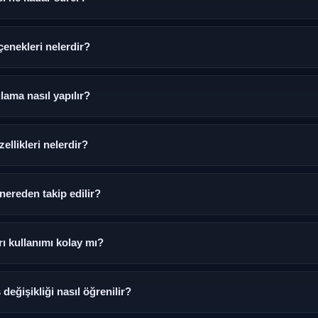
dakika içinde tamamlanmaktadır. Kimlik doğrulama adımı ek süre gerektir
enekleri nelerdir?
ka havalesi, kredi kartı ve e-cüzdan dahil çoklu ödeme yöntemi sunulmak
ma nasıl yapılır?
lerinize anlık ulaşabilirsiniz. Bakiye geçmişi ve işlem detayları da bu b
llikleri nelerdir?
fazla spor dalında anlık oranlar ve maç içi istatistikler sunulmaktadır.
ereden takip edilir?
lümünden anlık veriler izlenebilir. Futbol, basketbol ve tenis başta olmak 
 kullanımı kolay mı?
üzüyle kolayca kullanılabilir. Rehber bölümünde adım adım kullanım kıla
ğişikliği nasıl öğrenilir?