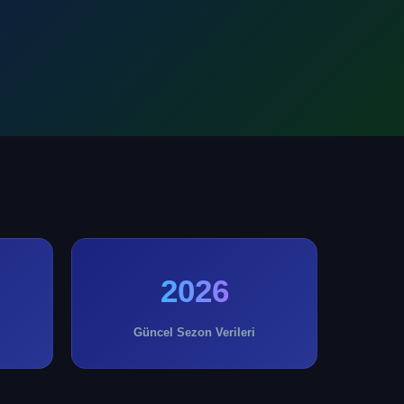
2026
Güncel Sezon Verileri