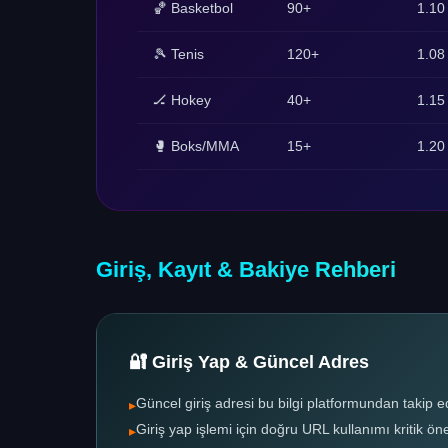
🏀 Basketbol
90+
1.10
🎾 Tenis
120+
1.08
🏒 Hokey
40+
1.15
🥊 Boks/MMA
15+
1.20
Giriş, Kayıt & Bakiye Rehberi
🔐 Giriş Yap & Güncel Adres
Güncel giriş adresi bu bilgi platformundan takip edi
Giriş yap işlemi için doğru URL kullanımı kritik ön