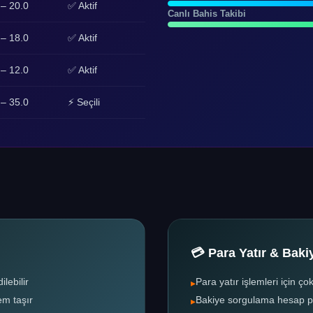
 – 20.0
✅ Aktif
Canlı Bahis Takibi
 – 18.0
✅ Aktif
 – 12.0
✅ Aktif
 – 35.0
⚡ Seçili
💳 Para Yatır & Baki
lebilir
Para yatır işlemleri için ç
em taşır
Bakiye sorgulama hesap pan