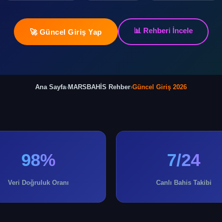
📊 Rehberi İncele
🚀 Güncel Giriş Yap
Ana Sayfa
›
MARSBAHİS Rehber
›
Güncel Giriş 2026
98%
7/24
Veri Doğruluk Oranı
Canlı Bahis Takibi