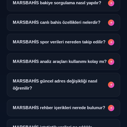
cüzdan dahil çoklu ödeme yöntemi sunulmaktadır.
MARSBAHİS bakiye sorgulama nasıl yapılır?
+
Hesap panelinden bakiye bilgilerinize anlık
ulaşabilirsiniz. Bakiye geçmişi ve işlem detayları da bu
MARSBAHİS canlı bahis özellikleri nelerdir?
+
bölümde görüntülenir.
Canlı bahis bölümünde 40'tan fazla spor dalında anlık
oranlar ve maç içi istatistikler sunulmaktadır. Oran
MARSBAHİS spor verileri nereden takip edilir?
+
güncellemeleri saniyeler içinde yansıtılır.
Spor verileri ve istatistik bölümünden anlık veriler
izlenebilir. Futbol, basketbol ve tenis başta olmak üzere
MARSBAHİS analiz araçları kullanımı kolay mı?
+
tüm dallar kapsanmaktadır.
Analiz araçları sezgisel arayüzüyle kolayca kullanılabilir.
Rehber bölümünde adım adım kullanım kılavuzları
MARSBAHİS güncel adres değişikliği nasıl
+
mevcuttur.
öğrenilir?
Bu bilgi platformunu düzenli takip ederek güncel adres
bilgisine her zaman ulaşabilirsiniz. Bildirim sistemi de
MARSBAHİS rehber içerikleri nerede bulunur?
+
mevcuttur.
Rehber bölümünde tüm kullanım kılavuzları, giriş yap
adımları ve platform özellikleri detaylı şekilde