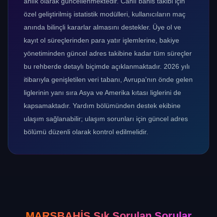
anlık olarak güncellenmektedir. Canlı bahis takibi için
özel geliştirilmiş istatistik modülleri, kullanıcıların maç
anında bilinçli kararlar almasını destekler. Üye ol ve
kayıt ol süreçlerinden para yatır işlemlerine, bakiye
yönetiminden güncel adres takibine kadar tüm süreçler
bu rehberde detaylı biçimde açıklanmaktadır. 2026 yılı
itibarıyla genişletilen veri tabanı, Avrupa'nın önde gelen
liglerinin yanı sıra Asya ve Amerika kıtası liglerini de
kapsamaktadır. Yardım bölümünden destek ekibine
ulaşım sağlanabilir; ulaşım sorunları için güncel adres
bölümü düzenli olarak kontrol edilmelidir.
MARSBAHİS Sık Sorulan Sorular