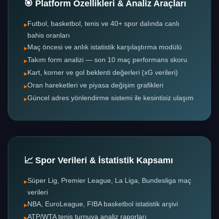
🎯 Platform Özellikleri & Analiz Araçları
Futbol, basketbol, tenis ve 40+ spor dalında canlı
bahis oranları
Maç öncesi ve anlık istatistik karşılaştırma modülü
Takım form analizi — son 10 maç performans skoru
Kart, korner ve gol beklenti değerleri (xG verileri)
Oran hareketleri ve piyasa değişim grafikleri
Güncel adres yönlendirme sistemi ile kesintisiz ulaşım
📈 Spor Verileri & İstatistik Kapsamı
Süper Lig, Premier League, La Liga, Bundesliga maç
verileri
NBA, EuroLeague, FIBA basketbol istatistik arşivi
ATP/WTA tenis turnuva analiz raporları