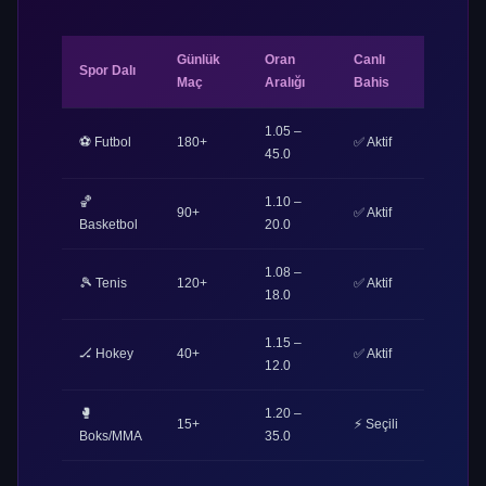
Günlük
Oran
Canlı
Spor Dalı
Maç
Aralığı
Bahis
1.05 –
⚽ Futbol
180+
✅ Aktif
45.0
🏀
1.10 –
90+
✅ Aktif
Basketbol
20.0
1.08 –
🎾 Tenis
120+
✅ Aktif
18.0
1.15 –
🏒 Hokey
40+
✅ Aktif
12.0
🥊
1.20 –
15+
⚡ Seçili
Boks/MMA
35.0