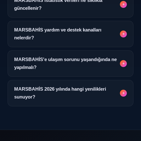
MARSBAHİS istatistik verileri ne sıklıkla
+
açıklanmaktadır.
güncellenir?
İstatistik verileri anlık güncellenmektedir. Doğrulanmış
veri kaynakları kullanılarak yüksek doğruluk oranı
MARSBAHİS yardım ve destek kanalları
+
sağlanmaktadır.
nelerdir?
Yardım bölümünden canlı destek, e-posta ve SSS
kanallarına ulaşım sağlanabilmektedir. 7/24 destek
MARSBAHİS'e ulaşım sorunu yaşandığında ne
+
hizmeti mevcuttur.
yapılmalı?
Ulaşım sorunu yaşandığında öncelikle güncel adres
bölümü kontrol edilmeli, ardından yardım kanallarına
MARSBAHİS 2026 yılında hangi yenilikleri
+
başvurulmalıdır.
sunuyor?
2026 yılında geliştirilmiş analiz araçları, genişletilmiş
spor verileri ve yenilenen canlı bahis arayüzü kullanıcı
deneyimini üst seviyeye taşımaktadır.