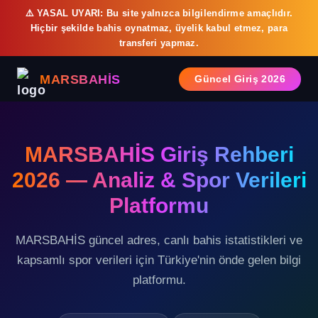
⚠️ YASAL UYARI: Bu site yalnızca bilgilendirme amaçlıdır.
Hiçbir şekilde bahis oynatmaz, üyelik kabul etmez, para
transferi yapmaz.
MARSBAHİS
Güncel Giriş 2026
MARSBAHİS Giriş Rehberi
2026 — Analiz & Spor Verileri
Platformu
MARSBAHİS güncel adres, canlı bahis istatistikleri ve
kapsamlı spor verileri için Türkiye'nin önde gelen bilgi
platformu.