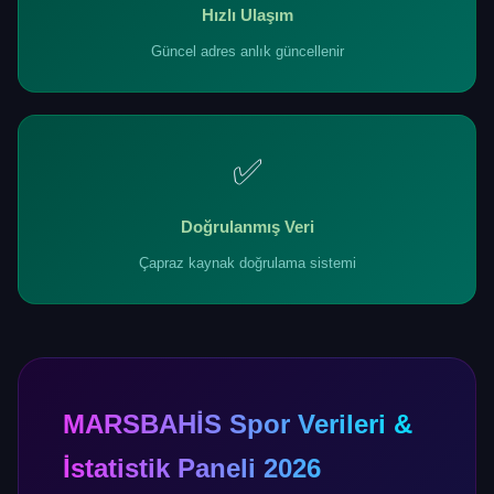
Hızlı Ulaşım
Güncel adres anlık güncellenir
✅
Doğrulanmış Veri
Çapraz kaynak doğrulama sistemi
MARSBAHİS Spor Verileri &
İstatistik Paneli 2026