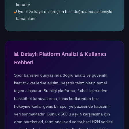
korunur
Üye ol ve kayıt ol süreçleri hızlı doğrulama sistemiyle
tamamlanır
📊 Detaylı Platform Analizi & Kullanıcı
Rehberi
Spor bahisleri dünyasında doğru analiz ve güvenilir
istatistik verilerine erişim, başarılı tahminlerin temel
taşını oluşturur. Bu bilgi platformu; futbol liglerinden
basketbol turnuvalarına, tenis kortlarından buz
hokeyine kadar geniş bir spor yelpazesinde kapsamlı
veri sunmaktadır. Günlük 500'ü aşkın karşılaşma için
oran hareketleri, form analizleri ve tarihsel H2H verileri