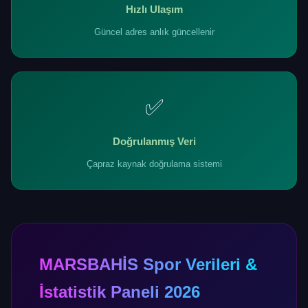
Hızlı Ulaşım
Güncel adres anlık güncellenir
✅
Doğrulanmış Veri
Çapraz kaynak doğrulama sistemi
MARSBAHİS Spor Verileri &
İstatistik Paneli 2026