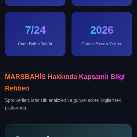
7/24
2026
Canlı Bahis Takibi
Güncel Sezon Verileri
MARSBAHİS Hakkında Kapsamlı Bilgi
Rehberi
Spor verileri, istatistik analizleri ve güncel adres bilgileri tek
platformda.