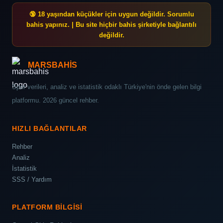
🔞 18 yaşından küçükler için uygun değildir. Sorumlu
bahis yapınız. | Bu site hiçbir bahis şirketiyle bağlantılı
değildir.
MARSBAHİS
Spor verileri, analiz ve istatistik odaklı Türkiye'nin önde gelen bilgi
platformu. 2026 güncel rehber.
HIZLI BAĞLANTILAR
Rehber
Analiz
İstatistik
SSS / Yardım
PLATFORM BILGISI