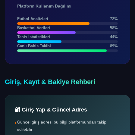
Platform Kullanım Dağılımı
Futbol Analizleri
72%
Basketbol Verileri
58%
Tenis İstatistikleri
44%
Canlı Bahis Takibi
89%
Giriş, Kayıt & Bakiye Rehberi
🔐 Giriş Yap & Güncel Adres
Güncel giriş adresi bu bilgi platformundan takip
edilebilir