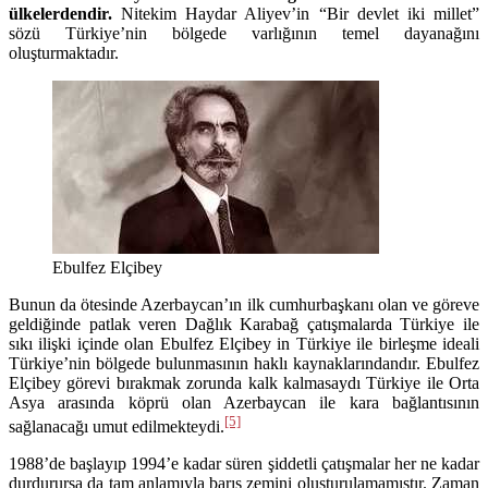
ülkelerdendir.
Nitekim Haydar Aliyev’in “Bir devlet iki millet”
sözü Türkiye’nin bölgede varlığının temel dayanağını
oluşturmaktadır.
Ebulfez Elçibey
Bunun da ötesinde Azerbaycan’ın ilk cumhurbaşkanı olan ve göreve
geldiğinde patlak veren Dağlık Karabağ çatışmalarda Türkiye ile
sıkı ilişki içinde olan Ebulfez Elçibey in Türkiye ile birleşme ideali
Türkiye’nin bölgede bulunmasının haklı kaynaklarındandır. Ebulfez
Elçibey görevi bırakmak zorunda kalk kalmasaydı Türkiye ile Orta
Asya arasında köprü olan Azerbaycan ile kara bağlantısının
[5]
sağlanacağı umut edilmekteydi.
1988’de başlayıp 1994’e kadar süren şiddetli çatışmalar her ne kadar
durdurursa da tam anlamıyla barış zemini oluşturulamamıştır. Zaman