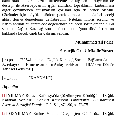
dahil olan ülkelerin çözüm üretememesine rağmen Türkiye’nin de
desteği ile Azerbaycan’ın işgal altındaki topraklarını kurtarılması
diğer çözülmeyen çatışmaların çözümü için de örnek olabilir.
Çözümler için büyük aktörlere gerek olmadan da çözülebileceği
algısı dünya dengelerini değiştirebilir. Nitekim Kıbrıs sorunu ve
Kırım sorunu bu çerçevede değerlendirilebilecek sorunlardandır. Bu
sebeple Dağlık Karabağ sorunu önemli olduğunu düşünüp sorun
hakkında küçük çaplı bir çalışma yaptım.
Muhammed Ali Polat
Stratejik Ortak Misafir Yazarı
[irp posts=”32541″ name=”Dağlık Karabağ Sorunu Bağlamında
Azerbaycan – Ermenistan Sınır Anlaşmazlıklarının 1877’den 1998’e
Tarihsel Gelişimi”]
[vc_toggle title=”KAYNAK”]
Dipnotlar
[1]
YILMAZ Reha, “Kafkasya’da Çözülmeyen Kördüğüm: Dağlık
Karabağ Sorunu”,
Çankırı Karatekin Üniversitesi Uluslararası
Avrasya Stratejisi Dergisi,
C.2, S.1, s71-90, ss.73-75
[2]
ÖZYILMAZ Emine Vildan, “Geçmişten Günümüze Dağlık