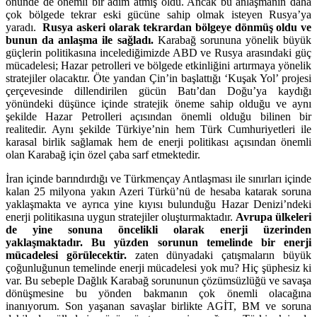
önünde de önemli bir adım atmış oldu. Ancak bu anlaşmanın daha
çok bölgede tekrar eski gücüne sahip olmak isteyen Rusya’ya
yaradı.
Rusya askeri olarak tekrardan bölgeye dönmüş oldu ve
bunun da anlaşma ile sağladı.
Karabağ sorununa yönelik büyük
güçlerin politikasına incelediğimizde ABD ve Rusya arasındaki güç
mücadelesi; Hazar petrolleri ve bölgede etkinliğini artırmaya yönelik
stratejiler olacaktır. Öte yandan Çin’in başlattığı ‘Kuşak Yol’ projesi
çerçevesinde dillendirilen gücün Batı’dan Doğu’ya kaydığı
yönündeki düşünce içinde stratejik öneme sahip olduğu ve aynı
şekilde Hazar Petrolleri açısından önemli olduğu bilinen bir
realitedir. Aynı şekilde Türkiye’nin hem Türk Cumhuriyetleri ile
karasal birlik sağlamak hem de enerji politikası açısından önemli
olan Karabağ için özel çaba sarf etmektedir.
İran içinde barındırdığı ve Türkmençay Antlaşması ile sınırları içinde
kalan 25 milyona yakın Azeri Türkü’nü de hesaba katarak soruna
yaklaşmakta ve ayrıca yine kıyısı bulunduğu Hazar Denizi’ndeki
enerji politikasına uygun stratejiler oluşturmaktadır.
Avrupa ülkeleri
de yine sonuna öncelikli olarak enerji üzerinden
yaklaşmaktadır. Bu yüzden sorunun temelinde bir enerji
mücadelesi görülecektir.
zaten dünyadaki çatışmaların büyük
çoğunluğunun temelinde enerji mücadelesi yok mu? Hiç şüphesiz ki
var. Bu sebeple Dağlık Karabağ sorununun çözümsüzlüğü ve savaşa
dönüşmesine bu yönden bakmanın çok önemli olacağına
inanıyorum. Son yaşanan savaşlar birlikte AGİT, BM ve soruna