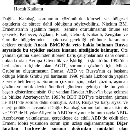
Hocalı Katliamı
Dağlık Karabağ sorununun çözümünde küresel ve bölgesel
örgütlerin de sürece dahil olduğunu söyleyebiliriz. Nitekim BM,
Ermenistan’ın işgalinin meşru zemine oturtulmasının önüne set
çekerek, Kelbecer, Ağdam, Füzuli, Cebrail, Kubadlı, Zengilan ve
Goradiz bölgelerinden çıkması gerektiği yönünde kararlarını
deklere etmiştir.
Ancak BMGK’da veto hakkı bulunan Rusya
sayesinde bu tepkiler sadece kınama niteliğinde kalmıştır.
Öte
yandan çatıma sürecinden itibaren barış çalışmalarında daha önemli
noktada olan Avrupa Güvenlik ve İşbirliği Teşkilatı’dır. 1992’den
beri sürecin içinde olan AGİT, sorunun çözümü için Minsk
Grubu’nu oluşturmuştur. Fransa, ABD ve Rusya’nın eş başkanı
olduğu Minsk Grubu yol haritasını 1996 yılında Lizbon’da yapılan
zirvede belirlemiştir. Sorunun çözümü için; paket çözüm, aşamalı
çözüm ve ortak devlet önerileri gündeme gelmişse de bu yolda
başarı gösterilememiştir. Öte yandan Haydar Aliyev’in başa gelmesi
ile birlikte Azerbaycan’ın 1993’te BDT BDT’ye tekrardan girmesi
ile BDT’de soruna dahil olmuştur. ABD, Rusya’ya karşı siyasi ve
enerji politikası açısından Dağlık Karabağ sorunu kullanmak istemiş
ve 1997’de Haydar Aliyev’in ABD’ye ziyarette bulunmasıyla ABD-
Azerbaycan yakınlaşması gerçekleşse de etkili ABD’de etkili olan
Ermeni lobisi yüzünden sorun için uzlaşı sağlanamamıştır.
Diğer
taraftan Türkiye’de soruna doğrudan müdahil olan