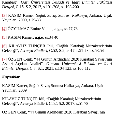
Karabağ”,
Gazi Üniversitesi İktisadi ve İdari Bilimler Fakültesi
Dergisi,
C.15, S.2, 2013, s.191-208, ss.198-200
[3]
KASIM Kamer,
Soğuk Savaş Sonrası Kafkasya,
Ankara, Uşak
Yayınları, 2009, s.29-33
[4]
ÖZYILMAZ Emine Vildan,
a.g.e,
ss.77,78
[5]
KASIM Kamer
, a.g.e,
ss.34-40
[6]
KILAVUZ TUNÇER İdil, “Dağlık Karabağ Müzakerelerinin
Geleceği”,
Avrasya Etüdleri
, C.52, S.2, 2017, s.51-78, ss.53,54
[7]
ÖZGEN Cenk, “44 Günün Ardından: 2020 Karabağ Savaşı’nın
Askeri Açıdan Analizi”,
Giresun Üniversitesi İktisadi ve İdari
Bilimler Dergisi,
C.7, S.1, 2021, s.104-123, ss.105-112
Kaynaklar
KASIM Kamer, Soğuk Savaş Sonrası Kafkasya, Ankara, Uşak
Yayınları, 2009
KILAVUZ TUNÇER İdil, “Dağlık Karabağ Müzakerelerinin
Geleceği”, Avrasya Etüdleri, C.52, S.2, 2017, s.51-78
ÖZGEN Cenk, “44 Günün Ardından: 2020 Karabağ Savaşı’nın