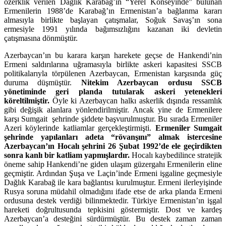
özerklik verilen Dağlık Karabağ’ın “Yerel Konseyinde” bulunan
Ermenilerin 1988’de Karabağ’ın Ermenistan’a bağlanma kararı
almasıyla birlikte başlayan çatışmalar, Soğuk Savaş’ın sona
ermesiyle 1991 yılında bağımsızlığını kazanan iki devletin
çatışmasına dönmüştür.
Azerbaycan’ın bu karara karşın harekete geçse de Hankendi’nin
Ermeni saldırılarına uğramasıyla birlikte askeri kapasitesi SSCB
politikalarıyla törpülenen Azerbaycan, Ermenistan karşısında güç
duruma düşmüştür.
Nitekim Azerbaycan ordusu SSCB
yönetiminde geri planda tutularak askeri yetenekleri
köreltilmiştir.
Öyle ki Azerbaycan halkı askerlik dışında ressamlık
gibi değişik alanlara yönlendirilmiştir. Ancak yine de Ermenilere
karşı Sumgait şehrinde şiddete başvurulmuştur. Bu sırada Ermeniler
Azeri köylerinde katliamlar gerçekleştirmişti.
Ermeniler Sumgait
şehrinde yapılanları adeta “rövanşını” almak istercesine
Azerbaycan’ın Hocalı şehrini 26 Şubat 1992’de ele geçirdikten
sonra kanlı bir katliam yapmışlardır.
Hocalı kaybedilince stratejik
öneme sahip Hankendi’ne giden ulaşım güzergahı Ermenilerin eline
geçmiştir. Ardından Şuşa ve Laçin’inde Ermeni işgaline geçmesiyle
Dağlık Karabağ ile kara bağlantısı kurulmuştur. Ermeni ilerleyişinde
Rusya soruna müdahil olmadığını ifade etse de arka planda Ermeni
ordusuna destek verdiği bilinmektedir. Türkiye Ermenistan’ın işgal
hareketi doğrultusunda tepkisini göstermiştir. Dost ve kardeş
Azerbaycan’a desteğini sürdürmüştür. Bu destek zaman zaman