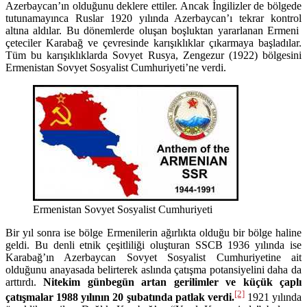
Azerbaycan’ın olduğunu deklere ettiler. Ancak İngilizler de bölgede
tutunamayınca Ruslar 1920 yılında Azerbaycan’ı tekrar kontrol
altına aldılar. Bu dönemlerde oluşan boşluktan yararlanan Ermeni
çeteciler Karabağ ve çevresinde karışıklıklar çıkarmaya başladılar.
Tüm bu karışıklıklarda Sovyet Rusya, Zengezur (1922) bölgesini
Ermenistan Sovyet Sosyalist Cumhuriyeti’ne verdi.
Ermenistan Sovyet Sosyalist Cumhuriyeti
Bir yıl sonra ise bölge Ermenilerin ağırlıkta olduğu bir bölge haline
geldi. Bu denli etnik çeşitliliği oluşturan SSCB 1936 yılında ise
Karabağ’ın Azerbaycan Sovyet Sosyalist Cumhuriyetine ait
olduğunu anayasada belirterek aslında çatışma potansiyelini daha da
arttırdı.
Nitekim günbegün artan gerilimler ve küçük çaplı
[2]
çatışmalar 1988 yılının 20 şubatında patlak verdi.
1921 yılında