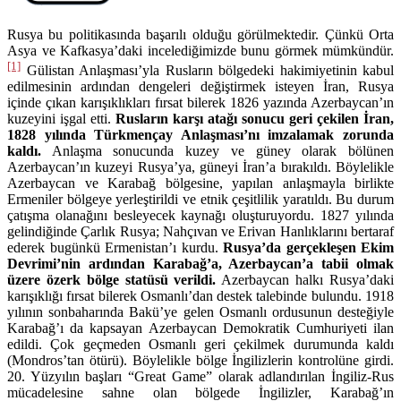
Rusya bu politikasında başarılı olduğu görülmektedir. Çünkü Orta
Asya ve Kafkasya’daki incelediğimizde bunu görmek mümkündür.
[1]
Gülistan Anlaşması’yla Rusların bölgedeki hakimiyetinin kabul
edilmesinin ardından dengeleri değiştirmek isteyen İran, Rusya
içinde çıkan karışıklıkları fırsat bilerek 1826 yazında Azerbaycan’ın
kuzeyini işgal etti.
Rusların karşı atağı sonucu geri çekilen İran,
1828 yılında Türkmençay Anlaşması’nı imzalamak zorunda
kaldı.
Anlaşma sonucunda kuzey ve güney olarak bölünen
Azerbaycan’ın kuzeyi Rusya’ya, güneyi İran’a bırakıldı. Böylelikle
Azerbaycan ve Karabağ bölgesine, yapılan anlaşmayla birlikte
Ermeniler bölgeye yerleştirildi ve etnik çeşitlilik yaratıldı. Bu durum
çatışma olanağını besleyecek kaynağı oluşturuyordu. 1827 yılında
gelindiğinde Çarlık Rusya; Nahçıvan ve Erivan Hanlıklarını bertaraf
ederek bugünkü Ermenistan’ı kurdu.
Rusya’da gerçekleşen Ekim
Devrimi’nin ardından Karabağ’a, Azerbaycan’a tabii olmak
üzere özerk bölge statüsü verildi.
Azerbaycan halkı Rusya’daki
karışıklığı fırsat bilerek Osmanlı’dan destek talebinde bulundu. 1918
yılının sonbaharında Bakü’ye gelen Osmanlı ordusunun desteğiyle
Karabağ’ı da kapsayan Azerbaycan Demokratik Cumhuriyeti ilan
edildi. Çok geçmeden Osmanlı geri çekilmek durumunda kaldı
(Mondros’tan ötürü). Böylelikle bölge İngilizlerin kontrolüne girdi.
20. Yüzyılın başları “Great Game” olarak adlandırılan İngiliz-Rus
mücadelesine sahne olan bölgede İngilizler, Karabağ’ın