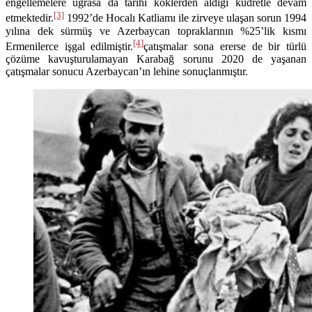
engellemelere uğrasa da tarihi köklerden aldığı kudretle devam
[3]
etmektedir.
1992’de Hocalı Katliamı ile zirveye ulaşan sorun 1994
yılına dek sürmüş ve Azerbaycan topraklarının %25’lik kısmı
[4]
Ermenilerce işgal edilmiştir.
çatışmalar sona ererse de bir türlü
çözüme kavuşturulamayan Karabağ sorunu 2020 de yaşanan
çatışmalar sonucu Azerbaycan’ın lehine sonuçlanmıştır.