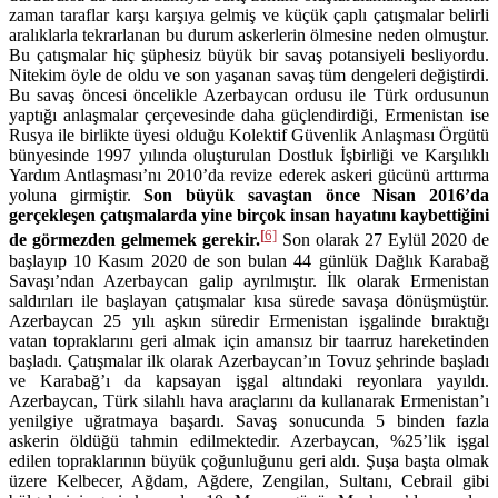
zaman taraflar karşı karşıya gelmiş ve küçük çaplı çatışmalar belirli
aralıklarla tekrarlanan bu durum askerlerin ölmesine neden olmuştur.
Bu çatışmalar hiç şüphesiz büyük bir savaş potansiyeli besliyordu.
Nitekim öyle de oldu ve son yaşanan savaş tüm dengeleri değiştirdi.
Bu savaş öncesi öncelikle Azerbaycan ordusu ile Türk ordusunun
yaptığı anlaşmalar çerçevesinde daha güçlendirdiği, Ermenistan ise
Rusya ile birlikte üyesi olduğu Kolektif Güvenlik Anlaşması Örgütü
bünyesinde 1997 yılında oluşturulan Dostluk İşbirliği ve Karşılıklı
Yardım Antlaşması’nı 2010’da revize ederek askeri gücünü arttırma
yoluna girmiştir.
Son büyük savaştan önce Nisan 2016’da
gerçekleşen çatışmalarda yine birçok insan hayatını kaybettiğini
[
6]
de görmezden gelmemek gerekir.
Son olarak 27 Eylül 2020 de
başlayıp 10 Kasım 2020 de son bulan 44 günlük Dağlık Karabağ
Savaşı’ndan Azerbaycan galip ayrılmıştır. İlk olarak Ermenistan
saldırıları ile başlayan çatışmalar kısa sürede savaşa dönüşmüştür.
Azerbaycan 25 yılı aşkın süredir Ermenistan işgalinde bıraktığı
vatan topraklarını geri almak için amansız bir taarruz hareketinden
başladı. Çatışmalar ilk olarak Azerbaycan’ın Tovuz şehrinde başladı
ve Karabağ’ı da kapsayan işgal altındaki reyonlara yayıldı.
Azerbaycan, Türk silahlı hava araçlarını da kullanarak Ermenistan’ı
yenilgiye uğratmaya başardı. Savaş sonucunda 5 binden fazla
askerin öldüğü tahmin edilmektedir. Azerbaycan, %25’lik işgal
edilen topraklarının büyük çoğunluğunu geri aldı. Şuşa başta olmak
üzere Kelbecer, Ağdam, Ağdere, Zengilan, Sultanı, Cebrail gibi