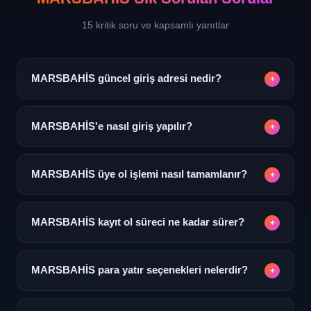
15 kritik soru ve kapsamlı yanıtlar
MARSBAHİS güncel giriş adresi nedir?
+
Güncel adres bilgisine bu bilgi platformu üzerinden anlık
olarak ulaşabilirsiniz. Adres değişikliklerinde yönlendirme
MARSBAHİS'e nasıl giriş yapılır?
+
sistemi otomatik devreye girer.
Güncel adres üzerinden giriş yap butonunu kullanarak
hesabınıza erişebilirsiniz. Doğru URL kullanımı kesintisiz
MARSBAHİS üye ol işlemi nasıl tamamlanır?
+
bağlantı için önemlidir.
Üye ol formunu doldurarak kayıt sürecini
başlatabilirsiniz. Doğrulama adımları tamamlandıktan
MARSBAHİS kayıt ol süreci ne kadar sürer?
+
sonra hesabınız aktif hale gelir.
Kayıt ol işlemi ortalama 2-3 dakika içinde
tamamlanmaktadır. Kimlik doğrulama adımı ek süre
MARSBAHİS para yatır seçenekleri nelerdir?
+
gerektirebilir.
Para yatır işlemleri için banka havalesi, kredi kartı ve e-