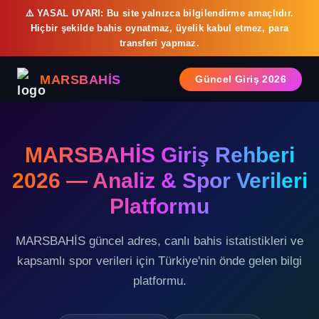
⚠️ YASAL UYARI: Bu site yalnızca bilgilendirme amaçlıdır.
Hiçbir şekilde bahis oynatmaz, üyelik kabul etmez, para
transferi yapmaz.
MARSBAHİS
Güncel Giriş 2026
MARSBAHİS Giriş Rehberi
2026 — Analiz & Spor Verileri
Platformu
MARSBAHİS güncel adres, canlı bahis istatistikleri ve
kapsamlı spor verileri için Türkiye'nin önde gelen bilgi
platformu.