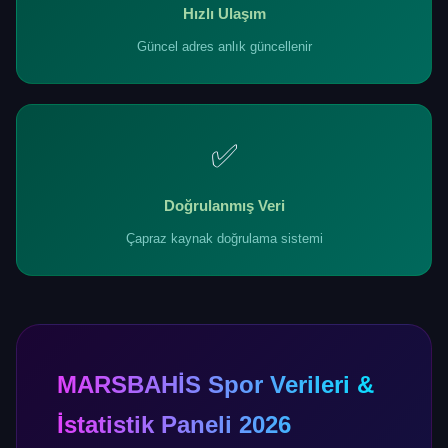
Hızlı Ulaşım
Güncel adres anlık güncellenir
✅
Doğrulanmış Veri
Çapraz kaynak doğrulama sistemi
MARSBAHİS Spor Verileri &
İstatistik Paneli 2026