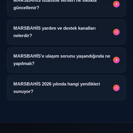
MARSBAHİS istatistik verileri ne sıklıkla
+
açıklanmaktadır.
güncellenir?
İstatistik verileri anlık güncellenmektedir. Doğrulanmış
veri kaynakları kullanılarak yüksek doğruluk oranı
MARSBAHİS yardım ve destek kanalları
+
sağlanmaktadır.
nelerdir?
Yardım bölümünden canlı destek, e-posta ve SSS
kanallarına ulaşım sağlanabilmektedir. 7/24 destek
MARSBAHİS'e ulaşım sorunu yaşandığında ne
+
hizmeti mevcuttur.
yapılmalı?
Ulaşım sorunu yaşandığında öncelikle güncel adres
bölümü kontrol edilmeli, ardından yardım kanallarına
MARSBAHİS 2026 yılında hangi yenilikleri
+
başvurulmalıdır.
sunuyor?
2026 yılında geliştirilmiş analiz araçları, genişletilmiş
spor verileri ve yenilenen canlı bahis arayüzü kullanıcı
deneyimini üst seviyeye taşımaktadır.