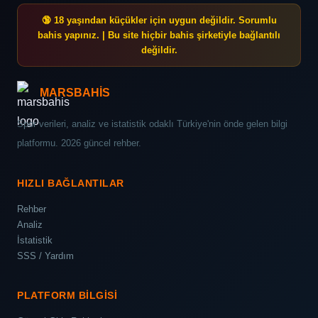
🔞 18 yaşından küçükler için uygun değildir. Sorumlu
bahis yapınız. | Bu site hiçbir bahis şirketiyle bağlantılı
değildir.
MARSBAHİS
Spor verileri, analiz ve istatistik odaklı Türkiye'nin önde gelen bilgi
platformu. 2026 güncel rehber.
HIZLI BAĞLANTILAR
Rehber
Analiz
İstatistik
SSS / Yardım
PLATFORM BILGISI