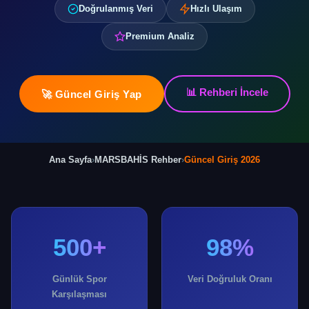
Doğrulanmış Veri
Hızlı Ulaşım
Premium Analiz
📊 Rehberi İncele
🚀 Güncel Giriş Yap
Ana Sayfa
›
MARSBAHİS Rehber
›
Güncel Giriş 2026
500+
98%
Günlük Spor
Veri Doğruluk Oranı
Karşılaşması