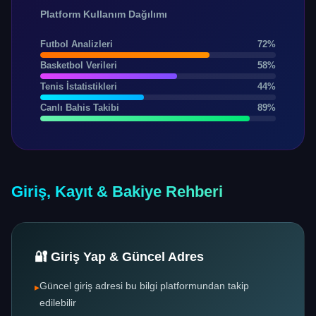
Platform Kullanım Dağılımı
Futbol Analizleri
72%
Basketbol Verileri
58%
Tenis İstatistikleri
44%
Canlı Bahis Takibi
89%
Giriş, Kayıt & Bakiye Rehberi
🔐 Giriş Yap & Güncel Adres
Güncel giriş adresi bu bilgi platformundan takip
edilebilir