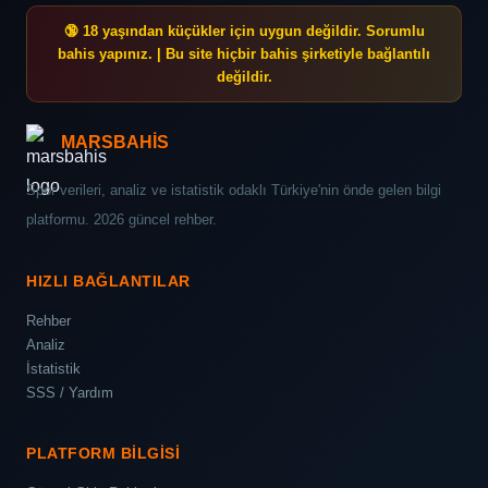
🔞 18 yaşından küçükler için uygun değildir. Sorumlu
bahis yapınız. | Bu site hiçbir bahis şirketiyle bağlantılı
değildir.
MARSBAHİS
Spor verileri, analiz ve istatistik odaklı Türkiye'nin önde gelen bilgi
platformu. 2026 güncel rehber.
HIZLI BAĞLANTILAR
Rehber
Analiz
İstatistik
SSS / Yardım
PLATFORM BILGISI