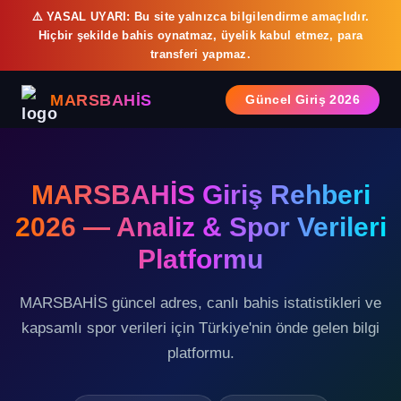
⚠️ YASAL UYARI: Bu site yalnızca bilgilendirme amaçlıdır.
Hiçbir şekilde bahis oynatmaz, üyelik kabul etmez, para
transferi yapmaz.
MARSBAHİS
Güncel Giriş 2026
MARSBAHİS Giriş Rehberi
2026 — Analiz & Spor Verileri
Platformu
MARSBAHİS güncel adres, canlı bahis istatistikleri ve
kapsamlı spor verileri için Türkiye'nin önde gelen bilgi
platformu.