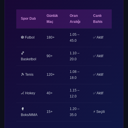
Günlük
Oran
Canlı
Spor Dalı
Maç
Aralığı
Bahis
1.05 –
⚽ Futbol
180+
✅ Aktif
45.0
🏀
1.10 –
90+
✅ Aktif
Basketbol
20.0
1.08 –
🎾 Tenis
120+
✅ Aktif
18.0
1.15 –
🏒 Hokey
40+
✅ Aktif
12.0
🥊
1.20 –
15+
⚡ Seçili
Boks/MMA
35.0