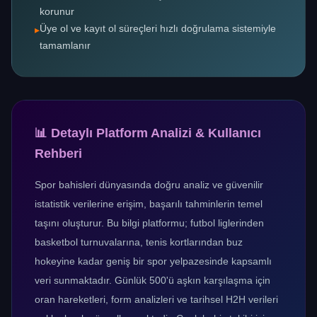
korunur
Üye ol ve kayıt ol süreçleri hızlı doğrulama sistemiyle
tamamlanır
📊 Detaylı Platform Analizi & Kullanıcı
Rehberi
Spor bahisleri dünyasında doğru analiz ve güvenilir
istatistik verilerine erişim, başarılı tahminlerin temel
taşını oluşturur. Bu bilgi platformu; futbol liglerinden
basketbol turnuvalarına, tenis kortlarından buz
hokeyine kadar geniş bir spor yelpazesinde kapsamlı
veri sunmaktadır. Günlük 500'ü aşkın karşılaşma için
oran hareketleri, form analizleri ve tarihsel H2H verileri