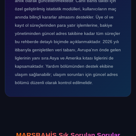
anlık olarak güncellenmektedir. Canlı bahis takibi için
özel geliştirilmiş istatistik modülleri, kullanıcıların maç
anında bilinçli kararlar almasını destekler. Üye ol ve
kayıt ol süreçlerinden para yatır işlemlerine, bakiye
yönetiminden güncel adres takibine kadar tüm süreçler
bu rehberde detaylı biçimde açıklanmaktadır. 2026 yılı
itibarıyla genişletilen veri tabanı, Avrupa'nın önde gelen
liglerinin yanı sıra Asya ve Amerika kıtası liglerini de
kapsamaktadır. Yardım bölümünden destek ekibine
ulaşım sağlanabilir; ulaşım sorunları için güncel adres
bölümü düzenli olarak kontrol edilmelidir.
MARSBAHİS Sık Sorulan Sorular