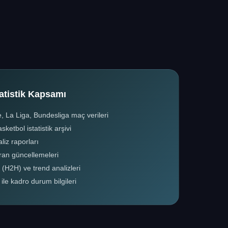
tatistik Kapsamı
 La Liga, Bundesliga maç verileri
etbol istatistik arşivi
iz raporları
oran güncellemeleri
i (H2H) ve trend analizleri
ile kadro durum bilgileri