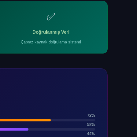
✅
Doğrulanmış Veri
Çapraz kaynak doğrulama sistemi
72%
58%
44%