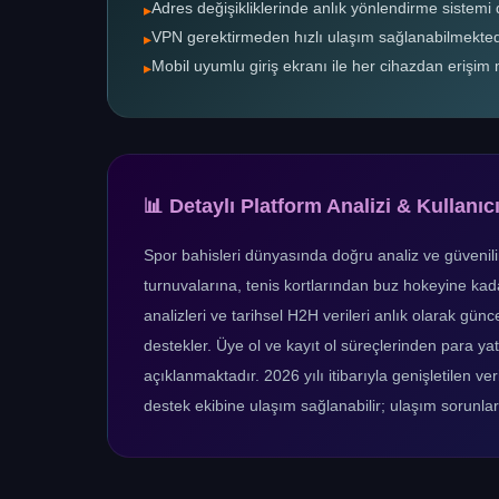
Adres değişikliklerinde anlık yönlendirme sistemi 
VPN gerektirmeden hızlı ulaşım sağlanabilmekted
Mobil uyumlu giriş ekranı ile her cihazdan eriş
📊 Detaylı Platform Analizi & Kullanıc
Spor bahisleri dünyasında doğru analiz ve güvenilir i
turnuvalarına, tenis kortlarından buz hokeyine kad
analizleri ve tarihsel H2H verileri anlık olarak günce
destekler. Üye ol ve kayıt ol süreçlerinden para y
açıklanmaktadır. 2026 yılı itibarıyla genişletilen 
destek ekibine ulaşım sağlanabilir; ulaşım sorunlar