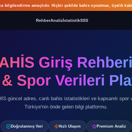
a bilgilendirme amaçlıdır. Hiçbir şekilde bahis oynatmaz, üyelik kab
Rehber
Analiz
İstatistik
SSS
HİS Giriş Rehberi
 & Spor Verileri Pl
güncel adres, canlı bahis istatistikleri ve kapsamlı spor ve
Türkiye'nin önde gelen bilgi platformu.
Doğrulanmış Veri
Hızlı Ulaşım
Premium Analiz