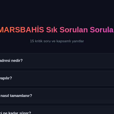
MARSBAHİS Sık Sorulan Sorula
15 kritik soru ve kapsamlı yanıtlar
dresi nedir?
i platformu üzerinden anlık olarak ulaşabilirsiniz. Adres değişikliklerin
apılır?
yap butonunu kullanarak hesabınıza erişebilirsiniz. Doğru URL kullanımı 
nasıl tamamlanır?
ıt sürecini başlatabilirsiniz. Doğrulama adımları tamamlandıktan sonra 
i ne kadar sürer?