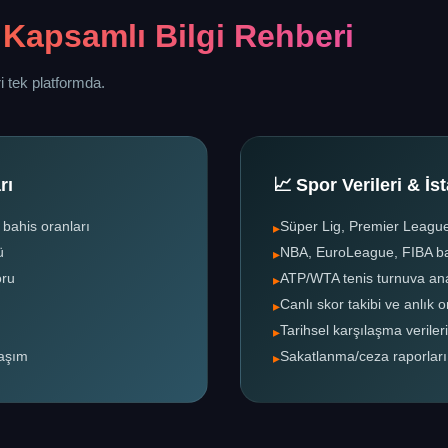
apsamlı Bilgi Rehberi
ri tek platformda.
rı
📈 Spor Verileri & İs
 bahis oranları
Süper Lig, Premier League,
ü
NBA, EuroLeague, FIBA bask
oru
ATP/WTA tenis turnuva anal
Canlı skor takibi ve anlık 
Tarihsel karşılaşma veriler
laşım
Sakatlanma/ceza raporları 