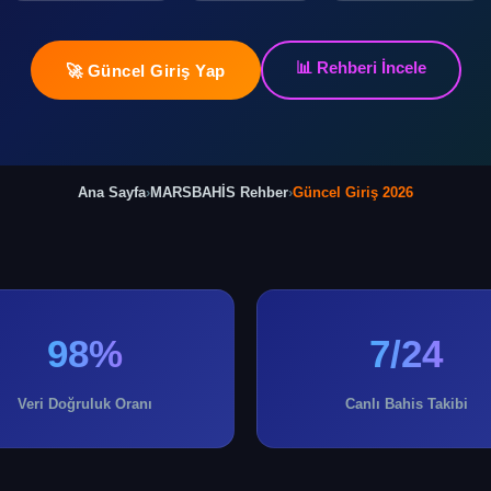
📊 Rehberi İncele
🚀 Güncel Giriş Yap
Ana Sayfa
›
MARSBAHİS Rehber
›
Güncel Giriş 2026
98%
7/24
Veri Doğruluk Oranı
Canlı Bahis Takibi