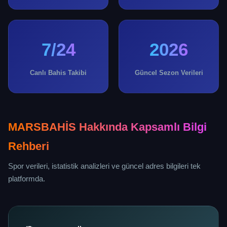
7/24
2026
Canlı Bahis Takibi
Güncel Sezon Verileri
MARSBAHİS Hakkında Kapsamlı Bilgi
Rehberi
Spor verileri, istatistik analizleri ve güncel adres bilgileri tek
platformda.