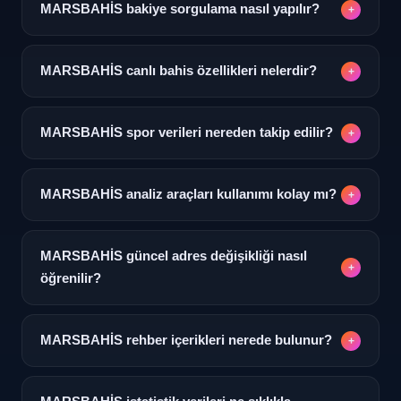
cüzdan dahil çoklu ödeme yöntemi sunulmaktadır.
MARSBAHİS bakiye sorgulama nasıl yapılır?
+
Hesap panelinden bakiye bilgilerinize anlık
ulaşabilirsiniz. Bakiye geçmişi ve işlem detayları da bu
MARSBAHİS canlı bahis özellikleri nelerdir?
+
bölümde görüntülenir.
Canlı bahis bölümünde 40'tan fazla spor dalında anlık
oranlar ve maç içi istatistikler sunulmaktadır. Oran
MARSBAHİS spor verileri nereden takip edilir?
+
güncellemeleri saniyeler içinde yansıtılır.
Spor verileri ve istatistik bölümünden anlık veriler
izlenebilir. Futbol, basketbol ve tenis başta olmak üzere
MARSBAHİS analiz araçları kullanımı kolay mı?
+
tüm dallar kapsanmaktadır.
Analiz araçları sezgisel arayüzüyle kolayca kullanılabilir.
Rehber bölümünde adım adım kullanım kılavuzları
MARSBAHİS güncel adres değişikliği nasıl
+
mevcuttur.
öğrenilir?
Bu bilgi platformunu düzenli takip ederek güncel adres
bilgisine her zaman ulaşabilirsiniz. Bildirim sistemi de
MARSBAHİS rehber içerikleri nerede bulunur?
+
mevcuttur.
Rehber bölümünde tüm kullanım kılavuzları, giriş yap
adımları ve platform özellikleri detaylı şekilde