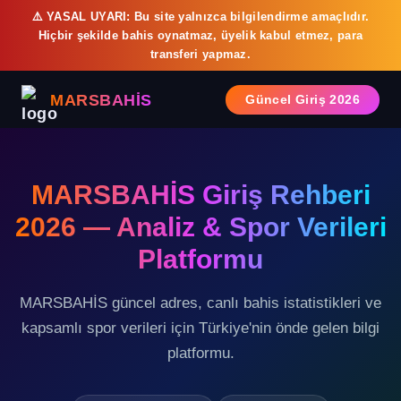
⚠️ YASAL UYARI: Bu site yalnızca bilgilendirme amaçlıdır.
Hiçbir şekilde bahis oynatmaz, üyelik kabul etmez, para
transferi yapmaz.
MARSBAHİS
Güncel Giriş 2026
MARSBAHİS Giriş Rehberi
2026 — Analiz & Spor Verileri
Platformu
MARSBAHİS güncel adres, canlı bahis istatistikleri ve
kapsamlı spor verileri için Türkiye'nin önde gelen bilgi
platformu.