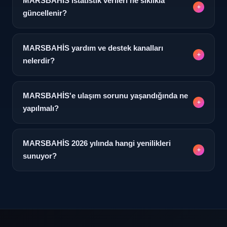
MARSBAHİS istatistik verileri ne sıklıkla
+
açıklanmaktadır.
güncellenir?
İstatistik verileri anlık güncellenmektedir. Doğrulanmış
veri kaynakları kullanılarak yüksek doğruluk oranı
MARSBAHİS yardım ve destek kanalları
+
sağlanmaktadır.
nelerdir?
Yardım bölümünden canlı destek, e-posta ve SSS
kanallarına ulaşım sağlanabilmektedir. 7/24 destek
MARSBAHİS'e ulaşım sorunu yaşandığında ne
+
hizmeti mevcuttur.
yapılmalı?
Ulaşım sorunu yaşandığında öncelikle güncel adres
bölümü kontrol edilmeli, ardından yardım kanallarına
MARSBAHİS 2026 yılında hangi yenilikleri
+
başvurulmalıdır.
sunuyor?
2026 yılında geliştirilmiş analiz araçları, genişletilmiş
spor verileri ve yenilenen canlı bahis arayüzü kullanıcı
deneyimini üst seviyeye taşımaktadır.