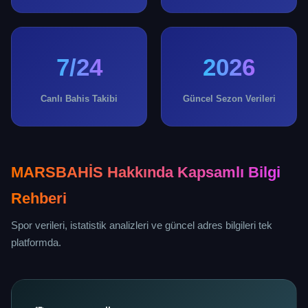
7/24
2026
Canlı Bahis Takibi
Güncel Sezon Verileri
MARSBAHİS Hakkında Kapsamlı Bilgi
Rehberi
Spor verileri, istatistik analizleri ve güncel adres bilgileri tek
platformda.