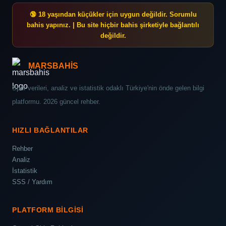
🔞 18 yaşından küçükler için uygun değildir. Sorumlu
bahis yapınız. | Bu site hiçbir bahis şirketiyle bağlantılı
değildir.
MARSBAHİS
Spor verileri, analiz ve istatistik odaklı Türkiye'nin önde gelen bilgi
platformu. 2026 güncel rehber.
HIZLI BAĞLANTILAR
Rehber
Analiz
İstatistik
SSS / Yardım
PLATFORM BILGISI