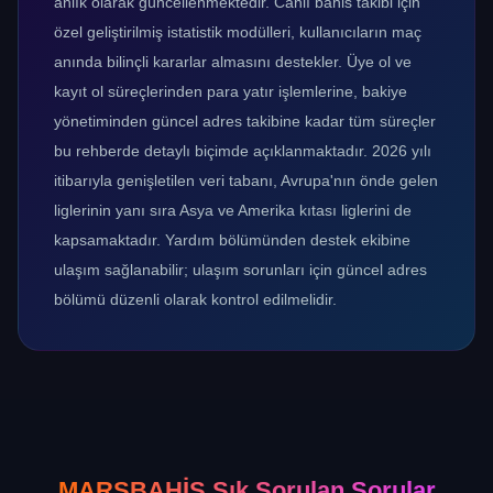
anlık olarak güncellenmektedir. Canlı bahis takibi için
özel geliştirilmiş istatistik modülleri, kullanıcıların maç
anında bilinçli kararlar almasını destekler. Üye ol ve
kayıt ol süreçlerinden para yatır işlemlerine, bakiye
yönetiminden güncel adres takibine kadar tüm süreçler
bu rehberde detaylı biçimde açıklanmaktadır. 2026 yılı
itibarıyla genişletilen veri tabanı, Avrupa'nın önde gelen
liglerinin yanı sıra Asya ve Amerika kıtası liglerini de
kapsamaktadır. Yardım bölümünden destek ekibine
ulaşım sağlanabilir; ulaşım sorunları için güncel adres
bölümü düzenli olarak kontrol edilmelidir.
MARSBAHİS Sık Sorulan Sorular