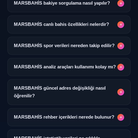
cüzdan dahil çoklu ödeme yöntemi sunulmaktadır.
MARSBAHİS bakiye sorgulama nasıl yapılır?
+
Hesap panelinden bakiye bilgilerinize anlık
ulaşabilirsiniz. Bakiye geçmişi ve işlem detayları da bu
MARSBAHİS canlı bahis özellikleri nelerdir?
+
bölümde görüntülenir.
Canlı bahis bölümünde 40'tan fazla spor dalında anlık
oranlar ve maç içi istatistikler sunulmaktadır. Oran
MARSBAHİS spor verileri nereden takip edilir?
+
güncellemeleri saniyeler içinde yansıtılır.
Spor verileri ve istatistik bölümünden anlık veriler
izlenebilir. Futbol, basketbol ve tenis başta olmak üzere
MARSBAHİS analiz araçları kullanımı kolay mı?
+
tüm dallar kapsanmaktadır.
Analiz araçları sezgisel arayüzüyle kolayca kullanılabilir.
Rehber bölümünde adım adım kullanım kılavuzları
MARSBAHİS güncel adres değişikliği nasıl
+
mevcuttur.
öğrenilir?
Bu bilgi platformunu düzenli takip ederek güncel adres
bilgisine her zaman ulaşabilirsiniz. Bildirim sistemi de
MARSBAHİS rehber içerikleri nerede bulunur?
+
mevcuttur.
Rehber bölümünde tüm kullanım kılavuzları, giriş yap
adımları ve platform özellikleri detaylı şekilde