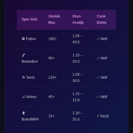
Günlük
Oran
Canlı
Spor Dalı
Maç
Aralığı
Bahis
1.05 –
⚽ Futbol
180+
✅ Aktif
45.0
🏀
1.10 –
90+
✅ Aktif
Basketbol
20.0
1.08 –
🎾 Tenis
120+
✅ Aktif
18.0
1.15 –
🏒 Hokey
40+
✅ Aktif
12.0
🥊
1.20 –
15+
⚡ Seçili
Boks/MMA
35.0