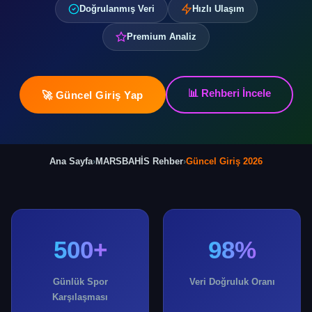
Doğrulanmış Veri
Hızlı Ulaşım
Premium Analiz
📊 Rehberi İncele
🚀 Güncel Giriş Yap
Ana Sayfa
›
MARSBAHİS Rehber
›
Güncel Giriş 2026
500+
98%
Günlük Spor
Veri Doğruluk Oranı
Karşılaşması