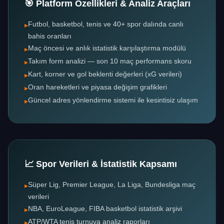
🎯 Platform Özellikleri & Analiz Araçları
Futbol, basketbol, tenis ve 40+ spor dalında canlı
bahis oranları
Maç öncesi ve anlık istatistik karşılaştırma modülü
Takım form analizi — son 10 maç performans skoru
Kart, korner ve gol beklenti değerleri (xG verileri)
Oran hareketleri ve piyasa değişim grafikleri
Güncel adres yönlendirme sistemi ile kesintisiz ulaşım
📈 Spor Verileri & İstatistik Kapsamı
Süper Lig, Premier League, La Liga, Bundesliga maç
verileri
NBA, EuroLeague, FIBA basketbol istatistik arşivi
ATP/WTA tenis turnuva analiz raporları