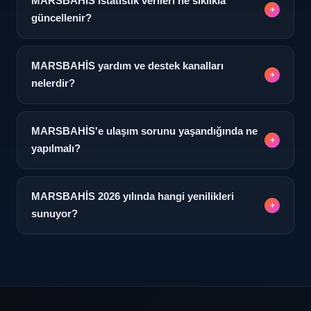
MARSBAHİS istatistik verileri ne sıklıkla
+
açıklanmaktadır.
güncellenir?
İstatistik verileri anlık güncellenmektedir. Doğrulanmış
veri kaynakları kullanılarak yüksek doğruluk oranı
MARSBAHİS yardım ve destek kanalları
+
sağlanmaktadır.
nelerdir?
Yardım bölümünden canlı destek, e-posta ve SSS
kanallarına ulaşım sağlanabilmektedir. 7/24 destek
MARSBAHİS'e ulaşım sorunu yaşandığında ne
+
hizmeti mevcuttur.
yapılmalı?
Ulaşım sorunu yaşandığında öncelikle güncel adres
bölümü kontrol edilmeli, ardından yardım kanallarına
MARSBAHİS 2026 yılında hangi yenilikleri
+
başvurulmalıdır.
sunuyor?
2026 yılında geliştirilmiş analiz araçları, genişletilmiş
spor verileri ve yenilenen canlı bahis arayüzü kullanıcı
deneyimini üst seviyeye taşımaktadır.