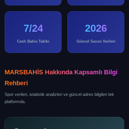
7/24
2026
Canlı Bahis Takibi
Güncel Sezon Verileri
MARSBAHİS Hakkında Kapsamlı Bilgi
Rehberi
Spor verileri, istatistik analizleri ve güncel adres bilgileri tek
platformda.