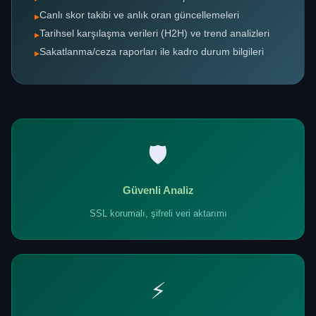
Canlı skor takibi ve anlık oran güncellemeleri
Tarihsel karşılaşma verileri (H2H) ve trend analizleri
Sakatlanma/ceza raporları ile kadro durum bilgileri
🛡️
Güvenli Analiz
SSL korumalı, şifreli veri aktarımı
⚡