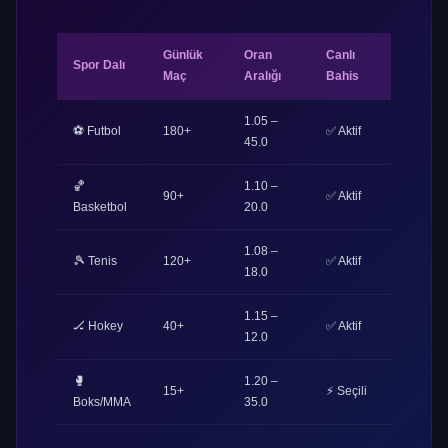
Günlük
Oran
Canlı
Spor Dalı
Maç
Aralığı
Bahis
1.05 –
⚽ Futbol
180+
✅ Aktif
45.0
🏀
1.10 –
90+
✅ Aktif
Basketbol
20.0
1.08 –
🎾 Tenis
120+
✅ Aktif
18.0
1.15 –
🏒 Hokey
40+
✅ Aktif
12.0
🥊
1.20 –
15+
⚡ Seçili
Boks/MMA
35.0