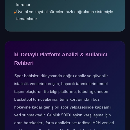
korunur
Üye ol ve kayıt ol süreçleri hızlı doğrulama sistemiyle
tamamlanır
📊 Detaylı Platform Analizi & Kullanıcı
Rehberi
Spor bahisleri dünyasında doğru analiz ve güvenilir
istatistik verilerine erişim, başarılı tahminlerin temel
taşını oluşturur. Bu bilgi platformu; futbol liglerinden
basketbol turnuvalarına, tenis kortlarından buz
hokeyine kadar geniş bir spor yelpazesinde kapsamlı
veri sunmaktadır. Günlük 500'ü aşkın karşılaşma için
oran hareketleri, form analizleri ve tarihsel H2H verileri