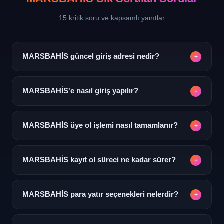
15 kritik soru ve kapsamlı yanıtlar
MARSBAHİS güncel giriş adresi nedir?
+
Güncel adres bilgisine bu bilgi platformu üzerinden anlık
olarak ulaşabilirsiniz. Adres değişikliklerinde yönlendirme
MARSBAHİS'e nasıl giriş yapılır?
+
sistemi otomatik devreye girer.
Güncel adres üzerinden giriş yap butonunu kullanarak
hesabınıza erişebilirsiniz. Doğru URL kullanımı kesintisiz
MARSBAHİS üye ol işlemi nasıl tamamlanır?
+
bağlantı için önemlidir.
Üye ol formunu doldurarak kayıt sürecini
başlatabilirsiniz. Doğrulama adımları tamamlandıktan
MARSBAHİS kayıt ol süreci ne kadar sürer?
+
sonra hesabınız aktif hale gelir.
Kayıt ol işlemi ortalama 2-3 dakika içinde
tamamlanmaktadır. Kimlik doğrulama adımı ek süre
MARSBAHİS para yatır seçenekleri nelerdir?
+
gerektirebilir.
Para yatır işlemleri için banka havalesi, kredi kartı ve e-