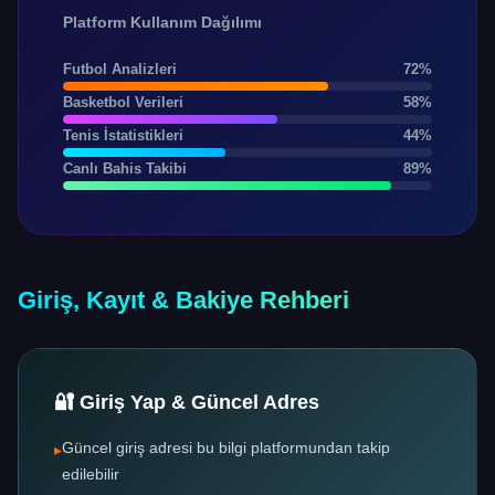
Platform Kullanım Dağılımı
Futbol Analizleri
72%
Basketbol Verileri
58%
Tenis İstatistikleri
44%
Canlı Bahis Takibi
89%
Giriş, Kayıt & Bakiye Rehberi
🔐 Giriş Yap & Güncel Adres
Güncel giriş adresi bu bilgi platformundan takip
edilebilir